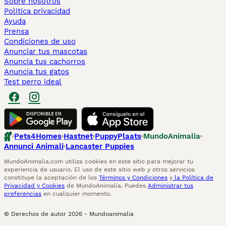
Sobre nosotros
Politica privacidad
Ayuda
Prensa
Condiciones de uso
Anunciar tus mascotas
Anuncia tus cachorros
Anuncia tus gatos
Test perro ideal
Pets4Homes
Hastnet
PuppyPlaats
MundoAnimalia
Annunci Animali
Lancaster Puppies
MundoAnimalia.com utiliza cookies en este sitio para mejorar tu
experiencia de usuario. El uso de este sitio web y otros servicios
constituye la aceptación de los
Términos y Condiciones
y
la Política de
Privacidad y Cookies
de MundoAnimalia. Puedes
Administrar tus
preferencias
en cualquier momento.
© Derechos de autor
2026
-
Mundoanimalia