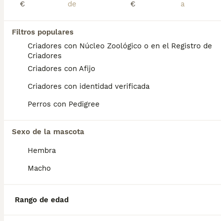
€
€
Preguntas frecuentes
Filtros populares
Criadores con Núcleo Zoológico o en el Registro de
Criadores
¿Cuánto cuesta un cachorro
Criadores con Afijo
de Epagneul Breton?
Criadores con identidad verificada
El coste medio de un cachorro de Epagneul
Breton en España es de aproximadamente
Perros con Pedigree
294€, aunque los precios pueden variar
según factores como el pedigrí, la
Sexo de la mascota
reputación del criador y la ubicación.
Hembra
¿Cómo es el carácter de
Macho
Epagneul Breton?
Rango de edad
¿Cuáles son las ventajas y