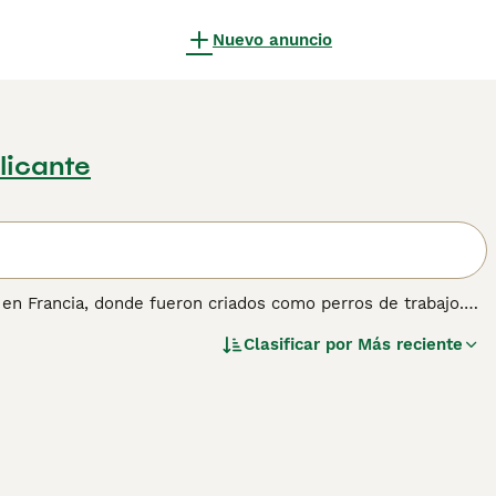
Nuevo anuncio
licante
en Francia, donde fueron criados como perros de trabajo.
ja solos durante períodos prolongados. Ha sido una raza de
Clasificar por
Más reciente
ra se está volviendo cada vez más popular aquí en España
información sobre esta raza de perro.