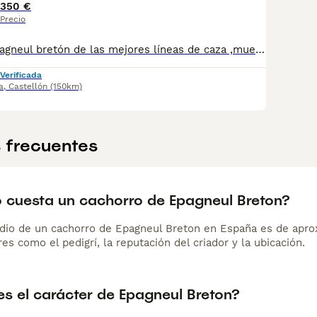
350 €
Precio
Cachorros de epagneul bretón de las mejores líneas de caza ,muestra y cobro innato en ellos ,con gran pasión por la caza y de carácter noble y obediente. De varios colores negro tricolor ,chocolate tricolor y blanco y naranja Atiendo WhatsApp 680550852
Verificada
a
,
Castellón
(150km)
 frecuentes
 cuesta un cachorro de Epagneul Breton?
dio de un cachorro de Epagneul Breton en España es de apr
es como el pedigrí, la reputación del criador y la ubicación.
s el carácter de Epagneul Breton?