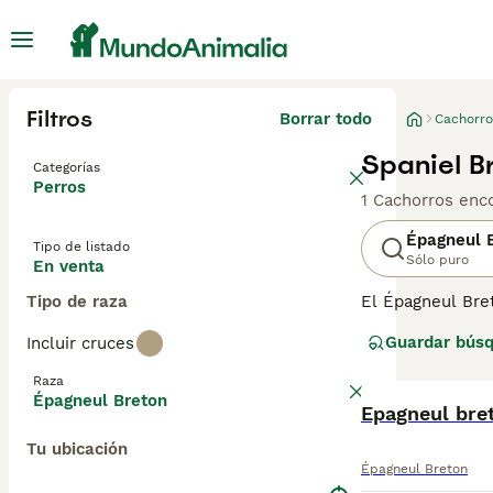
Filtros
Borrar todo
Cachorro
Spaniel B
Categorías
Perros
1 Cachorros enc
Épagneul 
Tipo de listado
Sólo puro
En venta
Tipo de raza
El Épagneul Bre
Prosperan cuand
Guardar bús
Incluir cruces
perros de traba
gracias a sus tr
Raza
Épagneul Breton
Lee nuestra
Epagneul bre
pág
Tu ubicación
Épagneul Breton