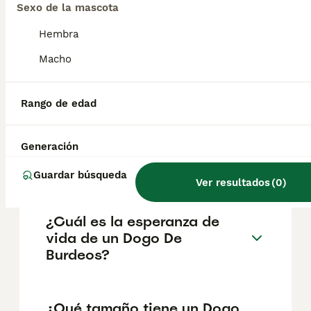
según factores como el pedigrí, la
Sexo de la mascota
reputación del criador y la ubicación.
Hembra
Macho
¿Cómo es el carácter de
Dogo De Burdeos?
Rango de edad
¿Cuáles son las ventajas y
Generación
desventajas de la raza Dogo
De Burdeos?
Guardar búsqueda
Ver resultados
(
0
)
¿Cuál es la esperanza de
vida de un Dogo De
Burdeos?
¿Qué tamaño tiene un Dogo