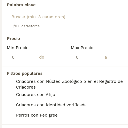
jardines.
Palabra clave
Lee nuestra
página de consejos de compra de Dogo de
Encontramos 0 Dogo de Burdeos Cachorros
Burdeos
para obtener información sobre esta raza de
en venta en Cataluña.
perro.
0/100 caracteres
Si deseas exactamente esta búsqueda guarda tu 
búsqueda y espera el resultado perfecto:
Precio
Min Precio
Max Precio
Guardar búsqueda
€
€
Preguntas frecuentes
Filtros populares
Criadores con Núcleo Zoológico o en el Registro de
Criadores
¿Cuánto cuesta un cachorro
Criadores con Afijo
de Dogo De Burdeos?
Criadores con identidad verificada
El coste medio de un cachorro de Dogo De
Perros con Pedigree
Burdeos en España es de aproximadamente
569€, aunque los precios pueden variar