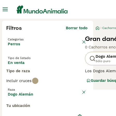
Filtros
Borrar todo
Cachorro
Gran dané
Categorías
Perros
0 Cachorros enc
Dogo Ale
Tipo de listado
Sólo puro
En venta
Tipo de raza
Los Dogos Alema
como perros de 
Guardar bús
Incluir cruces
juguetona y pare
impresionante d
Raza
Dogo Alemán
Lee nuestra
pág
Tu ubicación