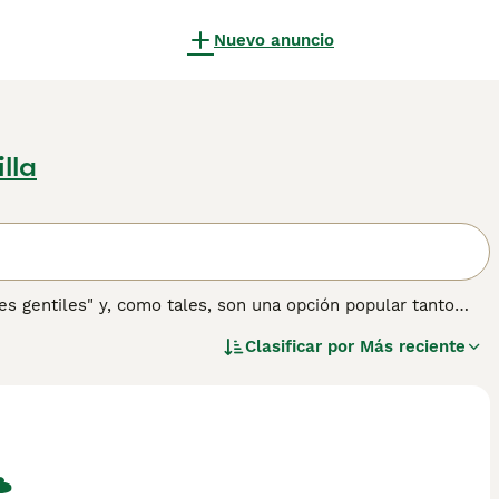
Nuevo anuncio
lla
 gentiles" y, como tales, son una opción popular tanto
partes del mundo. Tienen una naturaleza muy amigable y
Clasificar por
Más reciente
o y lealtad hacia sus dueños coincide con la apariencia
rmación sobre esta raza de perro.