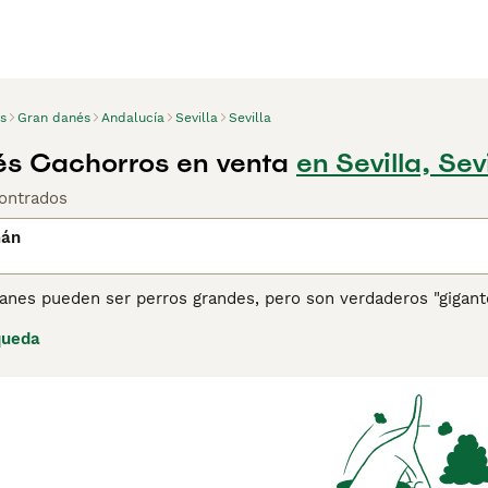
s
Gran danés
Andalucía
Sevilla
Sevilla
s Cachorros en venta
en Sevilla, Sevi
ontrados
mán
nes pueden ser perros grandes, pero son verdaderos "gigantes
familia como de compañía, no solo en España sino en otras 
queda
cen tener afinidad con los niños de todas las edades. Su apeg
e un Dogo Alemán.
ina de consejos de compra de Dogo Alemán
para obtener info