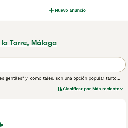
Nuevo anuncio
 la Torre, Málaga
 gentiles" y, como tales, son una opción popular tanto
partes del mundo. Tienen una naturaleza muy amigable y
Clasificar por
Más reciente
o y lealtad hacia sus dueños coincide con la apariencia
rmación sobre esta raza de perro.