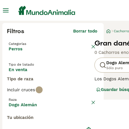
Filtros
Borrar todo
Cachorro
Gran dané
Categorías
Perros
0 Cachorros enc
Dogo Ale
Tipo de listado
Sólo puro
En venta
Tipo de raza
Los Dogos Alema
como perros de 
Guardar bús
Incluir cruces
juguetona y pare
impresionante d
Raza
Dogo Alemán
Lee nuestra
pág
Tu ubicación