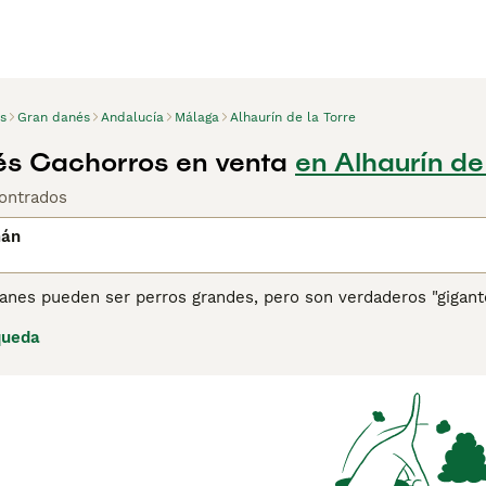
s
Gran danés
Andalucía
Málaga
Alhaurín de la Torre
s Cachorros en venta
en Alhaurín de
ontrados
mán
nes pueden ser perros grandes, pero son verdaderos "gigantes
familia como de compañía, no solo en España sino en otras 
queda
cen tener afinidad con los niños de todas las edades. Su apeg
e un Dogo Alemán.
ina de consejos de compra de Dogo Alemán
para obtener info