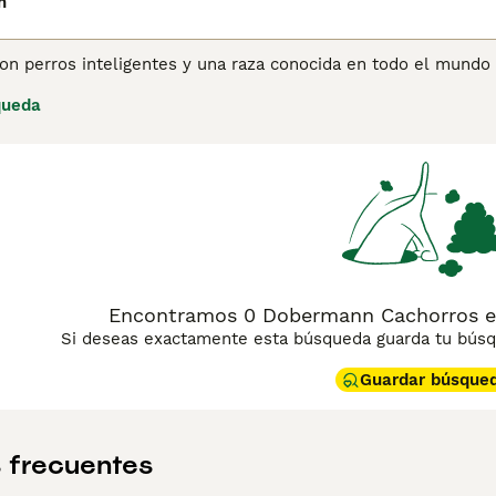
n
n perros inteligentes y una raza conocida en todo el mundo 
como perros guardianes en muchas partes del mundo, son muy 
queda
omar parte en todo lo que sucede a su alrededor. Los Doberma
e y manejados adecuadamente, se convierten en miembros mu
ina de consejos de compra de Doberman
para obtener inform
Encontramos 0 Dobermann Cachorros en 
Si deseas exactamente esta búsqueda guarda tu búsqu
Guardar búsque
 frecuentes