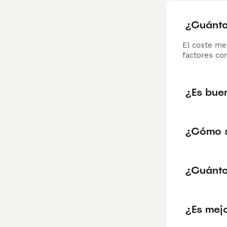
¿Cuánto
El coste me
factores com
¿Es bue
¿Cómo s
¿Cuánto
¿Es mej