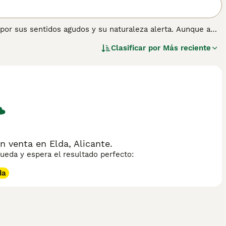
por sus sentidos agudos y su naturaleza alerta. Aunque a
adaptables y encajan bien en la vida familiar. Nada les
Clasificar por
Más reciente
n son orgullosos y tranquilos y, cuando son criados
y valiosos de la familia.
ación sobre esta raza de perro.
venta en Elda, Alicante.
eda y espera el resultado perfecto:
da