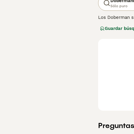
Doberman
Sólo puro
Los Doberman so
menudo se usan 
Guardar bús
gusta más que t
responsablement
Lee nuestra
pág
Preguntas