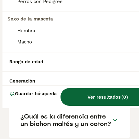
geográfica. Es fundamental acudir a
Perros con Pedigree
criadores responsables que garanticen la
salud y el bienestar de los animales.
Informarse bien y comparar opciones antes
Sexo de la mascota
de comprometerse siempre es la mejor
Hembra
decisión.
Macho
¿El Coton de Tulears ladra
mucho?
Rango de edad
Generación
¿Cómo son los cotones de
tulear?
Guardar búsqueda
Ver resultados
(
0
)
¿Cuál es la diferencia entre
un bichon maltés y un coton?