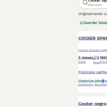
Cocker Spa
Sólo puro
Originalmente cr
durante décadas
Guardar bús
como en el entor
Inglés son extr
exploran y olisq
COCKER SPA
Lee nuestra
pág
Cocker Spaniel Ingl
5 meses
3
160
Edad
Preci
Sexo
Criador
Con Afijo
I
Santpedor
,
Barcelo
Cocker negro