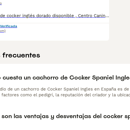
o
Precioso macho de cocker inglés dorado disponible , Centro Canino Vallbonica es mucho más que un centro de cría , es una familia comprometida con el bienestar animal y la cria responsable, por ello todos nuestros bebés nacen y se crían en nuestras instalaciones , asegurando así un correcto desarrollo y una magnífica socialización, consiguiendo en cada ejemplar un carácter juguetón y extrovertido algo primordial para su adaptación como un miembro más en tu familia . Se entregan con el carnet de vacunas con el plan correspondiente a su edad , desparasitados y microchip implantado y activado en registro de Anicom. Facilitamos junto al cachorro contrato de compra con garantías víricas de 15 días y congénitas de 1 año . Contamos con un gran equipo de profesionales entre los que se encuentran educadores, auxiliares y Veterinarios ofreciendo los controles sanitarios necesarios así como continua vigilancia asegurando su bienestar . Hacemos envíos a toda España con empresa de transporte privado, proporcionando un viaje confortable y ofreciendo las atenciones necesarias a nuestros bebés . Si estás interesado en alguno de nuestros ejemplares solicita información sin compromiso al 722269698 . También atendemos vía WhatsApp . PRECIO REAL ( incluye el IVA) . Núcleo zoológico B2501315
Verificada
km)
 frecuentes
 cuesta un cachorro de Cocker Spaniel Ingle
dio de un cachorro de Cocker Spaniel Ingles en España es 
 factores como el pedigrí, la reputación del criador y la ubicac
son las ventajas y desventajas del cocker sp