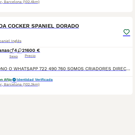
r
,
Barcelona
(102.4km)
10
DA COCKER SPANIEL DORADO
aniel Inglés
anas
4
2
1600 €
Precio
Sexo
TELÉFONO O WHATSAPP 722 490 760 SOMOS CRIADORES DIRECTOS SIN INTERMEDIARIOS! MÁS DE 20 AÑOS EN EL SECTOR NOS AVALAN, VALORANDO TANTO LA CRIA RESPONSABLE COMO TAMBIÉN LA SELECCIÓN PARA MEJORAR LA RAZA DURANTE TODOS ESTOS AÑOS. NUESTROS CACHORROS SE ENTREGAN PREVIAMENTE REVISADOS POR NUESTRO VETERINARIO PROFESIONAL Y BAJO LOS MAS ESTRICTOS CONTROLES DE SALUD, HACEMOS HINCAPIÉ EN SU SOCIABILIZACIÓN PARA SU CORRECTO DESARROLLO NEUROLOGICO! Y OS ASESORAMOS ANTES DURANTE Y DESPUES DE LA ENTREGA PARA QUE TODO SEA LO MAS AFABLE Y FACIL POSIBLE DURANTE LA ADAPTACION! NUESTROS BEBES SE ENTREGAN A PARTIR DE LOS DOS MESES CON SUS VACUNAS AL DIA, DESPARASITADOS Y CON GARANTIAS DE SALUD, MICROCHIP Y CARTILLA DE VACUNACION! SI BUSCAS UN COMPAÑERO SANO Y EQUILIBRADO ESTE ES EL LUGAR, TE ASESORAREMOS DURANTE TODO EL PROCESO NO DUDES EN CONSULTAR POR NUESTROS PEQUES AL 722 490 760
n Afijo
Identidad Verificada
r
,
Barcelona
(102.3km)