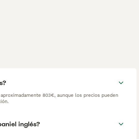
s?
de aproximadamente 803€, aunque los precios pueden
ión.
aniel inglés?