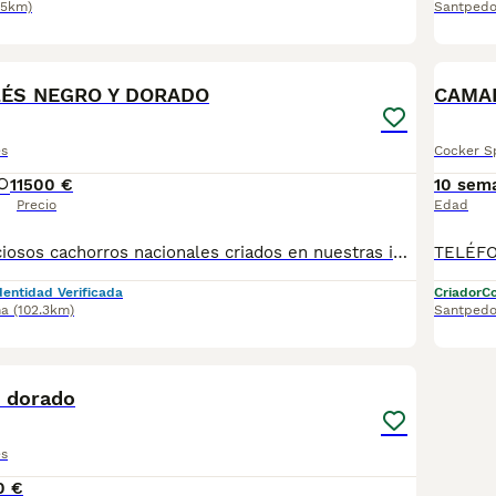
.5km)
Santpedo
5
LÉS NEGRO Y DORADO
CAMA
és
Cocker Sp
1
1500 €
10 sem
Precio
Edad
Disponibles preciosos cachorros nacionales criados en nuestras instalaciones, en un ambiente familiar y responsable. Nuestros cachorros se entregan con cartilla de primera vacunación, vacunas correspondientes a su edad, desparasitados interna y externamente, y con microchip implantado y dado de alta. Además, realizamos un contrato de garantía que incluye: • Garantía vírica de 15 días. • Garantía congénita de 1 año. Desde la fecha de entrega del cachorro. Nos comprometemos al 100% con la salud, el bienestar y el cuidado de nuestros pequeños. Disponemos de Núcleo Zoológico Para más información, imágenes o cualquier consulta sin compromiso, pueden contactar con nosotros en los teléfonos: CRISTINA 📞 722 788 399 📞 932 514 529
dentidad Verificada
Criador
Co
na
(102.3km)
Santpedo
6
1
s dorado
és
0 €