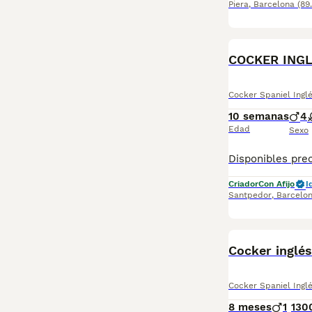
Piera
,
Barcelona
(89
COCKER ING
Cocker Spaniel Ingl
10 semanas
4
Edad
Sexo
Criador
Con Afijo
I
Santpedor
,
Barcelo
Cocker inglé
Cocker Spaniel Ingl
8 meses
1
130