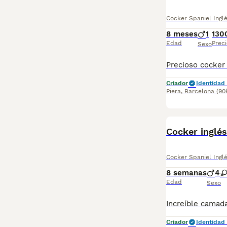
Cocker Spaniel Ingl
8 meses
1
130
Edad
Preci
Sexo
Criador
Identidad 
Piera
,
Barcelona
(90
Cocker inglés
Cocker Spaniel Ingl
8 semanas
4
Edad
Sexo
Criador
Identidad 