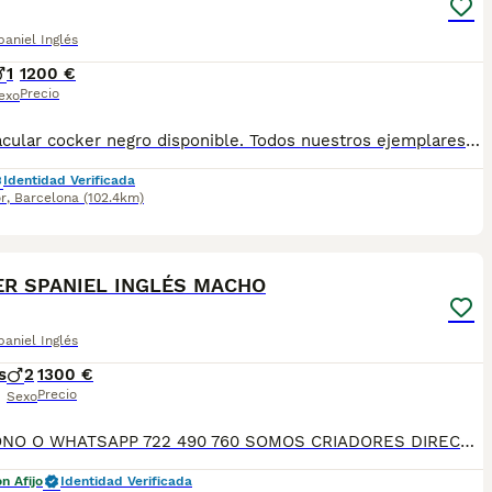
aniel Inglés
1
1200 €
Precio
exo
Espectacular cocker negro disponible. Todos nuestros ejemplares son nacidos y criados en nuestro propio centro, asegurando un correcto desarrollo y un carácter juguetón y extrovertido. Se entregan con el carnet de vacunas con el plan correspondiente a su edad, desparasitado y microchip implantado. Facilitamos junto al cachorro, contrato de compra, detallando las garantías víricas de 15 días y congénitas de 1 año . Contamos con un gran equipo de profesionales en plantilla, entre los que se encuentra un veterinario y varios auxiliares, por lo que los controles sanitarios se realizan a diario. Para más información Escríbenos vía WhatsApp al 722374274 núcleo zoológico B2500604
Identidad Verificada
r
,
Barcelona
(102.4km)
7
R SPANIEL INGLÉS MACHO
aniel Inglés
s
2
1300 €
Precio
Sexo
TELEFONO O WHATSAPP 722 490 760 SOMOS CRIADORES DIRECTOS SIN INTERMEDIARIOS! MAS DE 20 AÑOS EN EL SECTOR NOS AVALAN, VALORANDO NO SOLO LA CRIA RESPONSABLE SI NO TAMBIEN LA SELECCIÓN PARA MEJORAR LA RAZA DURANTE TODOS ESTOS AÑOS. NUESTROS CACHORROS SE ENTREGAN PREVIAMENTE REVISADOS POR UN VETERINARIO PROFESIONAL Y BAJO LOS MAS ESTRICTOS CONTROLES DE SALUD, HACEMOS HINCAPIÉ EN SU SOCIABILIZACIÓN PARA SU CORRECTO DESARROLLO NEUROLOGICO! Y OS ASESORAMOS ANTES DURANTE Y DESPUES DE LA ENTREGA PARA QUE TODO SEA LO MAS AFABLE Y FACIL POSIBLE DURANTE LA ADAPTACION! NUESTROS BEBE SE ENTREGAN A PARTIR DE LOS DOS MESES CON SUS VACUNAS AL DIA, DESPARASITADOS Y CON GARANTIAS DE SALUD, MICROCHIP Y CARTILLA DE VACUNACION! SI BUSCAS UN COMPAÑERO SANO Y EQUILIBRADO ESTE ES EL LUGAR, TE ASESORAREMOS DURANTE TODO EL PROCESO NO DUDES EN CONSULTAR POR NUESTROS PEQUES AL 722 490 760
n Afijo
Identidad Verificada