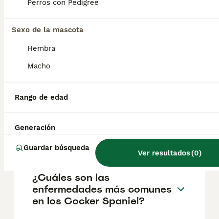
pueden variar según factores como el
Perros con Pedigree
pedigrí, la reputación del criador y la
ubicación.
Sexo de la mascota
Hembra
¿Cuáles son las ventajas y
desventajas del cocker
Macho
spaniel inglés?
Rango de edad
¿Cuál es la diferencia entre
un Cocker Spaniel y un
Generación
cocker spaniel inglés?
Guardar búsqueda
Ver resultados
(
0
)
¿Cuáles son las
enfermedades más comunes
en los Cocker Spaniel?