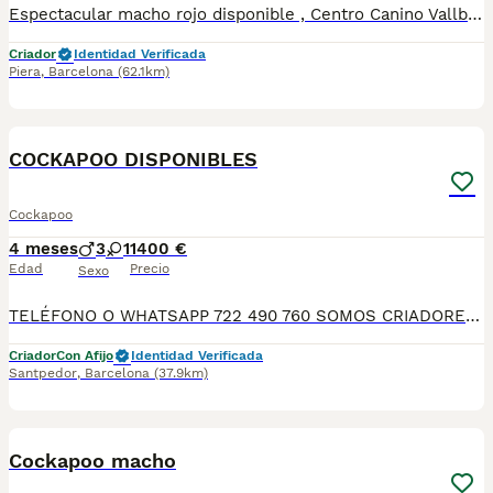
Espectacular macho rojo disponible , Centro Canino Vallbonica es mucho más que un centro de cría , es un equipo amante de los animales y apasionados con su trabajo y muy comprometidos con el bienestar animal. Somos Criadores directos, sin intermediarios, con más de 20 años de experiencia y Apostamos por una cría responsable y una cuidada selección de nuestros progenitores. TODOS nuestros bebés nacen y se crían en nuestras instalaciones rodeados de naturaleza y cariño , asegurando así un correcto desarrollo y una magnífica socialización, consiguiendo en cada ejemplar un carácter juguetón y extrovertido algo primordial para su adaptación como un miembro más en tu familia . Se entregan con carnet de vacunas correspondiente a su edad , desparasitados y microchip implantado y activado en registro de Anicom. Facilitamos junto al cachorro contrato de compra con garantías víricas de 15 días y congénitas de 1 año . Contamos con un gran equipo de profesionales entre los que se encuentran educadores, auxiliares y Veterinarios ofreciendo los controles sanitarios necesarios así como continua vigilancia asesorándote durante todos el proceso y al llegar a casa. Hacemos envíos a toda España con empresa de transporte privado, proporcionando un viaje confortable y ofreciendo las atenciones necesarias a nuestros bebés . Nuestros precios son REALES ( incluye el IVA) y sin sorpresas finales . Si estás interesado en alguno de nuestros ejemplares solicita información sin compromiso. También atendemos vía WhatsApp ☎️722269698 - 722374274 📍Piera (Barcelona)
Criador
Identidad Verificada
Piera
,
Barcelona
(62.1km)
8
COCKAPOO DISPONIBLES
Cockapoo
4 meses
3
1
1400 €
Edad
Precio
Sexo
TELÉFONO O WHATSAPP 722 490 760 SOMOS CRIADORES DIRECTOS SIN INTERMEDIARIOS! MAS DE 20 AÑOS EN EL SECTOR NOS AVALAN, VALORANDO NO SOLO LA CRIA RESPONSABLE SI NO TAMBIEN LA SELECCIÓN PARA MEJORAR LA RAZA DURANTE TODOS ESTOS AÑOS. NUESTROS CACHORROS SE ENTREGAN PREVIAMENTE REVISADOS POR UN VETERINARIO PROFESIONAL Y BAJO LOS MAS ESTRICTOS CONTROLES DE SALUD, HACEMOS HINCAPIÉ EN SU SOCIABILIZACIÓN PARA SU CORRECTO DESARROLLO NEUROLOGICO! Y OS ASESORAMOS ANTES DURANTE Y DESPUES DE LA ENTREGA PARA QUE TODO SEA LO MAS AFABLE Y FACIL POSIBLE DURANTE LA ADAPTACION! NUESTROS BEBE SE ENTREGAN A PARTIR DE LOS DOS MESES CON SUS VACUNAS AL DIA, DESPARASITADOS Y CON GARANTIAS DE SALUD, MICROCHIP Y CARTILLA DE VACUNACION! SI BUSCAS UN COMPAÑERO SANO Y EQUILIBRADO ESTE ES EL LUGAR, TE ASESORAREMOS DURANTE TODO EL PROCESO NO DUDES EN CONSULTAR POR NUESTROS PEQUES AL 722 490 760
Criador
Con Afijo
Identidad Verificada
Santpedor
,
Barcelona
(37.9km)
5
1
Cockapoo macho