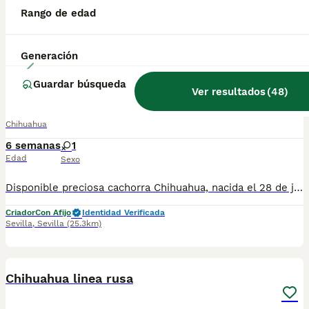
Rango de edad
Generación
5
Guardar búsqueda
Chihuahua
Ver resultados
(
48
)
Chihuahua
6 semanas
1
Edad
Sexo
Disponible preciosa cachorra Chihuahua, nacida el 28 de junio de 2026. Color: sable, un tono muy bonito y elegante que realza su expresión y belleza. Procede de una excelente línea de sangre, criada en un ambiente familiar, con mucho cariño y una correcta socialización desde sus primeros días de vida. Destaca por su bonita morfología, cabeza tipo manzana, hocico corto y un carácter dulce, cariñoso y equilibrado, ideal como compañera de vida. La cachorra se entregará a partir de los Dos meses de edad, desparasitada según su edad, con cartilla veterinaria, y las vacunas correspondientes. Se enviarán fotos y vídeos actualizados para que puedas seguir su evolución hasta el día de la entrega. Se prioriza la entrega en mano para garantizar el bienestar de la cachorra y que el nuevo propietario pueda conocerla personalmente. También existe la posibilidad de desplazarnos hasta el lugar de entrega, previo acuerdo entre ambas partes. Buscamos una familia responsable que le ofrezca el hogar, el cariño y los cuidados que merece. Para más información, fotos, vídeos o cualquier consulta, no dudes en ponerte en contacto.
Criador
Con Afijo
Identidad Verificada
Sevilla
,
Sevilla
(25.3km)
6
Chihuahua linea rusa