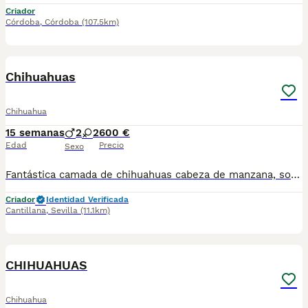
Criador
Córdoba
,
Córdoba
(107.5km)
4
1
Chihuahuas
Chihuahua
15 semanas
2
2
600 €
Edad
Precio
Sexo
Fantástica camada de chihuahuas cabeza de manzana, son toy y están listos para entregar, 2 vacunas y chip, se puede enviar a contra reembolso, más información llamar o whasap al 687705959, pregunten sin compromiso, machos 600 hembra 650
Criador
Identidad Verificada
Cantillana
,
Sevilla
(11.1km)
1
CHIHUAHUAS
Chihuahua