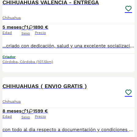
CHIHUAHUAS VALENCIA - ENTREGA
Chihuahua
5 meses
1
1
890 €
Edad
Precio
Sexo
...criado con dedicación, salud y una excelente socialización desde sus primeras semanas de vida, estaremos encantados de ayudarte. 🚚 Realizamos entregas en toda España, con especial frecuencia en **Andalucía**: Sevilla, Málaga, Cádiz, Córdoba, Granada, Jaén, Huelva y Almería. También entregamos habitualmente en Marbella, Jerez de la Frontera, Estepona, Fuengirola, Benalmádena, Mijas, Dos Hermanas y cualquier punto de España. **Entrega 100% a contrarreembolso.** No tendrás que adelantar el importe del cachorro. Lo recibirás en la puerta de tu casa mediante transporte especializado y podrás comprobar que todo está correcto antes de realizar el pago. Nuestros cachorros se entregan: ✅ Vacunados y desparasitados según su edad. ✅ Con microchip, cartilla veterinaria y documentación al día. ✅ Revisados veterinariamente antes de salir de nuestras instalaciones. ✅ Procedentes de excelentes líneas, seleccionadas por salud, carácter y morfología. ✅ Perfectamente socializados y acostumbrados al contacto diario con personas. ✅ Iniciados en el aprendizaje para hacer sus necesidades sobre empapador, facilitando su adaptación al nuevo hogar. ✅ Con asesoramiento personalizado antes y después de la entrega. Nuestro objetivo no es vender un cachorro más. Queremos que cada familia reciba un compañero sano, equilibrado y criado con el máximo cuidado desde el primer día. 📩 Si deseas fotografías, vídeos o más información, escríbenos por privado. Estaremos encantados de ayudarte a encontrar el compañero perfecto670864332 . . ..
Criador
Córdoba
,
Córdoba
(107.5km)
1
CHIHUAHUAS ( ENVIO GRATIS )
Chihuahua
8 meses
1
1
599 €
Edad
Precio
Sexo
con todo al dia respecto a documentación y condiciones sanitarias , tanto así que hacemos entregas totalmente personalizadas y sin un euro por adelantado , obtenerse personas no aptas para tener perros , solo personas responsables. hacemos entregas a toda ESPAÑA . mas info 670864332