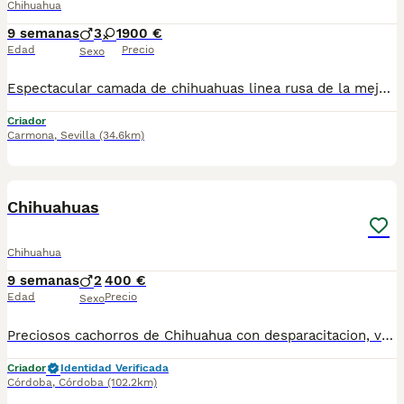
Chihuahua
9 semanas
3
1
900 €
Edad
Precio
Sexo
Espectacular camada de chihuahuas linea rusa de la mejor calidad ,con una morfología y carácter inmejorable ,ahí disponibles listos para entregar machos y hembras enviamos a cualquier parte de España baleares y canarias.
Criador
Carmona
,
Sevilla
(34.6km)
3
Chihuahuas
Chihuahua
9 semanas
2
400 €
Edad
Precio
Sexo
Preciosos cachorros de Chihuahua con desparacitacion, vacunación acorde a su edad y cartilla sanitaria de revisión veterinaria. Ofrecemos posibilidad de envío, llamadas o wassap. Cachorros criados con dedicación, socializados y afianzados al bienestar animal.
Criador
Identidad Verificada
Córdoba
,
Córdoba
(102.2km)