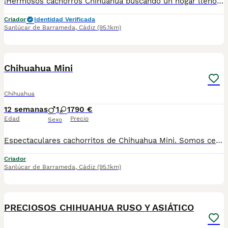
¡Hermosos cachorros Chihuahua buscando un hogar lleno de amor! ❤️ ✨ Excelente calidad. ✨ Muy juguetones, cariñosos y sociables. ✨ Ideales para compañía. ✨ Tamaño pequeño, perfectos para casa o departamento. 📍 Se entregan sanos y en excelentes condiciones. 📲 Para más información sobre disponibilidad, precio y apartados, envía mensaje privado o comunícate al 624 082 2074. ¡No pierdas la oportunidad de llevar a casa un pequeño compañero que llenará tu vida de amor! 🐾💙
Criador
Identidad Verificada
Sanlúcar de Barrameda
,
Cádiz
(95.1km)
5
Chihuahua Mini
Chihuahua
12 semanas
1
1
790 €
Edad
Precio
Sexo
Espectaculares cachorritos de Chihuahua Mini. Somos centro de mascotas con años de experiencia. Diariamente cuidamos, supervisamos y mimamos a nuestros cachorritos. Los entregamos con Revisión Veterinaria, Factura de compra, garantía vírica, formulario de reconocimiento de raza pura, junto con su cartilla de vacunación y desparasitacion al día de la entrega. Hacemos envíos a toda la península y Baleares mediante servicio propio de transporte. Posibilidad de pago contrareembolso. Para más información no dude en contactar con nosotros. TLF: 649297709. Solo atiendo wasap o tlf. Gracias
Criador
Sanlúcar de Barrameda
,
Cádiz
(95.1km)
25
PRECIOSOS CHIHUAHUA RUSO Y ASIÁTICO