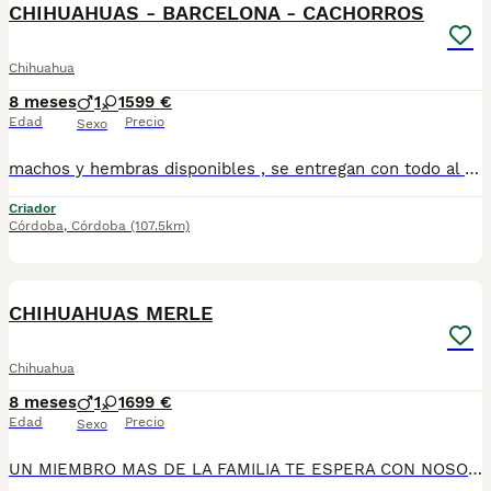
CHIHUAHUAS - BARCELONA - CACHORROS
Chihuahua
8 meses
1
1
599 €
Edad
Precio
Sexo
machos y hembras disponibles , se entregan con todo al dia respecto a documentación y condiciones sanitarias , tanto así que hacemos entregas totalmente personalizadas y sin un euro por adelantado , obtenerse personas no aptas para tener perros , solo personas responsables. hacemos entregas a toda ESPAÑA . mas info 670864332 .. GRACIAS DE ANTE MANO
Criador
Córdoba
,
Córdoba
(107.5km)
3
CHIHUAHUAS MERLE
Chihuahua
8 meses
1
1
699 €
Edad
Precio
Sexo
UN MIEMBRO MAS DE LA FAMILIA TE ESPERA CON NOSOTROS , chihuahuas preciosos, machos y hembras disponibles , se entregan con todo al dia respecto a documentación y condiciones sanitarias , tanto así que hacemos entregas totalmente personalizadas y sin un euro por adelantado , obtenerse personas no aptas para tener perros , solo personas responsables. hacemos entregas a toda ESPAÑA . mas info 670864332