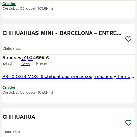
Criador
Córdoba
,
Córdoba
(107.5km)
4
CHIHUAHUAS MINI - BARCELONA - ENTREGA
Chihuahua
8 meses
1
4
599 €
Edad
Precio
Sexo
PRECIOSISIMOS !!! chihuahuas preciosos, machos y hembras disponibles , se entregan con todo al dia respecto a documentación y condiciones sanitarias , tanto así que hacemos entregas totalmente personalizadas y sin un euro por adelantado , obtenerse personas no aptas para tener perros , solo personas responsables. hacemos entregas a toda ESPAÑA . mas info 670864332
Criador
Córdoba
,
Córdoba
(107.5km)
1
CHIHUAHUA
Chihuahua