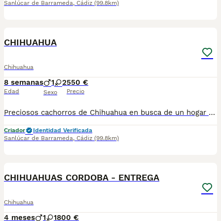
Sanlúcar de Barrameda
,
Cádiz
(99.8km)
1
CHIHUAHUA
Chihuahua
8 semanas
1
2
550 €
Edad
Precio
Sexo
Preciosos cachorros de Chihuahua en busca de un hogar lleno de cariño. Criados en ambiente familiar, bien socializados y con todos los cuidados necesarios para garantizar su bienestar. ✔️ Disponibles machos y hembras (según disponibilidad). ✔️ Se entregan desparasitados y con la cartilla veterinaria al día. ✔️ Padres sanos y de excelente carácter. ✔️ Ideales como compañeros por su pequeño tamaño y personalidad cariñosa. Si buscas un nuevo miembro para tu familia y quieres más información, fotos o reservar un cachorro, no dudes en ponerte en contacto. 624 08 20 74
Criador
Identidad Verificada
Sanlúcar de Barrameda
,
Cádiz
(99.8km)
1
CHIHUAHUAS CORDOBA - ENTREGA
Chihuahua
4 meses
1
1
800 €