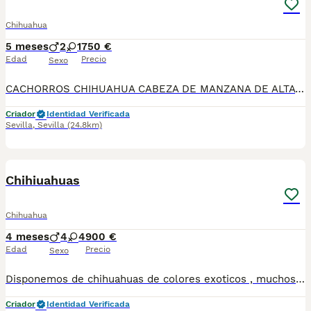
Chihuahua
5 meses
2
1
750 €
Edad
Precio
Sexo
CACHORROS CHIHUAHUA CABEZA DE MANZANA DE ALTA CALIDAD 🐶✨ DISPONIBLES PRECIOSOS CACHORROS DE CHIHUAHUA CABEZA DE MANZANA, DE ALTA CALIDAD. MADRE LÍNEA RUSA PADRE LÍNEA RUSA Y THAILANDESA, DESTACANDO POR SU EXCELENTE MORFOLOGÍA, BONITA CABEZA DE MANZANA, BUEN HUESO Y EXCELENTE CARÁCTER. CACHORROS CRIADOS CON MUCHA DEDICACIÓN, MUY BIEN SOCIALIZADOS Y ACOSTUMBRADOS AL AMBIENTE FAMILIAR. IDEALES PARA PERSONAS QUE BUSCAN CALIDAD EN LA RAZA. SE ENTREGAN CON: ✔ CARTILLA SANITARIA ✔ CICLO DE VACUNACIÓN SEGÚN EDAD ✔ DESPARASITACIONES INTERNAS Y EXTERNAS ✔ MICROCHIP ✔ PASAPORTE PASAPORTE PUESTO A NOMBRE DEL NUEVO PROPIETARIO (dependiendo ubicacion) 📞 PARA MÁS INFORMACIÓN, FOTOS O RESERVAS CONTACTAR SIN COMPROMISO. 🐾 INSTAGRAN: LATIDOS DEL SUR CON AMOR ❤️ FACEBOOK Y TIKTOK 👆👆 TELEFONO:692918573
Criador
Identidad Verificada
Sevilla
,
Sevilla
(24.8km)
1
1
Chihiuahuas
Chihuahua
4 meses
4
4
900 €
Edad
Precio
Sexo
Disponemos de chihuahuas de colores exoticos , muchos tipos de colores Se entregan con vacunas al dia , desparacitados y contrato de garantia ESTAS BUSCANDO UN AMIGO ? LLAMANOS 624 08 20 74 Criados en ambiente familiar🥰
Criador
Identidad Verificada