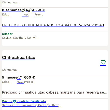
Chihuahua
8 semanas
4
4
650 €
Edad
Precio
Sexo
PRECIOSOS CHIHUAHUA RUSO Y ASIÁTICO 📞 624 239 408, raza pura 50 por ciento RUSO patitas corta muy chato muy lista y obediente, ideal para piso es muy cariñoso y juguetón Varios colores, cremas , bicolores . lila desde 700€ A 1200€, SEGUN COLOR Y SEXO DEL CHIHUAHUA precios reales si entráis en la wed : MUNDOCHIHUAHUA.ES TENEMOS CANICHES, CHIHUAHUA, MALTIPOL, POMERANIA, BICHON MALTES 🧾 Cartilla veterinaria 🩺 Vacunaciones y desparasitaciones al día 📄 Contrato de garantía 🚚 Envíos a toda España, 💳 Pago a la entrega, contra reembolso 📞 624 239 408 📹 Vídeos y más información por WhatsApp 🌐 MUNDOCHIHUAHUA.ES
Criador
Sevilla
,
Sevilla
(24.9km)
1
1
Chihuahua lilac
Chihuahua
5 meses
1
600 €
Edad
Precio
Sexo
Precioso chihuahua lilac cabeza manzana para reserva se entregan con 2 meses con vacunas al dia, desparacitado y contrato QUIERES UN CHIHUAHUA? A QUE ESPERAS PA LLAMARNOS😊🐶
Criador
Identidad Verificada
Sanlúcar de Barrameda
,
Cádiz
(99.8km)