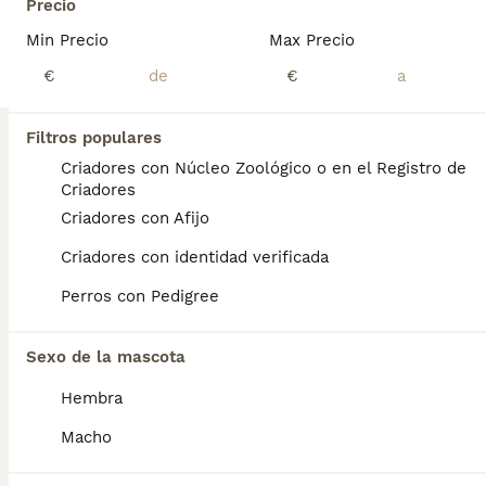
Precio
11
2
Min Precio
Max Precio
BOOST
Solo quedan ya dos machos para reservar
€
€
Chihuahua
Filtros populares
6 días
4
1
800 €
Criadores con Núcleo Zoológico o en el Registro de
Edad
Precio
Sexo
Criadores
Criadores con Afijo
Solo dos machos para reservar de Chihuahua Merle y Merle fantasma se entregan vacunados y desparacitados con contrato de compraventa y certificado de salud .compromiso de Chip( no incluido en el precio) Con chip serían 65 euros más. El envío tampoco está incluido en el precio. precios con IVA incluido
Criadores con identidad verificada
Criador
Identidad Verificada
Córdoba
,
Córdoba
(111.8km)
Perros con Pedigree
TODOS LOS ANUNCIOS
PRO
Sexo de la mascota
Hembra
Macho