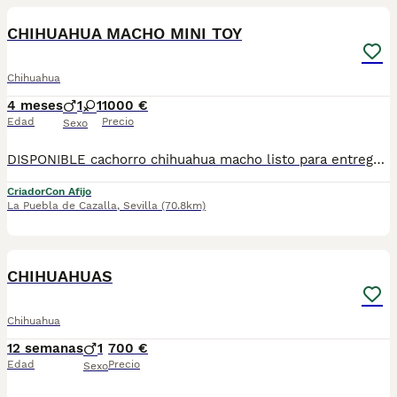
CHIHUAHUA MACHO MINI TOY
Chihuahua
4 meses
1
1
1000 €
Edad
Precio
Sexo
DISPONIBLE cachorro chihuahua macho listo para entregarla miniatura toy tamaño muy pequeño . FOTOS REALES. Tiene muy buen carácter criado en entorno familiar cariñosos y muy jugueton ideal para compañías se entrega revisado por nuestro veterinario desparacitado con dos vacunas. enseñado hacer sus necesidades en empapadera se envia a todas españa más información por WhatsApp o llamadas 602212186 saludo
Criador
Con Afijo
La Puebla de Cazalla
,
Sevilla
(70.8km)
1
CHIHUAHUAS
Chihuahua
12 semanas
1
700 €
Edad
Precio
Sexo