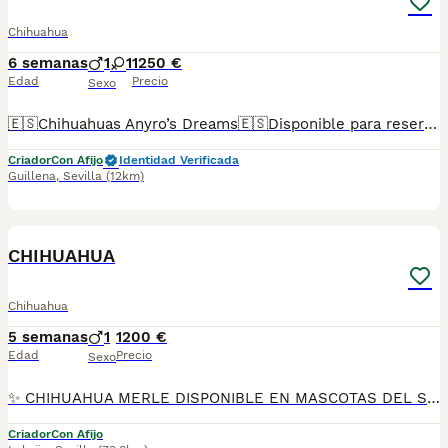
Chihuahua
6 semanas
1
1
1250 €
Edad
Precio
Sexo
🇪🇸Chihuahuas Anyro’s Dreams🇪🇸Disponible para reserva Chihuahua lila and tan descendientes de las mejores líneas de sangre tanto europeas como asiáticas. Padres con ADN en bases de datos de la RSCE. Si precisan más información contáctanos por el enlace que MundoAnimalia pone a disposición de los usuarias de la plataforma.
Criador
Con Afijo
Identidad Verificada
Guillena
,
Sevilla
(12km)
14
1
CHIHUAHUA
Chihuahua
5 semanas
1
1200 €
Edad
Precio
Sexo
✨ CHIHUAHUA MERLE DISPONIBLE EN MASCOTAS DEL SUR ✨ En Mascotas del Sur tenemos disponibles preciosos Chihuahuas Merle, criados con mucho cariño, atención diaria y en un ambiente familiar, donde reciben todos los cuidados necesarios para crecer sanos, felices y perfectamente socializados. Somos un criadero con Núcleo Zoológico autorizado, licencia de apertura y código de explotación, ofreciendo confianza, transparencia y todas las garantías en cada uno de nuestros cachorros. 📍 Ubicados en Sevilla 📞 611 723 226 📸 Instagram: @mimascotasdelsur057 Descubre más fotos y vídeos reales de nuestros cachorros. Nuestros cachorros se entregan: ✅ Revisados por veterinario. ✅ Con microchip. ✅ Pasaporte y cartilla sanitaria. ✅ Vacunados y desparasitados. ✅ Contrato con garantías víricas y congénitas. 🚚 Realizamos envíos a toda España. (El coste del transporte no está incluido en el precio del cachorro). También ofrecemos: 🏡 Recogida en nuestras instalaciones. 📱 Videollamada para conocer al cachorro antes de realizar la reserva. 🔒 Posibilidad de reserva y pago contrareembolso. 💶 El precio publicado en el anuncio es el precio real. 🐾 Criados en un entorno familiar, rodeados de cariño y una excelente socialización para que lleguen perfectamente adaptados a su nuevo hogar. Solo atendemos a personas realmente interesadas en ofrecer un hogar responsable y lleno de amor. #Chihuahua #ChihuahuaMerle #ChihuahuaEspaña #CachorroChihuahua #PerrosDeCompañia #MascotasDelSur057 #MascotasDelSur #CachorrosSevilla #CriaderoAutorizado #NucleoZoologico #CachorrosConAmor #PerrosFelices #CachorrosEspaña #AmorAnimal
Criador
Con Afijo