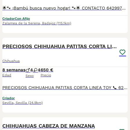
🌟🐾 ¡Bambú busca nuevo hogar! 🐾🌟 CONTACTO 642997300 Bambú es un chihuahua merlé con un patrón precioso y único, nacido el 3 de marzo de 2025. Es un perrito alegre, curioso y lleno de encanto. Tiene todas sus vacunas al día y ya está listo para salir a pasear y descubrir el mundo contigo. PESA 2,8 Kg. 🔹 Detalle importante: Bamboo tiene solo un testículo, pero esto no le impide ser un compañero sano y adorable. Si buscas un perrito especial, lleno de ternura y con una mirada que enamora, ¡Bambú está esperando conocerte! 🐾💚
Criador
Con Afijo
Zalamea de la Serena
,
Badajoz
(115.1km)
19
PRECIOSOS CHIHUAHUA PATITAS CORTA LINEA TOY
Chihuahua
8 semanas
4
4
650 €
Edad
Precio
Sexo
PRECIOSOS CHIHUAHUA PATITAS CORTA LINEA TOY 📞 624 239 408, raza pura 50 por ciento RUSO patitas corta muy chato muy lista y obediente, ideal para piso es muy cariñoso y juguetón Varios colores, cremas , bicolores . lila desde 700€ A 1200€, SEGUN COLOR Y SEXO DEL CHIHUAHUA precios reales si entráis en la wed : MUNDOCHIHUAHUA.ES TENEMOS CANICHES, CHIHUAHUA, MALTIPOL, POMERANIA, BICHON MALTES 🧾 Cartilla veterinaria 🩺 Vacunaciones y desparasitaciones al día 📄 Contrato de garantía 🚚 Envíos a toda España, 💳 Pago a la entrega, contra reembolso 📞 624 239 408 📹 Vídeos y más información por WhatsApp 🌐 MUNDOCHIHUAHUA.ES
Criador
Sevilla
,
Sevilla
(24.9km)
3
CHIHUAHUAS CABEZA DE MANZANA