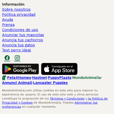
Información
Sobre nosotros
Politica privacidad
Ayuda
Prensa
Condiciones de uso
Anunciar tus mascotas
Anuncia tus cachorros
Anuncia tus gatos
Test perro ideal
Pets4Homes
Hastnet
PuppyPlaats
MundoAnimalia
Annunci Animali
Lancaster Puppies
MundoAnimalia.com utiliza cookies en este sitio para mejorar tu
experiencia de usuario. El uso de este sitio web y otros servicios
constituye la aceptación de los
Términos y Condiciones
y
la Política de
Privacidad y Cookies
de MundoAnimalia. Puedes
Administrar tus
preferencias
en cualquier momento.