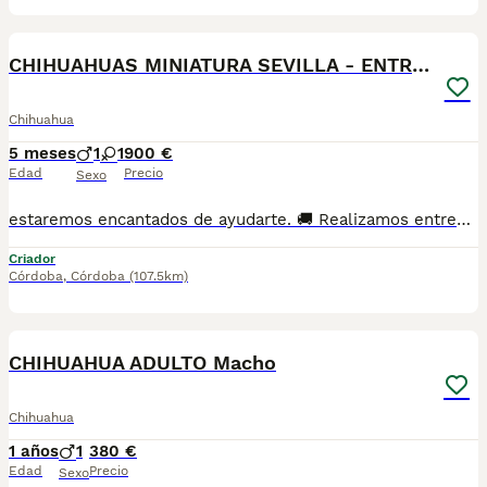
1
CHIHUAHUAS MINIATURA SEVILLA - ENTREGA
Chihuahua
5 meses
1
1
900 €
Edad
Precio
Sexo
estaremos encantados de ayudarte. 🚚 Realizamos entregas en toda España, con especial frecuencia en **Andalucía**: Sevilla, Málaga, Cádiz, Córdoba, Granada, Jaén, Huelva y Almería. También entregamos habitualmente en Marbella, Jerez de la Frontera, Estepona, Fuengirola, Benalmádena, Mijas, Dos Hermanas y cualquier punto de España. **Entrega 100% a contrarreembolso.** No tendrás que adelantar el importe del cachorro. Lo recibirás en la puerta de tu casa mediante transporte especializado y podrás comprobar que todo está correcto antes de realizar el pago. Nuestros cachorros se entregan: ✅ Vacunados y desparasitados según su edad. ✅ Con microchip, cartilla veterinaria y documentación al día. ✅ Revisados veterinariamente antes de salir de nuestras instalaciones. ✅ Procedentes de excelentes líneas, seleccionadas por salud, carácter y morfología. ✅ Perfectamente socializados y acostumbrados al contacto diario con personas. ✅ Iniciados en el aprendizaje para hacer sus necesidades sobre empapador, facilitando su adaptación al nuevo hogar. ✅ Con asesoramiento personalizado antes y después de la entrega. Nuestro objetivo no es vender un cachorro más. Queremos que cada familia reciba un compañero sano, equilibrado y criado con el máximo cuidado desde el primer día. 📩 Si deseas fotografías, vídeos o más información, escríbenos por privado. Estaremos encantados de ayudarte a encontrar el compañero perfecto670864332 . . .
Criador
Córdoba
,
Córdoba
(107.5km)
2
CHIHUAHUA ADULTO Macho
Chihuahua
1 años
1
380 €
Edad
Precio
Sexo