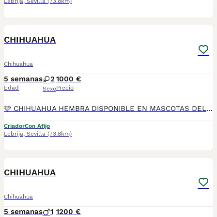
Lebrija
,
Sevilla
(73.8km)
16
2
CHIHUAHUA
Chihuahua
5 semanas
2
1000 €
Edad
Precio
Sexo
🩷 CHIHUAHUA HEMBRA DISPONIBLE EN MASCOTAS DEL SUR 🩷 Si buscas una compañera pequeña, dulce y llena de personalidad, tenemos disponible una preciosa Chihuahua hembra, criada en ambiente familiar con mucho cariño y los mejores cuidados desde sus primeros días. En Mascotas del Sur contamos con Núcleo Zoológico autorizado, licencia de apertura y código de explotación, garantizando confianza, transparencia y bienestar en cada cachorro. 📍 Sevilla 📞 611 723 226 📸 Instagram: @mimascotasdelsur057 Nuestra cachorrita se entrega: 🐾 Revisada por veterinario. 🐾 Con microchip. 🐾 Pasaporte y cartilla sanitaria. 🐾 Vacunada y desparasitada. 🐾 Contrato con garantías víricas y congénitas. 🚚 Envíos a toda España. (Transporte no incluido en el precio). También disponemos de: 📱 Videollamada antes de la reserva. 🏡 Recogida en nuestras instalaciones. 🔒 Reserva y posibilidad de pago contrareembolso. 💶 El precio publicado es el precio real. Solo buscamos familias responsables que quieran darle un hogar lleno de cariño y dedicación. #Chihuahua #ChihuahuaHembra #ChihuahuaEspaña #CachorrosChihuahua #PerrosDeCompañia #MascotasDelSur057 #MascotasDelSur #CachorrosSevilla #CriaderoAutorizado #NucleoZoologico #PerrosFelices #CachorrosEspaña #AmorAnimal
Criador
Con Afijo
Lebrija
,
Sevilla
(73.8km)
11
1
CHIHUAHUA
Chihuahua
5 semanas
1
1200 €