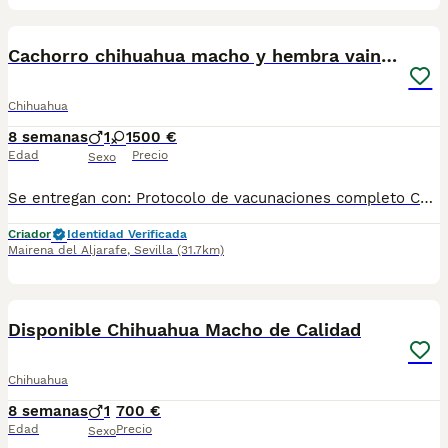
7
Cachorro chihuahua macho y hembra vainilla
Chihuahua
8 semanas
1
1
500 €
Edad
Precio
Sexo
Se entregan con: Protocolo de vacunaciones completo Cartilla veterinaria Pasaporte veterinario europeo Microchip RAIA Posibilidad de envío, estamos en Sevilla. Macho 500€ Hembra 600€
Criador
Identidad Verificada
Mairena del Aljarafe
,
Sevilla
(31.7km)
5
Disponible Chihuahua Macho de Calidad
Chihuahua
8 semanas
1
700 €
Edad
Precio
Sexo