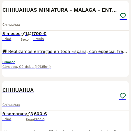
CHIHUAHUAS MINIATURA - MALAGA - ENTREGA
Chihuahua
5 meses
1
1
700 €
Edad
Precio
Sexo
🚚 Realizamos entregas en toda España, con especial frecuencia en **Andalucía**: Sevilla, Málaga, Cádiz, Córdoba, Granada, Jaén, Huelva y Almería. También entregamos habitualmente en Marbella, Jerez de la Frontera, Estepona, Fuengirola, Benalmádena, Mijas, Dos Hermanas y cualquier punto de España. **Entrega 100% a contrarreembolso.** No tendrás que adelantar el importe del cachorro. Lo recibirás en la puerta de tu casa mediante transporte especializado y podrás comprobar que todo está correcto antes de realizar el pago. Nuestros cachorros se entregan: Vacunados y desparasitados según su edad. Con microchip, cartilla veterinaria y documentación al día. Revisados veterinariamente antes de salir de nuestras instalaciones. Procedentes de excelentes líneas, seleccionadas por salud, carácter y morfología. Perfectamente socializados y acostumbrados al contacto diario con personas. ✅ Iniciados en el aprendizaje para hacer sus necesidades sobre empapador, facilitando su adaptación al nuevo hogar. ✅ Con asesoramiento personalizado antes y después de la entrega. Nuestro objetivo no es vender un cachorro más. Queremos que cada familia reciba un compañero sano, equilibrado y criado con el máximo cuidado desde el primer día. 📩 Si deseas fotografías, vídeos o más información, escríbenos por privado. Estaremos encantados de ayudarte a encontrar el compañero perfecto670864332 . .
Criador
Córdoba
,
Córdoba
(107.5km)
1
CHIHUAHUA
Chihuahua
9 semanas
3
600 €
Edad
Precio
Sexo