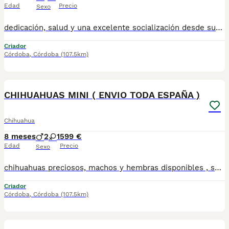
Edad
Precio
Sexo
dedicación, salud y una excelente socialización desde sus primeras semanas de vida, estaremos encantados de ayudarte... 🚚 Realizamos entregas en toda España, con especial frecuencia en **Andalucía**: Sevilla, Málaga, Cádiz, Córdoba, Granada, Jaén, Huelva y Almería. También entregamos habitualmente en Marbella, Jerez de la Frontera, Estepona, Fuengirola, Benalmádena, Mijas, Dos Hermanas y cualquier punto de España. **Entrega 100% a contrarreembolso.** No tendrás que adelantar el importe del cachorro. Lo recibirás en la puerta de tu casa mediante transporte especializado y podrás comprobar que todo está correcto antes de realizar el pago. Nuestros cachorros se entregan: ✅ Vacunados y desparasitados según su edad. ✅ Con microchip, cartilla veterinaria y documentación al día. ✅ Revisados veterinariamente antes de salir de nuestras instalaciones. ✅ Procedentes de excelentes líneas, seleccionadas por salud, carácter y morfología. ✅ Perfectamente socializados y acostumbrados al contacto diario con personas. ✅ Iniciados en el aprendizaje para hacer sus necesidades sobre empapador, facilitando su adaptación al nuevo hogar. ✅ Con asesoramiento personalizado antes y después de la entrega. Nuestro objetivo no es vender un cachorro más. Queremos que cada familia reciba un compañero sano, equilibrado y criado con el máximo cuidado desde el primer día. 📩 Si deseas fotografías, vídeos o más información, escríbenos por privado. Estaremos encantados de ayudarte a encontrar perfecto TUBEBE670864332
Criador
Córdoba
,
Córdoba
(107.5km)
3
CHIHUAHUAS MINI ( ENVIO TODA ESPAÑA )
Chihuahua
8 meses
2
1
599 €
Edad
Precio
Sexo
chihuahuas preciosos, machos y hembras disponibles , se entregan con todo al dia respecto a documentación y condiciones sanitarias , tanto así que hacemos entregas totalmente personalizadas y sin un euro por adelantado , obtenerse personas no aptas para tener perros , solo personas responsables. hacemos entregas a toda ESPAÑA . mas info 670864332
Criador
Córdoba
,
Córdoba
(107.5km)
3