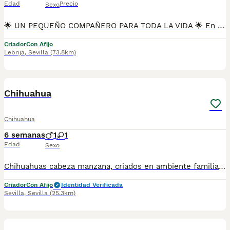
Edad
Precio
Sexo
🌟 UN PEQUEÑO COMPAÑERO PARA TODA LA VIDA 🌟 En Mascotas del Sur tenemos disponibles preciosos Chihuahuas Merle, una raza que destaca por su belleza, inteligencia y gran personalidad. Nuestros cachorros crecen en un ambiente familiar, recibiendo atención, cariño y una excelente socialización desde sus primeras semanas. Contamos con Núcleo Zoológico autorizado, licencia de apertura y código de explotación, garantizando una cría responsable y el bienestar de todos nuestros cachorros. 📍 Sevilla 📞 611 723 226 📸 Instagram: @mimascotasdelsur057 Nuestros cachorros se entregan: 🐾 Revisados por veterinario. 🐾 Con microchip. 🐾 Pasaporte y cartilla sanitaria. 🐾 Vacunados y desparasitados. 🐾 Contrato con garantías víricas y congénitas. 🚚 Envíos a toda España. (Gastos de transporte no incluidos en el precio del cachorro). Además disponemos de: 📱 Videollamada para conocer al cachorro antes de reservarlo. 🏡 Recogida en nuestras instalaciones. 🔒 Reserva y pago contrareembolso. 💶 El precio indicado en el anuncio es el precio real. 🐾 Nuestro compromiso es que cada cachorro encuentre una familia donde crezca rodeado de cariño, respeto y cuidados. Solo atendemos a personas realmente comprometidas con ofrecer un hogar estable y responsable. #Chihuahua #ChihuahuaMerle #ChihuahuaMini #ChihuahuaEspaña #CachorrosChihuahua #PerrosDeCompañia #MascotasDelSur057 #MascotasDelSur #CachorrosSevilla #CriaderoAutorizado #NucleoZoologico #PerrosFelices #CachorrosEspaña #AmorAnimal
Criador
Con Afijo
Lebrija
,
Sevilla
(73.8km)
1
Chihuahua
Chihuahua
6 semanas
1
1
Edad
Sexo
Chihuahuas cabeza manzana, criados en ambiente familiar, cachorros sanos y de calidad, vacunados y desparasitados. No dude en ponerse en contacto para más información.
Criador
Con Afijo
Identidad Verificada
Sevilla
,
Sevilla
(25.3km)
1