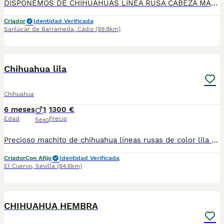
DISPONEMOS DE CHIHUAHUAS LINEA RUSA CABEZA MANZANA🍏PREGUNTAR DISPONIBILIDAD SE ENTREGAN CON PRIMERA VACUNA DESPARACITADO Y GARANTIA TENEMOS MUCHA VARIEDAD DE COLORES , BLUE, BLUE MERLE, ARLEQUIN MERLE CHOCOLATE, CHOCOLATE , NEGRO FUEGO, SABLE, BLANCO Y MERLE,LILAC PRECIOS DESDE 550€ ASTA 900€ QUIERES UN AMIGO FIEL? A QUE ESPERAS PA LLAMARNOS 624 08 20 74 ATIENDO MENSAJES, ENVIAMOS A TODA 🇪🇦 CRIADERO LOS PEQUES🇪🇦
Criador
Identidad Verificada
Sanlúcar de Barrameda
,
Cádiz
(99.8km)
2
Chihuahua lila
Chihuahua
6 meses
1
1300 €
Edad
Precio
Sexo
Precioso machito de chihuahua líneas rusas de color lila anh tan muy pequeño, todos nuestros cachorros se crían en ambiente familiar y en las mejores condiciones de bienestar. Se entrega con. - cartilla veterinaria. - vacunas según edad. - Desparasitado tanto interior como exterior. - certificado de salud. - garantías víricas de diez días y genética de seis meses. - contrato de compra y venta. - factura si la deseas. - pedigree todas las generaciones. - pienso inicial proplan. - Kit de bienvenida. Se puede recoger en persona o se puede enviar a toda España, para más vídeos y fotos actuales nos puedes llamar o escribir al tlf 650628825
Criador
Con Afijo
Identidad Verificada
El Cuervo
,
Sevilla
(84.6km)
11
CHIHUAHUA HEMBRA