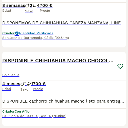
8 semanas
2
4
700 €
Edad
Precio
Sexo
DISPONEMOS DE CHIHUAHUAS CABEZA MANZANA, LINEA RUSA DE MUCHA VARIEDAD DE COLORES , BLUE, MERLE BLUE, ARLEQUIN , CHOCOLATE, LILAC, NEGRO FUEGO, MERLES, NARANJAS,
Criador
Identidad Verificada
Sanlúcar de Barrameda
,
Cádiz
(99.8km)
4
DISPONIBLE CHIHUAHUA MACHO CHOCOLATE
Chihuahua
4 meses
1
1
700 €
Edad
Precio
Sexo
DISPONIBLE cachorro chihuahua macho listo para entregarla miniatura toy tamaño muy pequeño . FOTOS REALES. Tiene muy buen carácter criado en entorno familiar cariñosos y muy jugueton ideal para compañías se entrega revisado por nuestro veterinario desparacitado con dos vacunas. enseñado hacer sus necesidades en empapadera se envia a todas españa más información por WhatsApp o llamadas 602212186 saludo
Criador
Con Afijo
La Puebla de Cazalla
,
Sevilla
(70.8km)
2