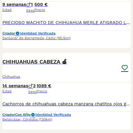
9 semanas
1
500 €
Edad
Precio
Sexo
PRECIOSO MACHITO DE CHIHUAHUA MERLE ATIGRADO LISTO PARA ENTREGA , NO DUDES EN LLAMARNOS PRECIO ECONOMICO
Criador
Identidad Verificada
Sanlúcar de Barrameda
,
Cádiz
(95.1km)
3
CHIHUAHUAS CABEZA 🍏
Chihuahua
14 semanas
3
1089 €
Edad
Precio
Sexo
Cachorros de chihuahuas cabeza manzana chatitos ojos grandes líneas Siempre Vivos Belalcam cría responsable de chihuahuas años de dedicación nos abala en su morfología tan especial carita de muñecos . Ven a conócelos Andalucía Cordoba en plena naturaleza siempre en libertad. Siemprevivosenbelalcan.com
Criador
Con Afijo
Identidad Verificada
Belalcázar
,
Córdoba
(130km)
1