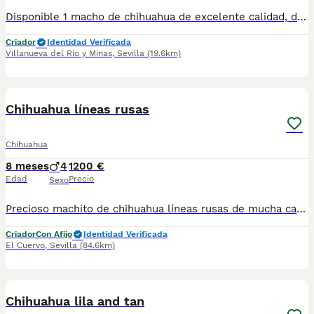
Disponible 1 macho de chihuahua de excelente calidad, de muy buena linea, está listo para su entrega, hay disponibilidad de envío, más información al privado!!
Criador
Identidad Verificada
Villanueva del Río y Minas
,
Sevilla
(19.6km)
8
Chihuahua líneas rusas
Chihuahua
8 meses
4
1200 €
Edad
Precio
Sexo
Precioso machito de chihuahua líneas rusas de mucha calidad cabeza de manzana , tres machitos, se entrega con todo en regla , nos puedes llamar sin compromiso y le informamos de todo sin compromiso, se puede recoger en persona o se puede enviar a toda España
Criador
Con Afijo
Identidad Verificada
El Cuervo
,
Sevilla
(84.6km)
3
1
Chihuahua lila and tan