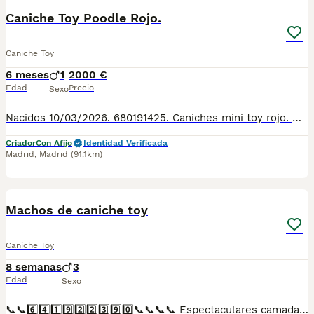
Caniche Toy Poodle Rojo.
Caniche Toy
6 meses
1
2000 €
Edad
Precio
Sexo
Nacidos 10/03/2026. 680191425. Caniches mini toy rojo. Hipoalergenico. Perfecto color rojo pimenton, sin prognatismo. Entregados vacunados, desparasitados, con pedigre, garantia de salud virica y congenita, sanos y felices. And we speak english 659158297. Criadero familiar y cria responsable con la mejor alimentacion, y cuidados veterinarios en extensos corrales de juego y ejercicio. Cachorros muy socializados con personas y otros perros. Criamos Caniche toy, Pomeranias, Bichon maltes, Maltipoo, Crestado chino, Mastin napolitano. Envios a: Andalucía: Almería, Cádiz, Córdoba, Granada, Huelva, Jaén, Málaga, Sevilla. Aragón: Huesca, Teruel, Zaragoza. Principado de Asturias: Asturias. Cantabria: Cantabria. Castilla y León: Ávila, Burgos, León, Palencia, Salamanca, Segovia, Soria, Valladolid, Zamora. Castilla-La Mancha: Albacete, Ciudad Real, Cuenca, Guadalajara, Toledo. Cataluña: Barcelona, Girona, Lleida, Tarragona. Comunidad Valenciana: Alicante, Castellón, Valencia. Extremadura: Badajoz, Cáceres. Galicia: A Coruña, Lugo, Ourense, Pontevedra. Comunidad de Madrid: Madrid. Región de Murcia: Murcia. Comunidad Foral de Navarra: Navarra. País Vasco: Álava, Bizkaia, Gipuzkoa. La Rioja: La Rioja.
Criador
Con Afijo
Identidad Verificada
Madrid
,
Madrid
(91.1km)
6
Machos de caniche toy
Caniche Toy
8 semanas
3
Edad
Sexo
📞📞6️⃣4️⃣1️⃣9️⃣2️⃣2️⃣3️⃣9️⃣0️⃣📞📞📞📞 Espectaculares camadas de perritos de machos y hembras de caniche toy nacionales descendientes de las mejores líneas de sangre. Disponibles tanto hembras como machos. Las camadas están bajo supervisión veterinaria desde su nacimiento hasta que son entregadas a su nueva familia. Criados por un equipo de profesionales y mejores personas que, con más de 20 años de experiencia , cuidan a los animales por vocación, aplicando una cría ética y responsable para que cada cachorro se desarrolle con la mejor salud y con un buen temperamento. Todos los cachorritos se entregan con unos dos meses y medio de edad y sus vacunas correspondientes, desparasitados interna y externamente, con certificado de salud, y garantía tanto por enfermedad vírica como congénito genética. Posibilidad de entregar en toda España mediante transporte propio preparado para animales y con chofer privado. Los precios pueden variar según las características y morfología de cada cachorro. Añádenos al whats app o llámanos, y encantados atenderemos todas tus dudas y consultas. Teléfono / Whats app: 641 92 23 90