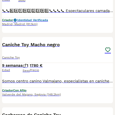
Sexo
📞📞6️⃣4️⃣1️⃣9️⃣2️⃣2️⃣3️⃣9️⃣0️⃣📞📞📞📞 Espectaculares camadas de perritos de caniche toy nacionales descendientes de las mejores líneas de sangre. Disponibles tanto hembras como machos. Las camadas están bajo supervisión veterinaria desde su nacimiento hasta que son entregadas a su nueva familia. Criados por un equipo de profesionales y mejores personas que, con más de 20 años de experiencia , cuidan a los animales por vocación, aplicando una cría ética y responsable para que cada cachorro se desarrolle con la mejor salud y con un buen temperamento. Todos los cachorritos se entregan con unos dos meses y medio de edad y sus vacunas correspondientes, desparasitados interna y externamente, con certificado de salud, y garantía tanto por enfermedad vírica como congénito genética. Posibilidad de entregar en toda España mediante transporte propio preparado para animales y con chofer privado. Los precios pueden variar según las características y morfología de cada cachorro. Añádenos al whats app o llámanos, y encantados atenderemos todas tus dudas y consultas. Teléfono / Whats app: 641 92 23 90
Criador
Identidad Verificada
Madrid
,
Madrid
(91.1km)
5
Caniche Toy Macho negro
Caniche Toy
9 semanas
1
1780 €
Edad
Precio
Sexo
Somos centro canino Valmajano, especialistas en caniche Toy situados en Segovia. Ofertamos una camada de gran calidad en la cual queda disponible un macho color negro para entregar la semana entre el 5 y el 12 de agosto. Se entrega con inscripción en LOE para obtener pedigrí como perro de compañía (pedigrí para cría/show 400€ de manera opcional), garantía (6 meses enfermedades congénitas y 15 días víricas), dos primeras revisiones veterinarias con vacunas y desparasitaciones al día y pasaporte con microchip. Consulta con nosotros y te asesoramos encantados. Puedes conocer más sobre nosotros en nuestra cuenta de instagram @valmajanocentro o en nuestra página web www.valmajano.com
Criador
Con Afijo
Valverde del Majano
,
Segovia
(148.2km)
3
Cachorros de Caniche Toy