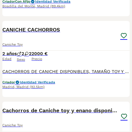
Criador
Con Afijo
Identidad Verificada
Boadilla del Monte
,
Madrid
(89.4km)
7
CANICHE CACHORROS
Caniche Toy
2 años
2
2
2000 €
Edad
Precio
Sexo
CACHORROS DE CANICHE DISPONIBLES, TAMAÑO TOY Y ENANO altodelpago.es tlf 679 67 30 10 instagram @altodelpago Centro profesional legal y autorizado, visitanos cualquier dia del año. Entregamos a nuestros ejemplares vacunados desparasitados con toda su documentación contrato de compravena garantía Pedimos seriedad. Contactar por llamada teléfonica para así darle una información más cercana y personal.
Criador
Identidad Verificada
Madrid
,
Madrid
(92.5km)
4
Cachorros de Caniche toy y enano disponibles
Caniche Toy