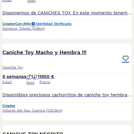
Edad
Sexo
Disponemos de CANICHES TOY. En este momento tenemos en color negro, color apricot/rojo y color chocolate. Son cachorros nacionales, criados por nosotros, en nuestro centro, con pedigrí, Inscritos en el Libro de Orígenes Canino de España de la Federación Cinologica, se entregan con una garantía sanitaria escrita y contrato de compraventa, desparasitados y vacunados (con su cartilla sanitaria). Lo ideal es venir al criadero, conocer la camada, interactuar con ellos, ver comportamiento, carácter, etc y valorar. Si se decide visitar el criadero, ruego sea previa cita para dedicarles el tiempo que necesiten y aclararles las dudas. Padres a la vista en el criadero y excelente carácter, de 3,100 kilos el padre y 2,900 kilos la madre aproximadamente. A los padres les hemos realizado pruebas genéticas con marcadores de ADN para determinar que están libres de una serie de enfermedades: √ Hipocatalasia (Afecta al Sistema Digestivo). √ PRA (Atrofia Progresiva de Retina). √ Enfermedad de Von-Willebrands tipo 1 (Trastorno Hemorrágico). √ Hiperuricemia (HUU) (Trastorno del Sistema Urinario). √ La Osteocondrodisplasia (TOC) (Afecta al Sistema Esquelético). √ La Heterocigosidad. √ Gangliosidosis (GM2 Type II) (Afecta al Sistema Nervioso). √ Mielopatía Degenerativa, DM (Afecta al Sistema Nervioso). √ PRCD (Degeneración Progresiva de Órganos Sensoriales). √ Encefalopatía neonatal (Afecta al desarrollo del Sistema Nervioso). LLAMENOS Y LES INFORMAMOS AL 609369666 Estamos en Sonseca. Toledo POSIBILIDAD DE PAGAR A PLAZOS
Criador
Con Afijo
Identidad Verificada
Sonseca
,
Toledo
(0.6km)
6
Caniche Toy Macho y Hembra !!!
Caniche Toy
9 semanas
1
1
1950 €
Edad
Precio
Sexo
Disponibles preciosos cachorritos de caniche toy hembra y macho un verdadero encanto se entregarán primera semana de septiembre con toda la vacunación completa, para que se. Vallan fuertes y sanos con sus nuevas familias estos cachorritos que estás viendo en las fotos ya que son actuales de los cachorros disponibles, para más información no dudes en pedirnos información estaremos encantados de poderte ayudar. Un saludo Hembra 2200
Criador
Villares del Saz
,
Cuenca
(129.2km)
1
1