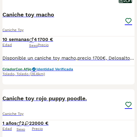
2
1
Caniche toy macho
Caniche Toy
10 semanas
4
1700 €
Edad
Precio
Sexo
Disponible un caniche toy macho,precio 1700€, Delosaltosdevalparaiso somos criadores éticos y familiares en Toledo capital,nuestros caniches viven en casa con nosotros con las mejores comodidades y con mucho cariño, nuestros cachorros se entregan perfectamente sociabilizados y en perfectas condiciones de salud. Los cachorros se entregan: Con chip y cartilla a nombre del comprador, desparasitados y vacunados,con contrato de compra venta con garantías víricas y congenitas,con pedigree LOE (Real sociedad canina de España) y totalmente sociabilizados. Contacto por WhatsApp o llamada al teléfono 647203729 https://www.delosaltosdevalparaiso.com
Criador
Con Afijo
Identidad Verificada
Toledo
,
Toledo
(26.6km)
3
Caniche toy rojo puppy poodle.
Caniche Toy
1 años
2
2
2000 €
Edad
Precio
Sexo