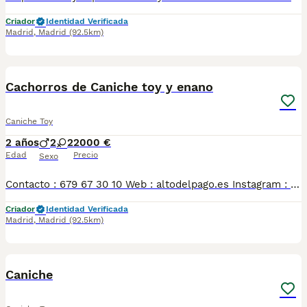
Criador
Identidad Verificada
Madrid
,
Madrid
(92.5km)
4
Cachorros de Caniche toy y enano
Caniche Toy
2 años
2
2
2000 €
Edad
Precio
Sexo
Contacto : 679 67 30 10 Web : altodelpago.es Instagram : @altodelpago Criados en ambiente familiar, en plena naturaleza. Se entregan con toda su documentación y cartilla. Posibilidad de visitarnos cualquier dia del año. Pedimos seriedad y responsabilidad.
Criador
Identidad Verificada
Madrid
,
Madrid
(92.5km)
4
Caniche