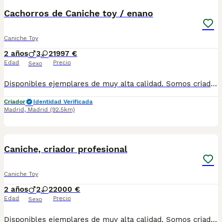
Cachorros de Caniche toy / enano
Caniche Toy
2 años
3
2
1997 €
Edad
Precio
Sexo
Disponibles ejemplares de muy alta calidad. Somos criadores con muchos años de experiencia en la raza, responsables y entregamos nuestros ejemplares con toda su documentación en regla Pedimos seriedad Contacto : 679 67 30 10 Web : altodelpago.es Instagram : @altodelpago
Criador
Identidad Verificada
Madrid
,
Madrid
(92.5km)
5
Caniche, criador profesional
Caniche Toy
2 años
2
2
2000 €
Edad
Precio
Sexo
Disponibles ejemplares de muy alta calidad. Somos criadores con muchos años de experiencia en la raza, responsables y entregamos nuestros ejemplares con toda su documentación en regla Pedimos seriedad Contacto : 679 67 30 10 Web : altodelpago.es Instagram : @altodelpago