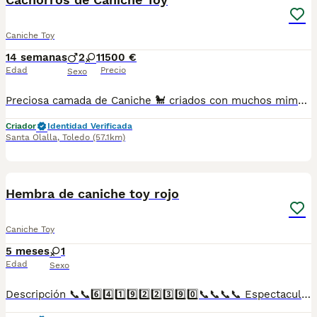
Caniche Toy
14 semanas
2
1
1500 €
Edad
Precio
Sexo
Preciosa camada de Caniche 🐩 criados con muchos mimos y atenciones bajo supervisión de nuestros veterinarios. Se entregan con vacunación correspondiente a su edad desparasitados interna y externamente, chip ...ofrecemos asesoramiento para encontrar tu cachorro ideal. Se entregan a partir de los 2 meses de edad, contrato de compraventa con garantías viricas y congénitas. No dudes en pedir información o cita previa para visitarnos. Precio segun características del cachorro, color género tamaño...etc
Criador
Identidad Verificada
Santa Olalla
,
Toledo
(57.1km)
1
1
Hembra de caniche toy rojo
Caniche Toy
5 meses
1
Edad
Sexo
Descripción 📞📞6️⃣4️⃣1️⃣9️⃣2️⃣2️⃣3️⃣9️⃣0️⃣📞📞📞📞 Espectaculares camadas de perritos de caniche toy nacionales descendientes de las mejores líneas de sangre. Disponibles tanto hembras como machos. Las camadas están bajo supervisión veterinaria desde su nacimiento hasta que son entregadas a su nueva familia. Criados por un equipo de profesionales y mejores personas que, con más de 20 años de experiencia , cuidan a los animales por vocación, aplicando una cría ética y responsable para que cada cachorro se desarrolle con la mejor salud y con un buen temperamento. Todos los cachorritos se entregan con unos dos meses y medio de edad y sus vacunas correspondientes, desparasitados interna y externamente, con certificado de salud, y garantía tanto por enfermedad vírica como congénito genética. Posibilidad de entregar en toda España mediante transporte propio preparado para animales y con chofer privado. Los precios pueden variar según las características y morfología de cada cachorro. Añádenos al whats app o llámanos, y encantados atenderemos todas tus dudas y consultas. Teléfono / Whats app: 641 92 23 90