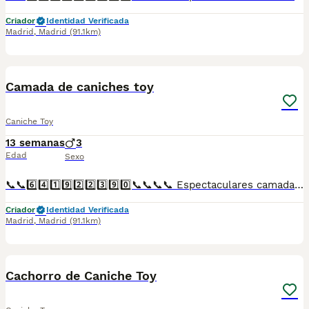
Criador
Identidad Verificada
Madrid
,
Madrid
(91.1km)
8
Camada de caniches toy
Caniche Toy
13 semanas
3
Edad
Sexo
📞📞6️⃣4️⃣1️⃣9️⃣2️⃣2️⃣3️⃣9️⃣0️⃣📞📞📞📞 Espectaculares camadas de perritos de machos y hembras de caniches toy nacionales descendientes de las mejores líneas de sangre. Disponibles tanto hembras como machos. Las camadas están bajo supervisión veterinaria desde su nacimiento hasta que son entregadas a su nueva familia. Criados por un equipo de profesionales y mejores personas que, con más de 20 años de experiencia , cuidan a los animales por vocación, aplicando una cría ética y responsable para que cada cachorro se desarrolle con la mejor salud y con un buen temperamento. Todos los cachorritos se entregan con unos dos meses y medio de edad y sus vacunas correspondientes, desparasitados interna y externamente, con certificado de salud, y garantía tanto por enfermedad vírica como congénito genética. Posibilidad de entregar en toda España mediante transporte propio preparado para animales y con chofer privado. Los precios pueden variar según las características y morfología de cada cachorro. Añádenos al whats app o llámanos, y encantados atenderemos todas tus dudas y consultas. Teléfono / Whats app: 641 92 23 90
Criador
Identidad Verificada
Madrid
,
Madrid
(91.1km)
5
Cachorro de Caniche Toy