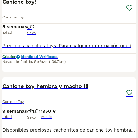
Caniche toy!
Caniche Toy
5 semanas
2
Edad
Sexo
Preciosos caniches toys. Para cualquier información puedes contactar en el 632 109 444. Para entregar a finales de agosto.
Criador
Identidad Verificada
Navas de Riofrío
,
Segovia
(136.7km)
9
1
Caniche toy hembra y macho !!!
Caniche Toy
9 semanas
1
1
1950 €
Edad
Precio
Sexo
Disponibles preciosos cachorritos de caniche toy hembra y macho un verdadero encanto se entregarán primera semana de septiembre con toda la vacunación completa, para que se. Vallan fuertes y sanos con sus nuevas familias estos cachorritos que estás viendo en las fotos ya que son actuales de los cachorros disponibles, para más información no dudes en pedirnos información estaremos encantados de poderte ayudar. Un saludo Hembra 2200