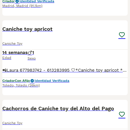
Criador
Identidad Verificada
Madrid
,
Madrid
(91.1km)
1
1
Caniche toy apricot
Caniche Toy
14 semanas
1
Edad
Sexo
📲Laura 677983742 - 613283995 🤍*Caniche toy apricot *🤍 ¿Buscas un nuevo compañero para tu hogar? ❤️ Tenemos preciosos cachorros listos para encontrar una familia responsable. ✅ Vacunados ✅ Desparasitados ✅ Cartilla sanitaria ✅ Garantías incluidas ✅ Máxima atención y cuidado Se hacen envíos a toda España: Andalucía: Almería, Cádiz, Córdoba, Granada, Huelva, Jaén, Málaga, Sevilla.Aragón: Huesca, Teruel, Zaragoza.Asturias: Oviedo.Baleares: Palma.Canarias: Las Palmas de Gran Canaria, Santa Cruz de Tenerife.Cantabria: Santander.Castilla-La Mancha: Albacete, Ciudad Real, Cuenca, Guadalajara, Toledo.Castilla y León: Ávila, Burgos, León, Palencia, Salamanca, Segovia, Soria, Valladolid, Zamora.Cataluña: Barcelona, Gerona (Girona), Lérida (Lleida), Tarragona.Comunidad Valenciana: Alicante, Castellón de la Plana, Valencia.Extremadura: Badajoz, Cáceres.Galicia: La Coruña (A Coruña), Lugo, Orense (Ourense), Pontevedra.La Rioja: Logroño.Madrid: Madrid.Murcia: Murcia.Navarra: Pamplona.País Vasco: Bilbao (Vizcaya), San Sebastián (Guipúzcoa), Vitoria (Álava). 🐾 Cachorros sanos, sociables y criados con mucho cariño. 📲 ¡Pregunta sin compromiso por disponibilidad, fotos y precios por mensaje privado!
Criador
Con Afijo
Identidad Verificada
Toledo
,
Toledo
(26km)
9
Cachorros de Caniche toy del Alto del Pago
Caniche Toy