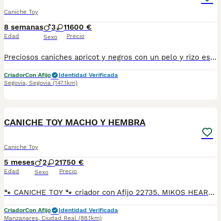
Caniche Toy
8 semanas
3
1
1600 €
Edad
Precio
Sexo
Preciosos caniches apricot y negros con un pelo y rizo especial . Ideales para alérgicos por su crecimiento continuo. Criados en ambientes familiar y responsable. Perritos sociales y alegres. Se pueden ver sin compromiso en nuestro de entrega. Núcleo zoológico propio y más de 15 años de experiencia en cría y selección. Se entregan con: ✔️vacunas acordes a su edad ✔️desparasitados ✔️cartilla de vacunación ✔️pasaporte y chip ✔️garantía sanitaria por escrito ✔️pack de pienso ✔️Transportin para su viaje Escríbenos 650132470/677031944
Criador
Con Afijo
Identidad Verificada
Segovia
,
Segovia
(147.1km)
5
1
CANICHE TOY MACHO Y HEMBRA
Caniche Toy
5 meses
2
2
1750 €
Edad
Precio
Sexo
🐾 CANICHE TOY 🐾 criador con Afijo 22735. MIKOS HEART Caniches Toy hembra y macho criados en ambiente familiar. Muy cariñosos, equilibrados y sociables • Afijo: MIKOS HEART • Núcleo zoológico: Sí • Criada familiar • Tamaño Toy (se pueden ver padres) 🔴 Se entrega con: •Vacunas al día • Desparasitación interna y externa • Cartilla veterinaria ✅Cachorros criados en ambiente familiar. Criador socio de la Real Sociedad Canina de España 🇪🇸 Afijo 22735 y núcleo zoológico en vigor. Ejemplares de gran calidad, de las mejores líneas actuales de la raza. Todo demostrable. Fotos y vídeos reales no adquiridos ni manipulados en redes sociales. Los cachorros se entregan con todo al día. Para más información no dude en ponerse en contacto en número de teléfono.
Criador
Con Afijo
Identidad Verificada
Manzanares
,
Ciudad Real
(88.1km)