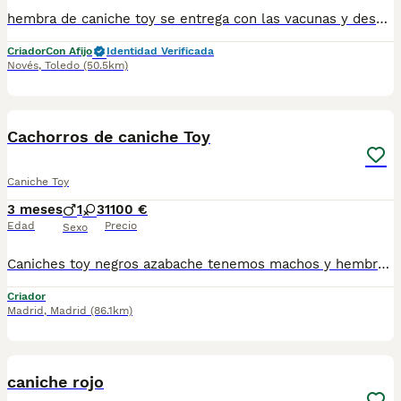
hembra de caniche toy se entrega con las vacunas y desparasitaciones correspondientes a su edad. puede venir a verlo sin compromiso escríbenos a 698979889 y le mandamos la foto actual Le enseñamos a los padres
Criador
Con Afijo
Identidad Verificada
Novés
,
Toledo
(50.5km)
4
Cachorros de caniche Toy
Caniche Toy
3 meses
1
3
1100 €
Edad
Precio
Sexo
Caniches toy negros azabache tenemos machos y hembras ,distintos colores Nuestros cachorros nacen y crecen en un ambiente familiar ,sin jaulas ,con un respeto y exclusiva cria,somos respetuosos con el tiempo de destete ,cada cachorro necesita su tiempo.. Destetamos con un pienso de alta calidad , Cachorros revisados ,desde el nacimiento ,hasta la entrega por un veterinario competente ,buscando siempre el bienestar de nuestros animales.. Sociabilizados y equilibrados tanto padres como cachorros Se entregan con todo el protocolo veterinario legal,y garantías por escrito completas.. Tenemos servicio de entrega personalizado a cualquier punto de España,directo.. El precio puede cambiar tanto en sexo como en características del cachorro. Dejanos tú teléfono y te mandamos toda la información fotos y vídeos ..
Criador
Madrid
,
Madrid
(86.1km)
1
1
caniche rojo