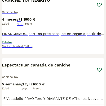
CANICHE TOY NEGRITO
Caniche Toy
4 meses
1
1600 €
Edad
Precio
Sexo
FINANCIAMOS. perritos preciosos, se entregan a partir de 2 meses y medio de edad, con mínimo 2 vacunas y 2 desparasitaciones. Se entregan con garantía vírica y genética. Con el microchip, su cartilla oficial, contrato de compra y factura. Compra responsablemente en un criador especializado, oficial y homologado con núcleo zoológico. Llámanos para más información. Los precios varían en función de la raza, edad, color y línea del cachorros
Criador
Madrid
,
Madrid
(92km)
6
1
Espectacular camada de caniche
Caniche Toy
5 semanas
2
2
1600 €
Edad
Precio
Sexo
📍 Valladolid PRAO Toro Y DIAMANTE DE AThenea Nueva camada disponible de caniches Machos y hembras disponibles Criados en ambiente familiar y socializados desde el primer momento , cuentan con una morfología estupenda, y una gran caracter Se entregan con Dos meses Dos vacunas Cartilla de vacunación Desparasitaciones Revisión veterinaria Garantias por escrito Posibilidad de chip y pasaporte Posibilidad de transporte No te quedes sin una de estas maravillas Información ☎️ reservas 34 635 87 39 14