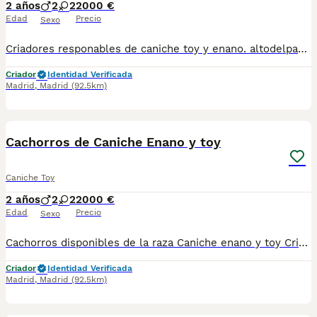
2 años
2
2
2000 €
Edad
Precio
Sexo
Criadores responables de caniche toy y enano. altodelpago.es @altodelpago tlf 679 67 30 10 Contacta con nosotros para obtener una información más detallada y saber disponibilidad de nuestros ejemplares. pedimos seriedad
Criador
Identidad Verificada
Madrid
,
Madrid
(92.5km)
4
Cachorros de Caniche Enano y toy
Caniche Toy
2 años
2
2
2000 €
Edad
Precio
Sexo
Cachorros disponibles de la raza Caniche enano y toy Criadores responsables y profesionales. Exigimos seriedad. Posibilidad de ver a los ejemplares en su lugar de nacimiento junto con sus padres. Se entregan con toda su documentación en regla. tlf 679 67 30 10 preferimos una llamada teléfonica para resolver dudas, pero podeis conocernos en altodelpago.es intagram@altodelpago
Criador
Identidad Verificada
Madrid
,
Madrid
(92.5km)
7