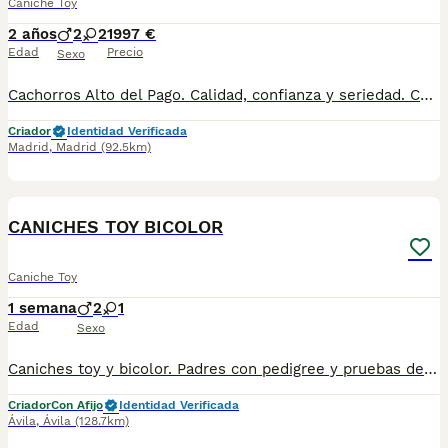
Caniche Toy
2 años
2
2
1997 €
Edad
Precio
Sexo
Cachorros Alto del Pago. Calidad, confianza y seriedad. Contacto : 679 67 30 10 Web : altodelpago.es Instagram : @altodelpago
Criador
Identidad Verificada
Madrid
,
Madrid
(92.5km)
8
CANICHES TOY BICOLOR
Caniche Toy
1 semana
2
1
Edad
Sexo
Caniches toy y bicolor. Padres con pedigree y pruebas de ADN. Perros probados con muy buen caracter y sociables. Cria familiar
Criador
Con Afijo
Identidad Verificada
Ávila
,
Ávila
(128.7km)