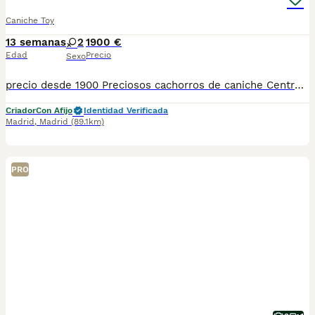
Caniche Toy
13 semanas
2
1900 €
Edad
Precio
Sexo
precio desde 1900 Preciosos cachorros de caniche Centro Canino zazacan es mucho más que un centro de cría , es una familia comprometida con el bienestar animal y la cría responsable, por ello todos nuestros bebés nacen y se crían en nuestras instalaciones , asegurando así un correcto desarrollo y una magnífica socialización, consiguiendo en cada ejemplar un carácter juguetón y extrovertido algo primordial para su adaptación como un miembro más en tu familia . Se entregan con sus correspondientes vacunas a la edad de cada cachorro, desparasitación, microchip implantado y carnet de primo vacunación. Garantía congénita y vírica por contrato. Nuestros cachorros son nacionales y criados en ambiente familiar. Nos avala la seriedad y profesionalidad. Estamos muy comprometidos con el bienestar animal, por ello cada cachorro recibe cuidados personalizados y supervisión constante, asegurando su bienestar y felicidad desde el primer día. Hacemos envíos a toda España con empresa de transporte privado, proporcionando un viaje confortable y ofreciendo las atenciones necesarias a nuestros bebés . Se puede ver sin compromiso con cita previa. Si quieres más información no dudes en contactar con nosotros Mostrar número de teléfono 622220217
Criador
Con Afijo
Identidad Verificada
Madrid
,
Madrid
(89.1km)
PRO