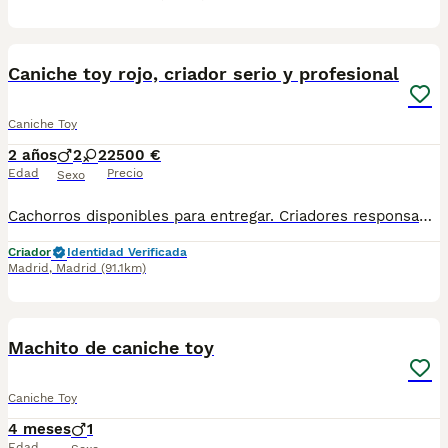
7
Caniche toy rojo, criador serio y profesional
Caniche Toy
2 años
2
2
2500 €
Edad
Precio
Sexo
Cachorros disponibles para entregar. Criadores responsables y profesionales. Desconfía de precios económicos , compraventas y demás . En nuestro criadero puedes ver a los ejemplares con sus padres y conocer dónde y cómo los criamos. Es muy importante . WEB altodelpago.es Tlf 679 67 30 10
Criador
Identidad Verificada
Madrid
,
Madrid
(91.1km)
1
1
Machito de caniche toy
Caniche Toy
4 meses
1
Edad