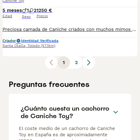
Caniche Toy
5 meses
1
2
1250 €
Edad
Precio
Sexo
Preciosa camada de Caniche criados con muchos mimos y atenciones bajo supervisión de nuestros veterinarios. Disponemos de varios tamaños y colores,se entregan a partir d los 2 meses de edad, desparasitados interna y externamente, vacunación al día, contrato de compraventa con garantías viricas y congénitas. No dudes en venir a visitarnos previa cita, estaremos encantados de atenderte y ayudarte a elegir tú cachorro ideal,.también para más información fotos y vídeos actuales de nuestros cachorros en nuestro tlfno de contacto 662479850 Julio (Don Cachorro) Precio según características del cachorro desde 1250 €, IVA incluido.
Criador
Identidad Verificada
Santa Olalla
,
Toledo
(57.1km)
1
2
Preguntas frecuentes
¿Cuánto cuesta un cachorro
de Caniche Toy?
El coste medio de un cachorro de Caniche
Toy en España es de aproximadamente