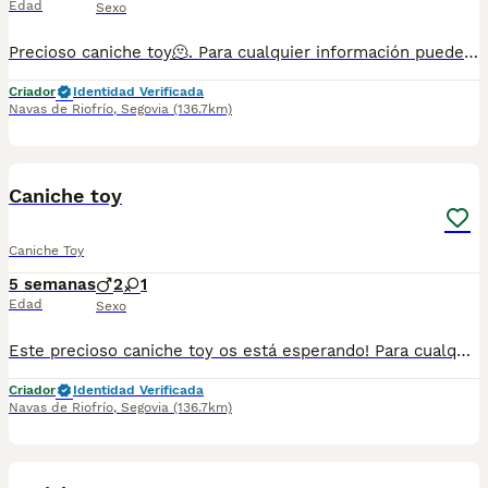
Edad
Sexo
Precioso caniche toy🫠. Para cualquier información puedes contactar en el teléfono 632 109 444. Entrega disponible para finales de agosto.
Criador
Identidad Verificada
Navas de Riofrío
,
Segovia
(136.7km)
1
1
Caniche toy
Caniche Toy
5 semanas
2
1
Edad
Sexo
Este precioso caniche toy os está esperando! Para cualquier información pueden contactar en el 632 109 444.
Criador
Identidad Verificada
Navas de Riofrío
,
Segovia
(136.7km)
1
1