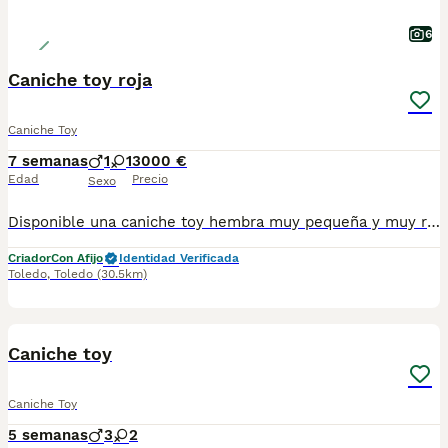
6
Caniche toy roja
Caniche Toy
7 semanas
1
1
3000 €
Edad
Precio
Sexo
Disponible una caniche toy hembra muy pequeña y muy roja,madre 24cm a la cruz y 1,800kg y padre de 25cm a la cruz y 2,5kg una perrita con un pelo y color espectacular,precio 3000€. Delosaltosdevalparaiso somos criadores éticos y familiares en Toledo capital,nuestros caniches viven en casa con nosotros con las mejores comodidades y con mucho cariño, nuestros cachorros se entregan perfectamente sociabilizados y en perfectas condiciones de salud. Los cachorros se entregan: Con chip y cartilla a nombre del comprador, desparasitados y vacunados,con contrato de compra venta con garantías víricas y congenitas,con pedigree LOE (Real sociedad canina de España) y totalmente sociabilizados. Contacto por WhatsApp o llamada al teléfono 647 203 729 https://www.delosaltosdevalparaiso.com
Criador
Con Afijo
Identidad Verificada
Toledo
,
Toledo
(30.5km)
1
1
Caniche toy
Caniche Toy
5 semanas
3
2