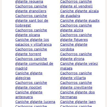
gigante requena
cachorros caniche
cachorros caniche
gigante el vendrell
gigante granollers
caniche gigante alcala
cachorros caniche
de guadaira
gigante sant boi de
caniche gigante guadix
llobregat
cachorros caniche
cachorros caniche
gigante alzira
gigante picana
cachorros caniche
caniche gigante los
gigante figueres
palacios y villafranca
caniche gigante
cachorros caniche
cordoba
gigante torrent
cachorros caniche
cachorros caniche
gigante girona
gigante comunidad de
caniche gigante velez
madrid
malaga
caniche gigante
cachorros caniche
algeciras
gigante villarta
cachorros caniche
cachorros caniche
gigante ripollet
gigante crevillente
caniche gigante
caniche gigante dos
antequera
hermanas
caniche gigante lucena
caniche gigante jaen
cachorros caniche
cachorros caniche