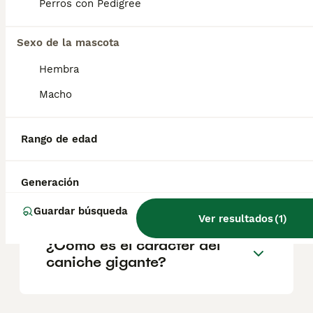
Perros con Pedigree
salud y el bienestar de los animales.
Informarse bien y comparar opciones antes
de comprometerse siempre es la mejor
Sexo de la mascota
decisión.
Hembra
Macho
¿Cuáles son los 3 tamaños
de caniche?
Rango de edad
¿Cuánto cuesta un caniche
Generación
grande?
Guardar búsqueda
Ver resultados
(
1
)
¿Cómo es el carácter del
caniche gigante?