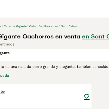
s
Caniche Gigante
Cataluña
Barcelona
Sant Celoni
igante Cachorros en venta
en Sant 
ontrados
igante
nte es una raza de perro grande y elegante, también conocido
rro es famoso por su pelaje rizado y su inteligencia superior.
queda
terísticas de la raza, siendo un excelente compañero tanto para
10
able, leal y fácil de entrenar, lo que lo convierte en una exc
 equilibrado y una presencia imponente.
nte