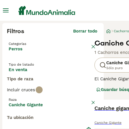
Filtros
Borrar todo
Cachorro
Caniche G
Categorías
Perros
1 Cachorros enc
Caniche G
Tipo de listado
Sólo puro
En venta
Tipo de raza
El Caniche Giga
Francia, este pe
Guardar bús
Incluir cruces
y agilidad carac
carácter es amig
Raza
un temperamento
Caniche Gigante
Caniche giga
Tu ubicación
Caniche Gigante