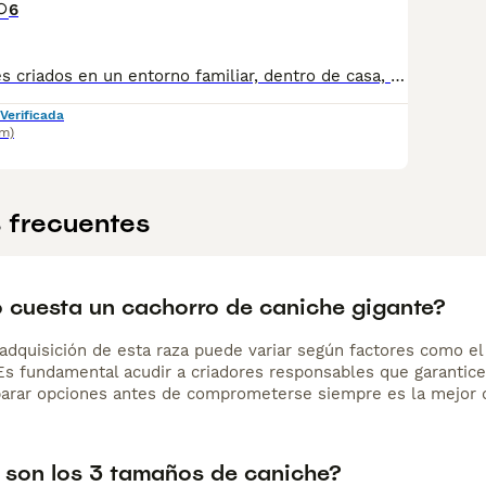
6
Caniches gigantes criados en un entorno familiar, dentro de casa, donde forman parte de nuestra vida diaria desde el primer momento. Padre Balakai de Okarina's : Campeón de España y Europa, con una morfología excepcional, carácter equilibrado y excelente genética. Los padres estan testados de enfermedades genéticas. Mas información WhatsApp 666093255
Verificada
km)
 frecuentes
 cuesta un cachorro de caniche gigante?
adquisición de esta raza puede variar según factores como el p
 Es fundamental acudir a criadores responsables que garantice
arar opciones antes de comprometerse siempre es la mejor d
 son los 3 tamaños de caniche?