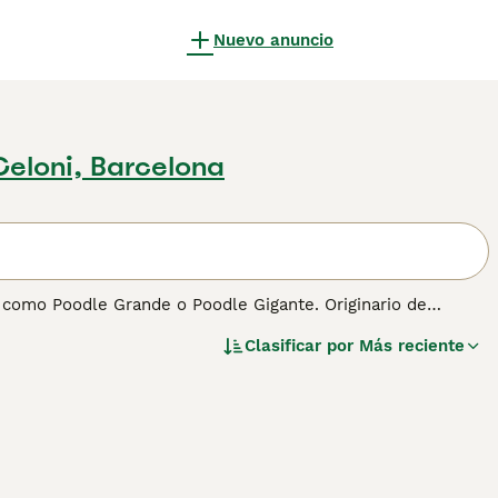
Nuevo anuncio
Celoni, Barcelona
 como Poodle Grande o Poodle Gigante. Originario de
 A pesar de su tamaño, el Caniche Gigante mantiene la gracia
Clasificar por
Más reciente
 actividades al aire libre como para la vida en el hogar. Su
elente opción para familias activas que buscan un perro con