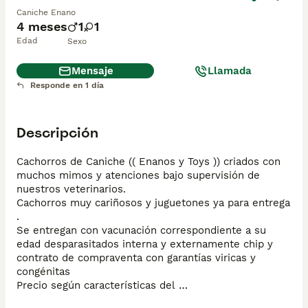
Caniche Enano
4 meses
1
1
Edad
Sexo
Mensaje
Llamada
Responde en 1 día
Descripción
Cachorros de Caniche (( Enanos y Toys )) criados con 
muchos mimos y atenciones bajo supervisión de 
nuestros veterinarios.

Cachorros muy cariñosos y juguetones ya para entrega 
.

Se entregan con vacunación correspondiente a su 
edad desparasitados interna y externamente chip y 
contrato de compraventa con garantías viricas y 
congénitas 

Precio según características del 
cachorro,tamaño,color,género...etc