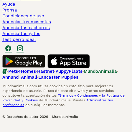
Ayuda
Prensa
Condiciones de uso
Anunciar tus mascotas
Anuncia tus cachorros
Anuncia tus gatos
Test perro ideal
Pets4Homes
Hastnet
PuppyPlaats
MundoAnimalia
Annunci Animali
Lancaster Puppies
MundoAnimalia.com utiliza cookies en este sitio para mejorar tu
experiencia de usuario. El uso de este sitio web y otros servicios
constituye la aceptación de los
Términos y Condiciones
y
la Política de
Privacidad y Cookies
de MundoAnimalia. Puedes
Administrar tus
preferencias
en cualquier momento.
© Derechos de autor
2026
-
Mundoanimalia