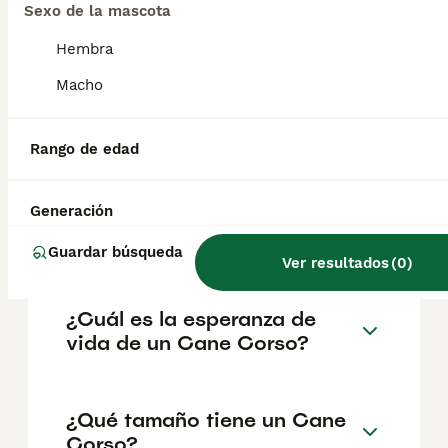
según factores como el pedigrí, la
Sexo de la mascota
reputación del criador y la ubicación.
Hembra
Macho
¿Cómo es el carácter de
Cane Corso?
Rango de edad
¿Cuáles son las ventajas y
Generación
desventajas de la raza Cane
Corso?
Guardar búsqueda
Ver resultados
(
0
)
¿Cuál es la esperanza de
vida de un Cane Corso?
¿Qué tamaño tiene un Cane
Corso?