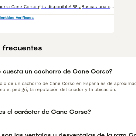
🩶 ¡Preciosa cachorra Cane Corso gris disponible! 🩶 ¿Buscas una compañera fiel, elegante y con un excelente pedigrí? ¡Esta preciosa cachorra de Cane Corso está esperando encontrar una familia que la quiera para toda la vida! ✨ Carácter: alegre, activa, muy cariñosa y con un gran equilibrio. Perfecta tanto para la familia como para quienes buscan un ejemplar de gran calidad. 🐾 La cachorra está completamente lista para ir a su nuevo hogar y se entrega con toda la documentación al día: ✅ Pedigrí ✅ LOE ✅ Microchip ✅ Pasaporte veterinario europeo ✅ Vacunas correspondientes a su edad ✅ Desparasitaciones al día ✅ Certificado veterinario de buena salud Criada con dedicación, socialización y mucho cariño para garantizar un desarrollo sano y equilibrado. 📍 Nos encontramos en Alicante. 📲 Para más información, fotos o vídeos, escríbenos por WhatsApp: 34 607 26 87 12 ¡No pierdas la oportunidad de llevarte a casa una espectacular Cane Corso gris de excelente calidad!
dentidad Verificada
 frecuentes
 cuesta un cachorro de Cane Corso?
dio de un cachorro de Cane Corso en España es de aproxima
o el pedigrí, la reputación del criador y la ubicación.
s el carácter de Cane Corso?
 son las ventajas y desventajas de la raza 