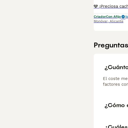
Criador
Con Afijo
I
Monóvar
,
Alicante
Preguntas
¿Cuánto
El coste me
factores com
¿Cómo e
¿Cuáles