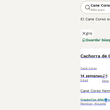
Cane Cors
Sólo puro
El Cane Corso es
la vigilancia, 
Italia natal gra
gris
impresionantes 
deberá inscribir
Guardar bús
Lee nuestra
pág
Cachorra de 
Cane Corso
14 semanas
1
Edad
Sexo
Criador
Con Afijo
I
Monóvar
,
Alicante