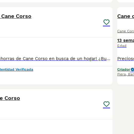
4
 Cane Corso
Cane 
Cane Cor
13 sem
Edad
🐾 ¡Preciosas cachorras de Cane Corso en busca de un hogar! ¿Buscas una compañera fiel, inteligente y con un carácter excepcional? Tenemos disponibles 2 preciosas hembras de Cane Corso: 🖤 1 de color negro 🩶 1 de color gris Las cachorras se entregan con toda la documentación en regla: ✔️ LOE ✔️ Pedigrí ✔️ Microchip ✔️ Pasaporte veterinario europeo ✔️ Vacunas al día según su edad ✔️ Desparasitaciones realizadas según su edad ✔️ Certificado veterinario de buena salud Criadas con dedicación, socializadas y listas para formar parte de una familia responsable. 📍 Estamos en Monóvar (Alicante). 📲 WhatsApp: 34 607 268 712 Si deseas más información, fotos o vídeos, no dudes en contactar. ¡Solo buscamos los mejores hogares para ellas!
dentidad Verificada
Criador
Piera
,
Bar
6
e Corso