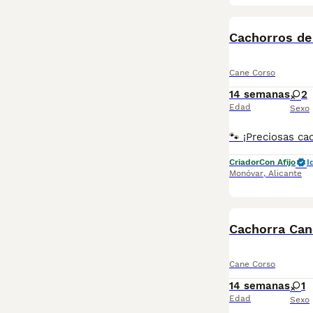
Cachorros de
Cane Corso
14 semanas
2
Edad
Sexo
Criador
Con Afijo
I
Monóvar
,
Alicante
Cachorra Can
Cane Corso
14 semanas
1
Edad
Sexo