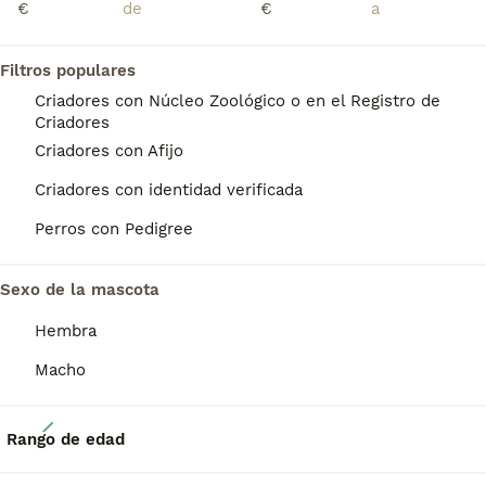
€
€
Edad
Precio
Sexo
Espectacular camada de alta calidad. Cortos y anchos. Machos disponibles Somos Criadores Se entrega con pasaporte, vacunación y desparasitación al día, microchip y contrato de compraventa y garantía 613 633 421 Torresmurcia.com
Filtros populares
Criador
Identidad Verificada
Criadores con Núcleo Zoológico o en el Registro de
Las Torres de Cotillas
,
Murcia
(17.5km)
Criadores
Criadores con Afijo
TODOS LOS ANUNCIOS
PRO
Criadores con identidad verificada
Perros con Pedigree
Sexo de la mascota
Hembra
Macho
2
Rango de edad
Bulldog frances