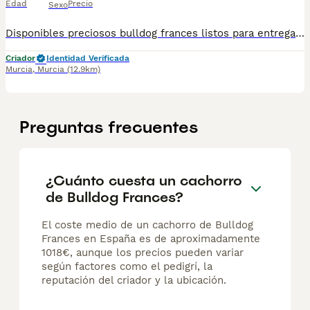
Edad
Precio
Sexo
Disponibles preciosos bulldog frances listos para entregar, se entregan vacunados con su vacuna correspondiente a su edad desparasitados y revisados por el veterinario con su cartilla sanitaria, garantía vírica, contrato de compraventa, precios segun color ,morfología y sexo,wassa para informacion 667536240
Criador
Identidad Verificada
Murcia
,
Murcia
(12.9km)
Preguntas frecuentes
¿Cuánto cuesta un cachorro
de Bulldog Frances?
El coste medio de un cachorro de Bulldog
Frances en España es de aproximadamente
1018€, aunque los precios pueden variar
según factores como el pedigrí, la
reputación del criador y la ubicación.