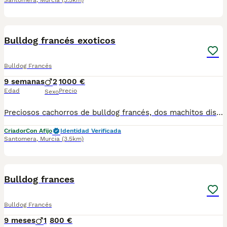
Santomera
,
Murcia
(3.5km)
4
Bulldog francés exoticos
Bulldog Francés
9 semanas
2
1000 €
Edad
Precio
Sexo
Preciosos cachorros de bulldog francés, dos machitos disponibles para entregar a primeros de agosto. Mas información por privado Precio desde 1000e
Criador
Con Afijo
Identidad Verificada
Santomera
,
Murcia
(3.5km)
1
Bulldog frances
Bulldog Francés
9 meses
1
800 €