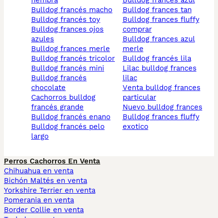
hembra
bulldog francés azul
bulldog francés macho
bulldog frances tan
bulldog francés toy
bulldog frances fluffy
bulldog frances ojos
comprar
azules
bulldog frances azul
bulldog frances merle
merle
bulldog francés tricolor
bulldog francés lila
bulldog francés mini
lilac bulldog frances
bulldog francés
lilac
chocolate
venta bulldog frances
cachorros bulldog
particular
francés grande
nuevo bulldog frances
bulldog francés enano
bulldog frances fluffy
bulldog francés pelo
exotico
largo
Perros Cachorros En Venta
Chihuahua en venta
Bichón Maltés en venta
Yorkshire Terrier en venta
Pomerania en venta
Border Collie en venta