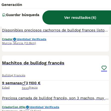
Generación
Bulldog Francés
Guardar búsqueda
6 meses
1
1
800 €
Ver resultados
(
6
)
Edad
Precio
Sexo
Disponibles preciosos cachorros de bulldog frances listos para entregar criados en ambiente familiar se entregan con sus vacunas correspondientes a su edad desparasitados y revisados por el veterinario con su cartilla ,precio según tonalidades y sexo
Criador
Identidad Verificada
Murcia
,
Murcia
(12.9km)
6
Machitos de bulldog francés
Bulldog Francés
9 semanas
3
1100 €
Edad
Precio
Sexo
Preciosa camada de bulldog francés, son 3 machos, muy chatos y cabezones, patita corta, criados en familia, perfectamente sociabilizados. Se pueden ver sin compromiso. Precios desde 1100e
Criador
Con Afijo
Identidad Verificada