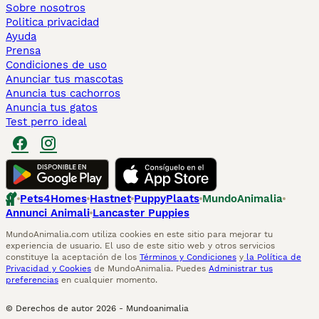
Sobre nosotros
Politica privacidad
Ayuda
Prensa
Condiciones de uso
Anunciar tus mascotas
Anuncia tus cachorros
Anuncia tus gatos
Test perro ideal
Pets4Homes
Hastnet
PuppyPlaats
MundoAnimalia
Annunci Animali
Lancaster Puppies
MundoAnimalia.com utiliza cookies en este sitio para mejorar tu
experiencia de usuario. El uso de este sitio web y otros servicios
constituye la aceptación de los
Términos y Condiciones
y
la Política de
Privacidad y Cookies
de MundoAnimalia. Puedes
Administrar tus
preferencias
en cualquier momento.
© Derechos de autor
2026
-
Mundoanimalia