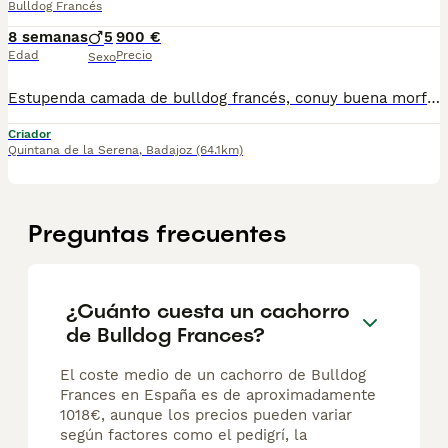
Bulldog Francés
8 semanas
5
900 €
Edad
Precio
Sexo
Estupenda camada de bulldog francés, conuy buena morfología chatos, bajitos y compactos, costa de 5 machitos criados en ambiente familiar de padres sin ningún tipo de problemas de alergia ni de respiración.
Criador
Quintana de la Serena
,
Badajoz
(64.1km)
Preguntas frecuentes
¿Cuánto cuesta un cachorro
de Bulldog Frances?
El coste medio de un cachorro de Bulldog
Frances en España es de aproximadamente
1018€, aunque los precios pueden variar
según factores como el pedigrí, la