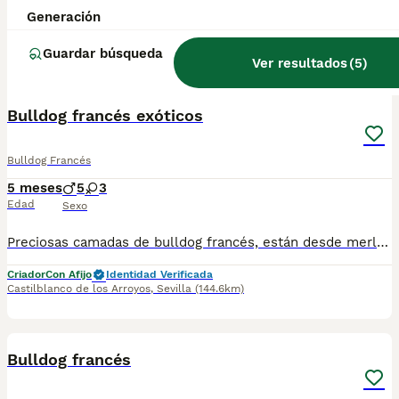
Generación
Criador
Badajoz
,
Badajoz
(52.8km)
Guardar búsqueda
Ver resultados
(
5
)
8
Bulldog francés exóticos
Bulldog Francés
5 meses
5
3
Edad
Sexo
Preciosas camadas de bulldog francés, están desde merles chocolates, hasta isabellas And tan. Se entregan con su vacuna correspondiente y cartilla veterinaria. Para más información preguntar por WhatsApp, el precio varía según sexo y color del cachorro
Criador
Con Afijo
Identidad Verificada
Castilblanco de los Arroyos
,
Sevilla
(144.6km)
1
Bulldog francés