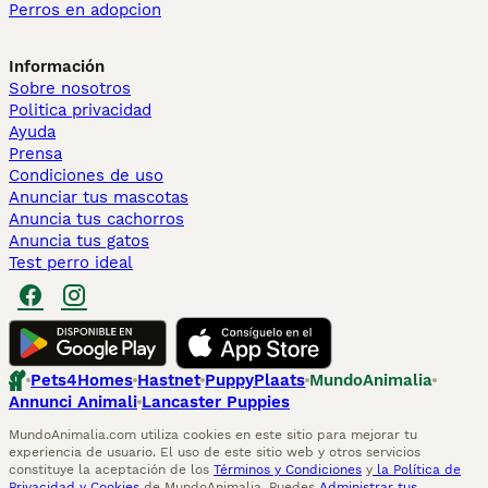
Perros en adopcion
Información
Sobre nosotros
Politica privacidad
Ayuda
Prensa
Condiciones de uso
Anunciar tus mascotas
Anuncia tus cachorros
Anuncia tus gatos
Test perro ideal
Pets4Homes
Hastnet
PuppyPlaats
MundoAnimalia
Annunci Animali
Lancaster Puppies
MundoAnimalia.com utiliza cookies en este sitio para mejorar tu
experiencia de usuario. El uso de este sitio web y otros servicios
constituye la aceptación de los
Términos y Condiciones
y
la Política de
Privacidad y Cookies
de MundoAnimalia. Puedes
Administrar tus