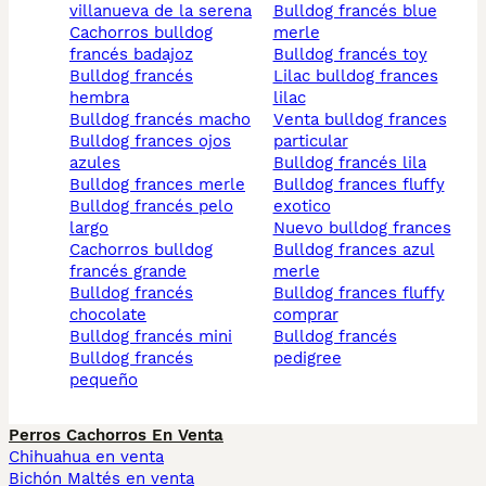
villanueva de la serena
bulldog francés blue
cachorros bulldog
merle
francés badajoz
bulldog francés toy
bulldog francés
lilac bulldog frances
hembra
lilac
bulldog francés macho
venta bulldog frances
bulldog frances ojos
particular
azules
bulldog francés lila
bulldog frances merle
bulldog frances fluffy
bulldog francés pelo
exotico
largo
nuevo bulldog frances
cachorros bulldog
bulldog frances azul
francés grande
merle
bulldog francés
bulldog frances fluffy
chocolate
comprar
bulldog francés mini
bulldog francés
bulldog francés
pedigree
pequeño
Perros Cachorros En Venta
Chihuahua en venta
Bichón Maltés en venta