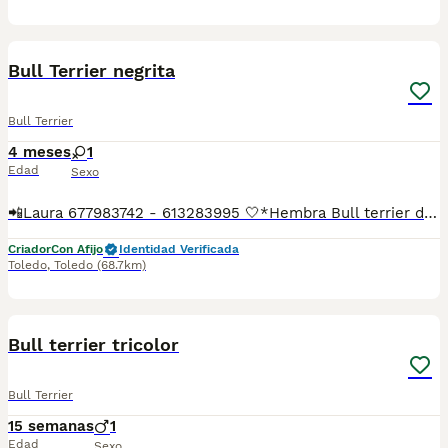
2
1
Bull Terrier negrita
Bull Terrier
4 meses
1
Edad
Sexo
📲Laura 677983742 - 613283995 🤍*Hembra Bull terrier de color negra con corbata , la perrita es la de las fotos*🤍 ¿Buscas un nuevo compañero para tu hogar? ❤️ Tenemos preciosos cachorros listos para encontrar una familia responsable. ✅ Vacunados ✅ Desparasitados ✅ Cartilla sanitaria ✅ Garantías incluidas ✅ Máxima atención y cuidado Se hacen envíos a toda España: Andalucía: Almería, Cádiz, Córdoba, Granada, Huelva, Jaén, Málaga, Sevilla.Aragón: Huesca, Teruel, Zaragoza.Asturias: Oviedo.Baleares: Palma.Canarias: Las Palmas de Gran Canaria, Santa Cruz de Tenerife.Cantabria: Santander.Castilla-La Mancha: Albacete, Ciudad Real, Cuenca, Guadalajara, Toledo.Castilla y León: Ávila, Burgos, León, Palencia, Salamanca, Segovia, Soria, Valladolid, Zamora.Cataluña: Barcelona, Gerona (Girona), Lérida (Lleida), Tarragona.Comunidad Valenciana: Alicante, Castellón de la Plana, Valencia.Extremadura: Badajoz, Cáceres.Galicia: La Coruña (A Coruña), Lugo, Orense (Ourense), Pontevedra.La Rioja: Logroño.Madrid: Madrid.Murcia: Murcia.Navarra: Pamplona.País Vasco: Bilbao (Vizcaya), San Sebastián (Guipúzcoa), Vitoria (Álava). 🐾 Cachorros sanos, sociables y criados con mucho cariño. 📲 ¡Pregunta sin compromiso por disponibilidad, fotos y precios por mensaje privado!
Criador
Con Afijo
Identidad Verificada
Toledo
,
Toledo
(68.7km)
5
2
Bull terrier tricolor
Bull Terrier
15 semanas
1
Edad
Sexo