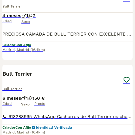
Bull Terrier
4 meses
1
2
Edad
Sexo
PRECIOSA CAMADA DE BULL TERRIER CON EXCELENTE GENETICA, CRIADOS EN AMBIENTE FAMILIAR Y CON AÑOS DE EXPERIENCIA EN LA RAZA, NUESTRO HISTORIAL NOS AVALA... SE ENTREGAN VACUNADOS, DESPARASITADOS, CON CARTILLA VETERINARIA, PRE-REGISTRO LOE, ... NO DUDE EN CONSULTARNOS, ESTAREMOS ENCANTADOS DE ATENDERLES..
Criador
Con Afijo
Madrid
,
Madrid
(16.4km)
6
1
Bull Terrier
Bull Terrier
6 meses
1
1
50 €
Edad
Precio
Sexo
📞 613283995 WhatsApp Cachorros de Bull Terrier machos y hembras preciosos llámanos te informamos Entregamos nuestros pequeños cachorritos con todas las garantías y cuidados necesarios , disponemos de núcleo zoológico para crianza y venta de nuestros cachorros . ✅Desparasitaciones y vacunas correspondientes a su edad . ✅Cartilla de vacunación . ✅Revisiones veterinarias . ✅Garantías víricas de 15 días . ✅Garantías genéticas de un año . Seriedad , confianza y bienestar animal son nuestra prioridad . También ofrecemos transporte propio para nuestros pequeños cachorros a toda la península , el pago lo podéis hacer contra reembolso . (con coste adicional) . Mandamos a toda España . Disponemos de varias razas Si no esta la raza que queréis llámanos , intentaremos encontrártela , trabajamos con los mejores criadores de España .
Criador
Con Afijo
Identidad Verificada
Madrid
,
Madrid
(16.4km)