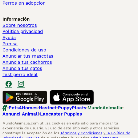
Perros en adopcion
Información
Sobre nosotros
Politica privacidad
Ayuda
Prensa
Condiciones de uso
Anunciar tus mascotas
Anuncia tus cachorros
Anuncia tus gatos
Test perro ideal
Pets4Homes
Hastnet
PuppyPlaats
MundoAnimalia
Annunci Animali
Lancaster Puppies
MundoAnimalia.com utiliza cookies en este sitio para mejorar tu
experiencia de usuario. El uso de este sitio web y otros servicios
constituye la aceptación de los
Términos y Condiciones
y
la Política de