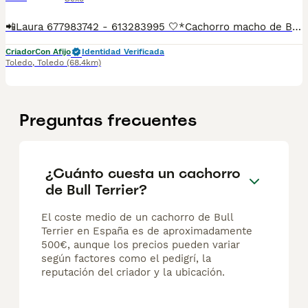
📲Laura 677983742 - 613283995 🤍*Cachorro macho de Bull terrier tricolor *🤍 ¿Buscas un nuevo compañero para tu hogar? ❤️ Tenemos preciosos cachorros listos para encontrar una familia responsable. ✅ Vacunados ✅ Desparasitados ✅ Cartilla sanitaria ✅ Garantías incluidas ✅ Máxima atención y cuidado Se hacen envíos a toda España: Andalucía: Almería, Cádiz, Córdoba, Granada, Huelva, Jaén, Málaga, Sevilla.Aragón: Huesca, Teruel, Zaragoza.Asturias: Oviedo.Baleares: Palma.Canarias: Las Palmas de Gran Canaria, Santa Cruz de Tenerife.Cantabria: Santander.Castilla-La Mancha: Albacete, Ciudad Real, Cuenca, Guadalajara, Toledo.Castilla y León: Ávila, Burgos, León, Palencia, Salamanca, Segovia, Soria, Valladolid, Zamora.Cataluña: Barcelona, Gerona (Girona), Lérida (Lleida), Tarragona.Comunidad Valenciana: Alicante, Castellón de la Plana, Valencia.Extremadura: Badajoz, Cáceres.Galicia: La Coruña (A Coruña), Lugo, Orense (Ourense), Pontevedra.La Rioja: Logroño.Madrid: Madrid.Murcia: Murcia.Navarra: Pamplona.País Vasco: Bilbao (Vizcaya), San Sebastián (Guipúzcoa), Vitoria (Álava). 🐾 Cachorros sanos, sociables y criados con mucho cariño. 📲 ¡Pregunta sin compromiso por disponibilidad, fotos y precios por mensaje privado!
Criador
Con Afijo
Identidad Verificada
Toledo
,
Toledo
(68.4km)
Preguntas frecuentes
¿Cuánto cuesta un cachorro
de Bull Terrier?
El coste medio de un cachorro de Bull
Terrier en España es de aproximadamente
500€, aunque los precios pueden variar
según factores como el pedigrí, la
reputación del criador y la ubicación.