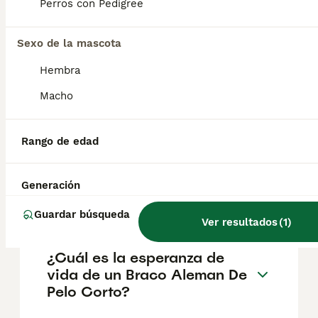
pueden variar según factores como el
Perros con Pedigree
pedigrí, la reputación del criador y la
ubicación.
Sexo de la mascota
Hembra
¿Cómo es el carácter de
Braco Aleman De Pelo
Macho
Corto?
Rango de edad
¿Cuáles son las ventajas y
desventajas de la raza Braco
Generación
Aleman De Pelo Corto?
Guardar búsqueda
Ver resultados
(
1
)
¿Cuál es la esperanza de
vida de un Braco Aleman De
Pelo Corto?