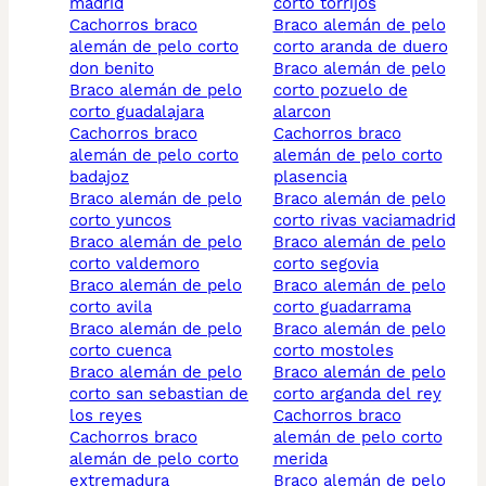
madrid
corto torrijos
cachorros braco
braco alemán de pelo
alemán de pelo corto
corto aranda de duero
don benito
braco alemán de pelo
braco alemán de pelo
corto pozuelo de
corto guadalajara
alarcon
cachorros braco
cachorros braco
alemán de pelo corto
alemán de pelo corto
badajoz
plasencia
braco alemán de pelo
braco alemán de pelo
corto yuncos
corto rivas vaciamadrid
braco alemán de pelo
braco alemán de pelo
corto valdemoro
corto segovia
braco alemán de pelo
braco alemán de pelo
corto avila
corto guadarrama
braco alemán de pelo
braco alemán de pelo
corto cuenca
corto mostoles
braco alemán de pelo
braco alemán de pelo
corto san sebastian de
corto arganda del rey
los reyes
cachorros braco
cachorros braco
alemán de pelo corto
alemán de pelo corto
merida
extremadura
braco alemán de pelo