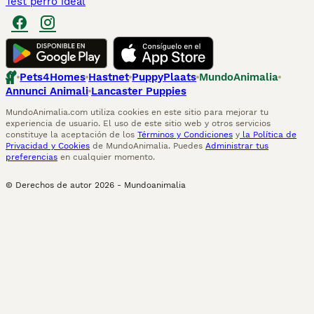
Test perro ideal
Pets4Homes
Hastnet
PuppyPlaats
MundoAnimalia
Annunci Animali
Lancaster Puppies
MundoAnimalia.com utiliza cookies en este sitio para mejorar tu
experiencia de usuario. El uso de este sitio web y otros servicios
constituye la aceptación de los
Términos y Condiciones
y
la Política de
Privacidad y Cookies
de MundoAnimalia. Puedes
Administrar tus
preferencias
en cualquier momento.
© Derechos de autor
2026
-
Mundoanimalia