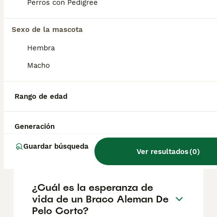
aproximadamente 386€, aunque los precios
Perros con Pedigree
pueden variar según factores como el
pedigrí, la reputación del criador y la
Sexo de la mascota
ubicación.
Hembra
¿Cómo es el carácter de
Macho
Braco Aleman De Pelo
Corto?
Rango de edad
¿Cuáles son las ventajas y
Generación
desventajas de la raza Braco
Guardar búsqueda
Aleman De Pelo Corto?
Ver resultados
(
0
)
¿Cuál es la esperanza de
vida de un Braco Aleman De
Pelo Corto?