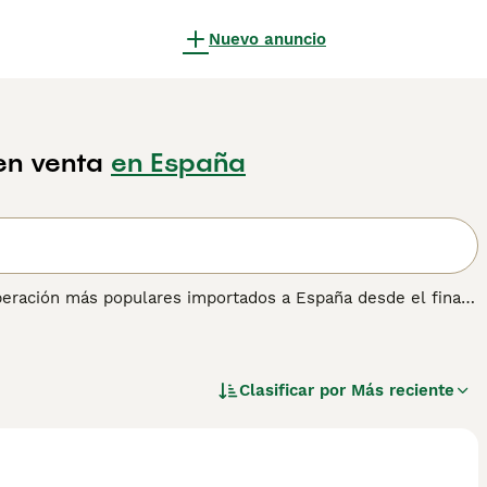
Nuevo anuncio
en venta
en España
peración más populares importados a España desde el final
ue también han ganado una sólida reputación a lo largo de
atléticos con una apariencia noble y elegante que,
en la pista de exhibición.
Clasificar por
Más reciente
ra obtener información sobre esta raza de perro.