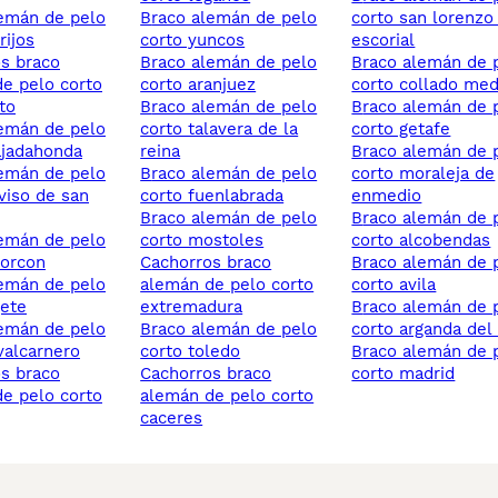
braco alemán de pelo
corto san lorenzo
rijos
corto yuncos
escorial
braco alemán de pelo
braco alemán de pelo
e pelo corto
corto aranjuez
corto collado me
to
braco alemán de pelo
braco alemán de pelo
corto talavera de la
corto getafe
ajadahonda
reina
braco alemán de pelo
braco alemán de pelo
corto moraleja de
 viso de san
corto fuenlabrada
enmedio
braco alemán de pelo
braco alemán de pelo
corto mostoles
corto alcobendas
corcon
cachorros braco
braco alemán de pelo
alemán de pelo corto
corto avila
gete
extremadura
braco alemán de pelo
braco alemán de pelo
corto arganda del
valcarnero
corto toledo
braco alemán de pelo
cachorros braco
corto madrid
e pelo corto
alemán de pelo corto
caceres