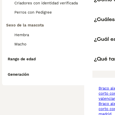
Criadores con identidad verificada
Perros con Pedigree
¿Cuáles
Sexo de la mascota
Hembra
¿Cuál e
Macho
¿Qué ta
Rango de edad
Generación
braco alemán de pelo
corto c
valencia
braco alemán de pelo
corto c
madrid