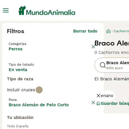
Filtros
Borrar todo
Cachorro
Braco Ale
Categorías
Perros
0 Cachorros enc
Braco Ale
Tipo de listado
Sólo puro
En venta
Tipo de raza
El Braco Alemán
de la Segunda Gu
Incluir cruces
los años como b
enano
combinados con 
Raza
Guardar bús
Braco Alemán de Pelo Corto
Lee nuestra
pág
Tu ubicación
Toda España