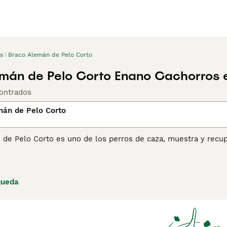
s
Braco Alemán de Pelo Corto
mán de Pelo Corto Enano Cachorros 
ontrados
mán de Pelo Corto
 de Pelo Corto es uno de los perros de caza, muestra y recu
erra Mundial. Son perros atractivos, atléticos y dedicados q
uenos perros de compañía y de familia. Son perros grandes y 
su naturaleza ecuánime, tienen éxito tanto en el campo como 
queda
ina de consejos de compra de Braco Alemán de Pelo Corto
pa