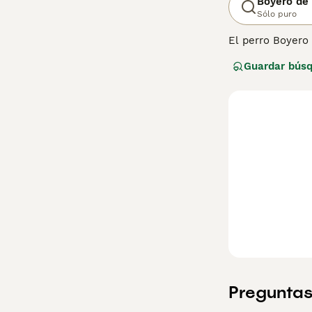
Boyero de 
Sólo puro
El perro Boyero 
fuerte carácter,
Guardar bús
han convertido r
mundo.
Lee nuestra
pág
Preguntas