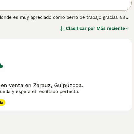
 donde es muy apreciado como perro de trabajo gracias a su
s de tiempo. A lo largo de los años, estos hermosos perros se
Clasificar por
Más reciente
stralia, sino también aquí en España y en otras partes del
r información sobre esta raza de perro.
 en venta en Zarauz, Guipúzcoa.
eda y espera el resultado perfecto:
da