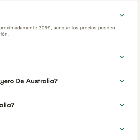
?
 aproximadamente 305€, aunque los precios pueden
ión.
oyero De Australia?
alia?