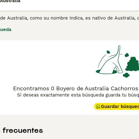
Australia
de Australia, como su nombre indica, es nativo de Australia,
 resistencia y capacidad para trabajar durante largos período
queda
ápidamente en una opción popular para un hogar no solo en Au
ina de consejos de compra de Boyero de Australia
para obtene
Encontramos 0 Boyero de Australia Cachorros
Si deseas exactamente esta búsqueda guarda tu búsqu
Guardar búsque
 frecuentes