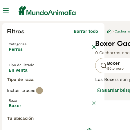
Filtros
Borrar todo
Cachorro
Boxer Cac
Categorías
Perros
0 Cachorros enc
Boxer
Tipo de listado
Sólo puro
En venta
Tipo de raza
Los Boxers son 
mundo de los per
Guardar bús
Incluir cruces
extremadamente l
que una vez que 
Raza
Boxer
Tu ubicación
Lee nuestra
pág