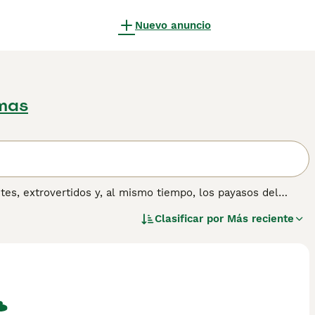
Nuevo anuncio
lmas
es, extrovertidos y, al mismo tiempo, los payasos del
os y su actitud divertida hacia la vida. Estos perros son
Clasificar por
Más reciente
za significa que puedes divertirte mucho con ellos. Se dice
ra raza de perro que no sea esta.
 sobre esta raza de perro.