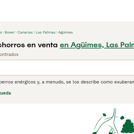
s
Boxer
Canarias
Las Palmas
Agüimes
horros en venta
en Agüimes, Las Pa
ontrados
perros enérgicos y, a menudo, se los describe como exuberant
ros. Les encanta entretenerse y divertirse con sus bailes tont
queda
eales y el hecho de que sean tan extrovertidos por naturale
alguien ha tenido un Boxer, nunca compartirá su hogar con ot
ina de consejos de compra de Boxer
para obtener información