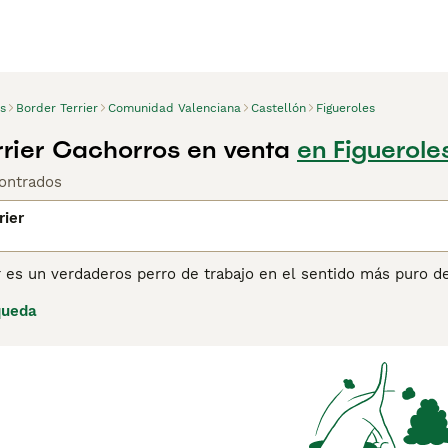
s
Border Terrier
Comunidad Valenciana
Castellón
Figueroles
rrier Cachorros en venta
en Figuerole
ontrados
rier
r es un verdaderos perro de trabajo en el sentido más puro de
hogareño como un miembro más de la familia, pues son confiab
queda
ncia, ya que fueron criados para seguir a los caballos durante
ucha estimulación mental para ser verdaderamente felices y
ina de consejos de compra de Border Terrier
para obtener inf