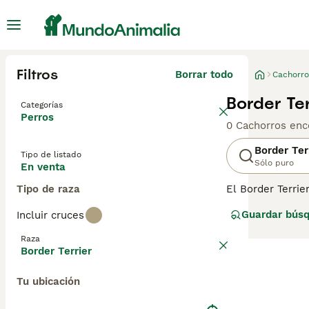
Filtros
Borrar todo
Cachorro
Border Te
Categorías
Perros
0 Cachorros enc
Border Ter
Tipo de listado
Sólo puro
En venta
Tipo de raza
El Border Terrie
en un ambiente 
Guardar bús
Incluir cruces
tremenda resiste
combinado con m
Raza
Border Terrier
Lee nuestra
pág
Tu ubicación