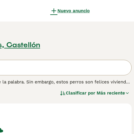
Nuevo anuncio
s, Castellón
 la palabra. Sin embargo, estos perros son felices viviendo
les, leales y afectuosos. Los Border Terrier tienen una
Clasificar por
Más reciente
 todo el día. Por lo tanto, necesitan mucho ejercicio diario
 estar bien adaptados.
ormación sobre esta raza de perro.