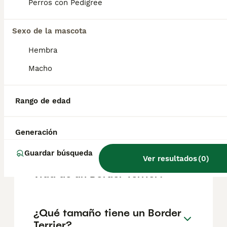
según factores como el pedigrí, la
Perros con Pedigree
reputación del criador y la ubicación.
Sexo de la mascota
¿Cómo es el carácter de
Hembra
Border Terrier?
Macho
¿Cuáles son las ventajas y
Rango de edad
desventajas de la raza
Border Terrier?
Generación
Guardar búsqueda
Ver resultados
(
0
)
¿Cuál es la esperanza de
vida de un Border Terrier?
¿Qué tamaño tiene un Border
Terrier?