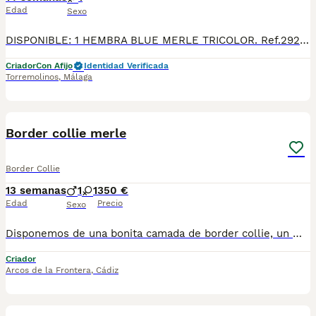
Edad
Sexo
DISPONIBLE: 1 HEMBRA BLUE MERLE TRICOLOR. Ref.292. Fecha de nacimiento 30/03/2026. BORDER COLLIE DE VILLA BIZNAGA. Todos nuestros cachorros se entregan con su Cartilla Sanitaria, 3 vacunas, 3 desparasitaciones y la hoja para la inscripción en el LOE para solicitar el pedigree (opcional). Con 5 días de Garantía Vírica y 5 meses de Garantía Genética. Nuestra web: www.villabiznaga.com. Instagram: villabiznaga_bordercollie. Facebook: Villa Biznaga. Para solicitar más información, videos o fotos de algún cachorro o camada en concreto a través de wasap al 606 816 817.
Criador
Con Afijo
Identidad Verificada
Torremolinos
,
Málaga
1
Border collie merle
Border Collie
13 semanas
1
1
350 €
Edad
Precio
Sexo
Disponemos de una bonita camada de border collie, un macho y una hembra disponibles. Colores blue merle y tricolor. Se entregan vacunados y desparacitados acorde a su edad . Enviamos a toda España . Podemos mandarte fotos y vídeos detallados de cada uno, para más información a través de WhatsApp, atendertemos a la mayor brevedad posible.
Criador
Arcos de la Frontera
,
Cádiz
40