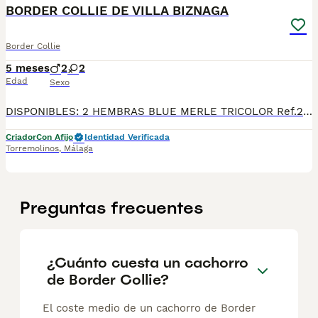
BORDER COLLIE DE VILLA BIZNAGA
Border Collie
5 meses
2
2
Edad
Sexo
DISPONIBLES: 2 HEMBRAS BLUE MERLE TRICOLOR Ref.296,297. 1 MACHO BLUE MERLE Ref.298. 1 MACHO SABLE Ref.299. *Fecha de nacimiento 09/03/2026. Todos nuestros cachorros se entregan con su Cartilla Sanitaria, 3 vacunas, 3 desparasitaciones y la hoja para la inscripción en el LOE para solicitar el pedigree (opcional). Con 5 días de Garantía Vírica y 5 meses de Garantía Genética. Nuestra web: www.villabiznaga.com. Instagram: villabiznaga_bordercollie. Facebook: Villa Biznaga. Para solicitar más información, videos o fotos de algún cachorro o camada en concreto a través de wasap al 606 816 817.
Criador
Con Afijo
Identidad Verificada
Torremolinos
,
Málaga
Preguntas frecuentes
¿Cuánto cuesta un cachorro
de Border Collie?
El coste medio de un cachorro de Border