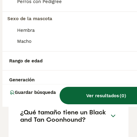
Perros con Pedigree
salud del Black and Tan Coonhound es la
displasia de cadera . El hipotiroidismo y la
inversión del párpado (ectropión) también
Sexo de la mascota
pueden convertirse en problemas.
Hembra
Macho
¿Qué significa black and tan
en perros?
Rango de edad
¿A los perros de raza Black
Generación
and Tan Coonhound les
gusta que los acaricien?
Guardar búsqueda
Ver resultados
(
0
)
¿Qué tamaño tiene un Black
and Tan Coonhound?