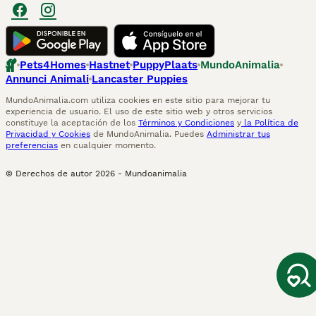
Pets4Homes
Hastnet
PuppyPlaats
MundoAnimalia
Annunci Animali
Lancaster Puppies
MundoAnimalia.com utiliza cookies en este sitio para mejorar tu
experiencia de usuario. El uso de este sitio web y otros servicios
constituye la aceptación de los
Términos y Condiciones
y
la Política de
Privacidad y Cookies
de MundoAnimalia. Puedes
Administrar tus
preferencias
en cualquier momento.
© Derechos de autor
2026
-
Mundoanimalia