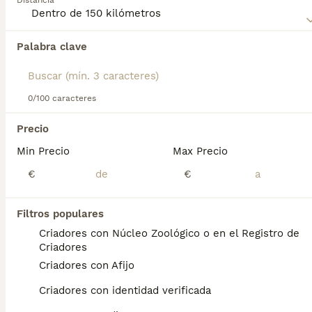
Distancia
Lee nuestra
página de consejos de compra de Black and
Tan Coonhound
para obtener información sobre esta raza
Palabra clave
Encontramos 0 Black and Tan Coonhound
de perro.
Cachorros en venta en Narón, A Coruña.
Si deseas exactamente esta búsqueda guarda tu 
búsqueda y espera el resultado perfecto:
0/100 caracteres
Guardar búsqueda
Precio
Min Precio
Max Precio
Preguntas frecuentes
€
€
Filtros populares
¿Cuáles son los problemas
Criadores con Núcleo Zoológico o en el Registro de
de salud comunes en los
Criadores
perros de raza Black and Tan
Criadores con Afijo
Coonhound?
Criadores con identidad verificada
Problemas de salud El principal problema de