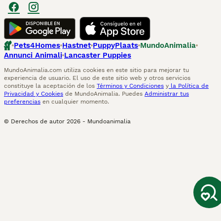
Pets4Homes
Hastnet
PuppyPlaats
MundoAnimalia
Annunci Animali
Lancaster Puppies
MundoAnimalia.com utiliza cookies en este sitio para mejorar tu
experiencia de usuario. El uso de este sitio web y otros servicios
constituye la aceptación de los
Términos y Condiciones
y
la Política de
Privacidad y Cookies
de MundoAnimalia. Puedes
Administrar tus
preferencias
en cualquier momento.
© Derechos de autor
2026
-
Mundoanimalia