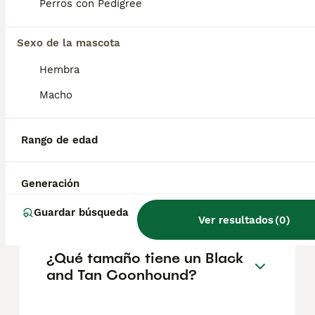
Perros con Pedigree
salud del Black and Tan Coonhound es la
displasia de cadera . El hipotiroidismo y la
inversión del párpado (ectropión) también
Sexo de la mascota
pueden convertirse en problemas.
Hembra
Macho
¿Qué significa black and tan
en perros?
Rango de edad
¿A los perros de raza Black
Generación
and Tan Coonhound les
gusta que los acaricien?
Guardar búsqueda
Ver resultados
(
0
)
¿Qué tamaño tiene un Black
and Tan Coonhound?