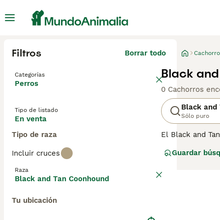
Filtros
Borrar todo
Cachorro
Black and
Categorías
Perros
0 Cachorros enc
Black and
Tipo de listado
Sólo puro
En venta
Tipo de raza
El Black and Ta
gracias a sus in
Guardar bús
Incluir cruces
años y son muy 
Raza
Lee nuestra
pág
Black and Tan Coonhound
Tu ubicación