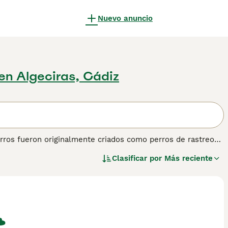
Nuevo anuncio
en Algeciras, Cádiz
rros fueron originalmente criados como perros de rastreo
mostrado ser muy capaces en su trabajo a lo largo de los
Clasificar por
Más reciente
ción popular como perros de compañía y perros de familia.
obtener información sobre esta raza de perro.