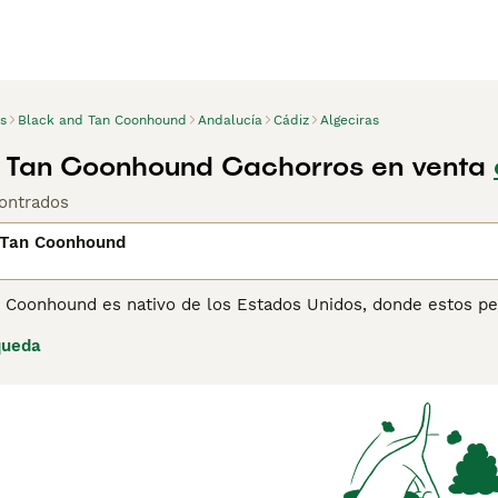
s
Black and Tan Coonhound
Andalucía
Cádiz
Algeciras
 Tan Coonhound Cachorros en venta
ontrados
 Tan Coonhound
n Coonhound es nativo de los Estados Unidos, donde estos pe
creíbles habilidades olfativas. Son perros grandes que han de
queda
apreciados en los Estados Unidos, donde también son una op
ina de consejos de compra de Black and Tan Coonhound
para 