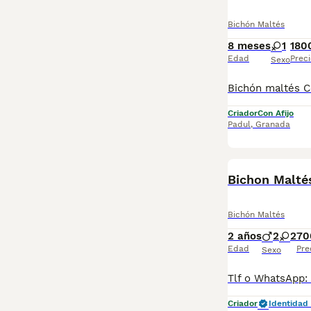
Bichón Maltés
8 meses
1
180
Edad
Preci
Sexo
Criador
Con Afijo
Padul
,
Granada
BOOST
Bichon Malté
Bichón Maltés
2 años
2
2
70
Edad
Pre
Sexo
Criador
Identidad 