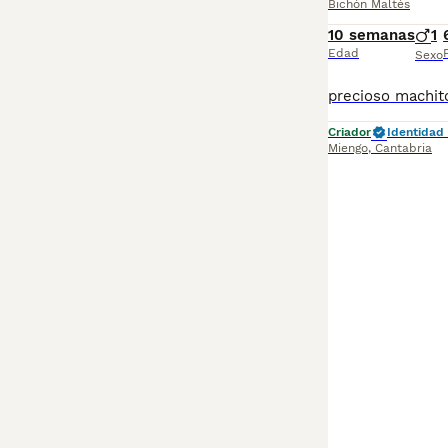
Bichón Maltés
10 semanas
1
Edad
Sexo
Criador
Identidad 
Miengo
,
Cantabria