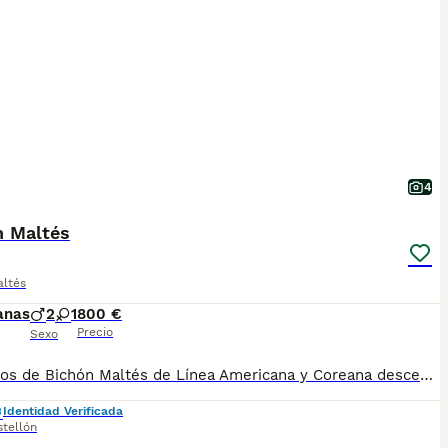
4
n Maltés
altés
anas
2
1
800 €
Precio
Sexo
Cachorros de Bichón Maltés de Línea Americana y Coreana descendientes de las mejores líneas. Excelente carácter, muy juguetón y alegre. Con mucho pelo y buen tamaño. Cría familiar y selección especializada, todos nuestros cachorros son Nacionales y criados exclusivamente por nosotros, más de 15 años de experiencia. Los entregamos con las vacunas pertinentes, desparasitados, garantía por escrito, certificado de salud firmado por el veterinario, chip, pasaporte, factura de compra y inscritos en el libro de orígenes( Pedigree). Posibilidad de pago a plazos mediante nuestro tpv. Te llevamos el cachorro hasta tu casa si no puedes venir a recogerlo. Precio desde 800€
Identidad Verificada
stellón