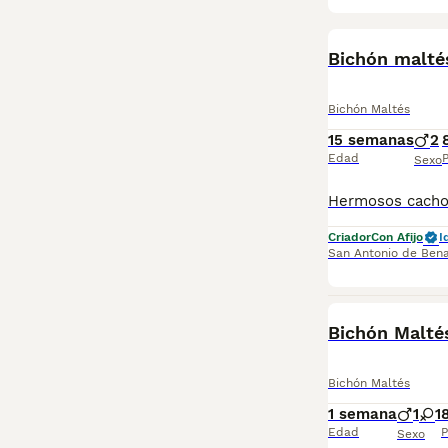
BOOST
Bichón malté
Bichón Maltés
15 semanas
2
Edad
P
Sexo
Criador
Con Afijo
I
San Antonio de Ben
Bichón Malté
Bichón Maltés
1 semana
1
1
Edad
P
Sexo