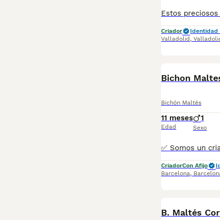
Criador
Identidad 
Valladolid
,
Valladoli
Bichon Malt
Bichón Maltés
11 meses
1
Edad
Sexo
Criador
Con Afijo
I
Barcelona
,
Barcelon
BOOST
B. Maltés Co