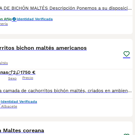
CAMADA DE BICHÓN MALTÉS Descripción Ponemos a su disposición últimos cachorros de bichón maltés linia koreana 100%100 , los cachorros sé entregan de forma inmediata o bajo reserva Todos nuestros cachorros se entregan con 3 vacunas y 3 desparasitaciones, también se entregan con garantía por escrito,contrato de compraventa y revisión del veterinario antes de salir Tenemos a su disposición nuestras instalaciones para poder ver a los cachorros y a sus papas correspondientes También se hacen entregas a domicilio en cualquier punto del pais Para cualquier consulta por teléfono o WhatsApp al 667513607
n Afijo
Identidad Verificada
mería
6
ST
rritos bichon maltés americanos
altés
anas
2
1
750 €
Precio
Sexo
Preciosa camada de cachorritos bichón maltés, criados en ambiente familiar, tenemos tanto machos como hembras, nos encontramos en Albacete. Se entregan vacunados, desparasitados, garantía contra enfermedades, microchip y pasaporte. Macho:750€ Hembra:950€ ¡No dudes en agendar una cita para venir a conocernos!
Identidad Verificada
,
Albacete
22
1
ST
n Maltes coreana