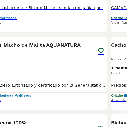
Estos preciosos cachorros de Bichon Maltés son la compañía que necesitas, cariñosos y te acompañarán allá donde vayas siempre ❤️🐶. Se entregan a los 2️⃣ meses de edad con: 2️⃣ Vacunas 🪪 Microchip ✈️ Pasaporte Veterinario Oficial 2️⃣ Desparasitaciones En el contrato de compraventa se especifican las garantías sanitarias 📑🏥. En Centro Canino Cauca nuestra prioridad es la cría responsable para una salud excelente tanto para las madres como para los cachorros, más de 20 años de experiencia nos avalan con clientes satisfechos por toda España 🇪🇸. Nuestra página web: https://centrocauca.es/ ¡CONTÁCTANOS! 🫵🐶. 638009917 📞.
Verificada
Criador
Co
d
Vícar
,
Al
10
BOO
es Macho de Malita AQUANATURA
Cacho
Bichón M
11 sem
Edad
✅ Somos un criadero autorizado y certificado por la Generalitat de Catalunya. PARA MÁS INFORMACIÓN: ☎️ 933095977 📱 685878504 / 674320847 💻 Más fotos y vídeos en nuestra web www.aquanatura.es 🚙 Hacemos envíos 📌 Calle Roger de Flor 45, muy cerca del Arc de Triomf de Barcelona, de Lunes a Sábados. Se entregan con la mayoría de sus vacunas, desparasitados interna y externamente, con microchip y su registro, cartilla sanitaria y contrato de garantías, bajo la supervisión de nuestro equipo veterinario. AQUANATURA
dentidad Verificada
Criador
a
Albacete
2
BOO
reana 100%
Bicho