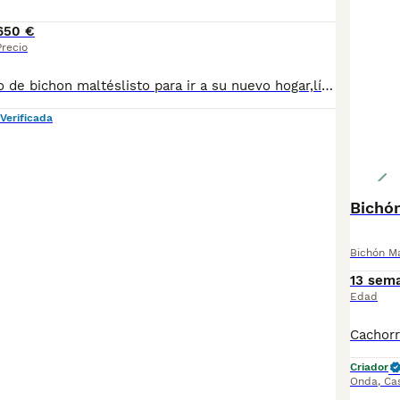
650 €
Precio
precioso machito de bichon maltéslisto para ir a su nuevo hogar,línea americana/coreana se entrega vacunado y desparasitado acorde a su edad, garantía vírica. Kit de inicio royal canin. Mas información contactar 623405567
Verificada
Bichó
Bichón M
13 sem
Edad
Criador
Onda
,
Ca