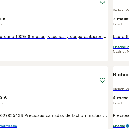
Bichón M
0 €
3 mese
o
Edad
Bichón maltés Coreano 100% 8 meses, vacunas y desparasitaciones al día, microchip, pasaporte europeo, contrato de garantías sanitarias y compraventa no dudes en contactar conmigo, te doy toda la información que necesites.
Criador
Co
Madrid
,
M
1
s
Bichó
Bichón M
0 €
4 mese
cio
Edad
Tlf o WhatsApp: 627925438 Preciosas camadas de bichon maltes de linea americana y coreana, se entregan con minimo de dos meses y medio de edad y sus vacunas correspondientes, desparasitados interna y externamente, pasaporte y microchip, contrato de compra y garantia de salud. preferiblemente recogida en mano pero también podemos entregar en toda España mediante transporte de alta calidad preparado para animales y con chofer particular con posibilidad de pago contra reembolso Llámanos o háblanos por whats app.
Verificada
Criador