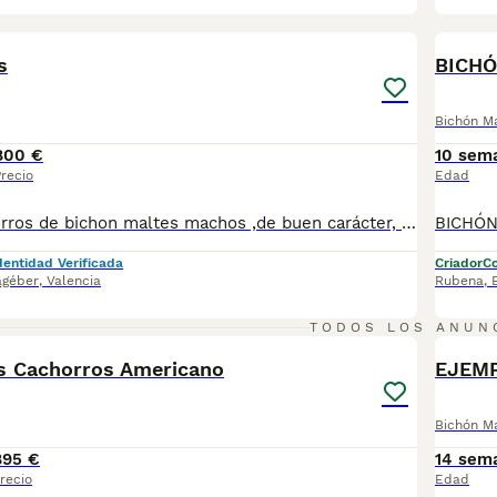
4
BOO
s
BICHÓ
Bichón M
800 €
10 sem
recio
Edad
Hermosos cachorros de bichon maltes machos ,de buen carácter, sociables están disponibles con todas sus garantías: Vacunas, microchip y pasaporte, desparacitados,cartilla sanitaria, contrato de garantía sanitaria inscripción de pedigree Pregunte sin ningún compromiso al número de teléfono:647125476-643270537
dentidad Verificada
Criador
Co
agéber
,
Valencia
Rubena
,
4
TODOS LOS ANUN
BOO
s Cachorros Americano
EJEMP
Bichón M
895 €
14 sem
recio
Edad