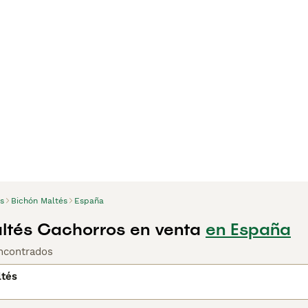
s
Bichón Maltés
España
ltés Cachorros en venta
en España
ncontrados
ltés