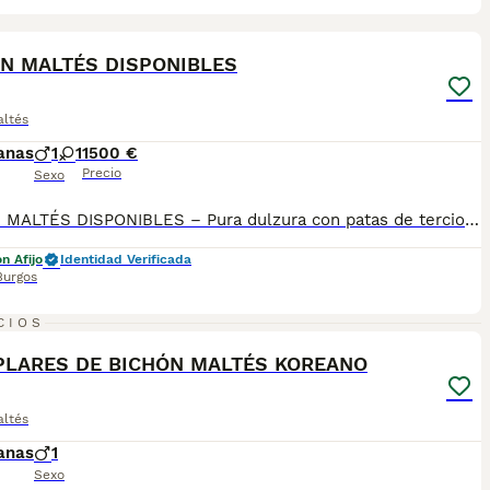
5
ST
N MALTÉS DISPONIBLES
altés
anas
1
1
1500 €
Precio
Sexo
BICHÓN MALTÉS DISPONIBLES – Pura dulzura con patas de terciopelo 🐾 Hay perros bonitos… Y luego está el bichón maltés: Pequeños, blancos, delicados… pero con una personalidad que desarma hasta al más duro. Precios: Machos 1500 € Hembras 1900€ (21% IVA incluido) 👑 Línea familiar de primera: PADRE: Jagguer 🎩 2,8 kg de nobleza miniatura 📏 Altura a la cruz: 20 cm MADRE: Leia 💎 4,5 kg de calma y equilibrio 📏 Altura a la cruz: 24 cm 🌱 Cría responsable y transparente, sin adornos. Te invitamos a visitarnos. Conocerás a los padres, verás a los cachorros y sabrás cómo viven desde el primer día. Aquí no “vendemos perros”. Aquí damos la bienvenida a familias que entienden lo que significa cuidar una vida pequeña… que lo da todo. 🎁 El pack de bienvenida incluye mucho más que papeles: ✔️ Pasaporte ✔️ Microchip ✔️ 3ª vacuna y desparasitaciones pertinentes ✔️ Controles veterinarios al día ✔️ Socialización real con personas y otros animales ✔️ Examen veterinario antes de la entrega ✔️ [Opcional] Pedigree nacional LOA (con coste adicional). 📘 Además, te acompañamos más allá del momento “me lo llevo”: 🟠 Te damos una guía completa para sus primeros días: alimentación, rutinas, higiene, adaptación 🟠 Aceptamos distintas formas de pago (pero sin financiación, porque esto es una decisión de verdad, no una compra impulsiva) 📞 ¿Quieres saber más? Te escuchamos sin compromiso. Teléfono y WhatsApp: 690 71 43 23 📍 N.Z.: 008015 ⚠️ Un bichón no llena un vacío. Llena el alma. Si eso es lo que buscas, quizá uno de los nuestros esté esperando que lo descubras.
n Afijo
Identidad Verificada
Burgos
5
CIOS
ST
LARES DE BICHÓN MALTÉS KOREANO
altés
anas
1
Sexo