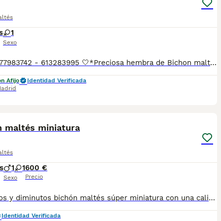
altés
s
1
Sexo
Laura 677983742 - 613283995 🤍*Preciosa hembra de Bichon maltes toy de linea coreana *🤍 ¿Buscas un nuevo compañero para tu hogar? ❤️ Tenemos preciosos cachorros listos para encontrar una familia responsable. ✅ Vacunados ✅ Desparasitados ✅ Cartilla sanitaria ✅ Garantías incluidas ✅ Máxima atención y cuidado Se hacen envíos a toda España: Andalucía: Almería, Cádiz, Córdoba, Granada, Huelva, Jaén, Málaga, Sevilla.Aragón: Huesca, Teruel, Zaragoza.Asturias: Oviedo.Baleares: Palma.Canarias: Las Palmas de Gran Canaria, Santa Cruz de Tenerife.Cantabria: Santander.Castilla-La Mancha: Albacete, Ciudad Real, Cuenca, Guadalajara, Toledo.Castilla y León: Ávila, Burgos, León, Palencia, Salamanca, Segovia, Soria, Valladolid, Zamora.Cataluña: Barcelona, Gerona (Girona), Lérida (Lleida), Tarragona.Comunidad Valenciana: Alicante, Castellón de la Plana, Valencia.Extremadura: Badajoz, Cáceres.Galicia: La Coruña (A Coruña), Lugo, Orense (Ourense), Pontevedra.La Rioja: Logroño.Madrid: Madrid.Murcia: Murcia.Navarra: Pamplona.País Vasco: Bilbao (Vizcaya), San Sebastián (Guipúzcoa), Vitoria (Álava). 🐾 Cachorros sanos, sociables y criados con mucho cariño. 📲 ¡Pregunta sin compromiso por disponibilidad, fotos y precios por mensaje privado!
n Afijo
Identidad Verificada
adrid
1
n maltés miniatura
altés
s
1
1
600 €
Precio
Sexo
Preciosos y diminutos bichón maltés súper miniatura con una calidad de pelo extraordinaria tattos patas cortas se entregan con sus vacunas correspondientes desparasitación pasaporte en crochet hacemos envío a cualquier provincia y para su tranquilidad puede pagar al contrario en bolso para más información y vídeos contactar al teléfono 600881366 ...precio desde 600
Identidad Verificada