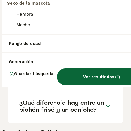
Sexo de la mascota
salud y el bienestar de los animales.
Informarse bien y comparar opciones antes
Hembra
de comprometerse siempre es la mejor
decisión.
Macho
¿Es difícil enseñar a un
Rango de edad
bichón frisé a ir al baño?
Generación
¿Cómo saber si mi perro es
Guardar búsqueda
Ver resultados
(
1
)
bichón frisé?
¿Qué diferencia hay entre un
bichón frisé y un caniche?