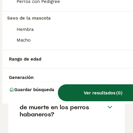
aproximadamente 501€, aunque los precios
Perros con Pedigree
pueden variar según factores como el
pedigrí, la reputación del criador y la
Sexo de la mascota
ubicación.
Hembra
¿Cuánto pesa un bichón
Macho
habanero de 3 meses?
Rango de edad
¿Qué tienen de especial los
perros de raza Habanera?
Generación
Guardar búsqueda
Ver resultados
(
0
)
¿Cuál es la principal causa
de muerte en los perros
habaneros?