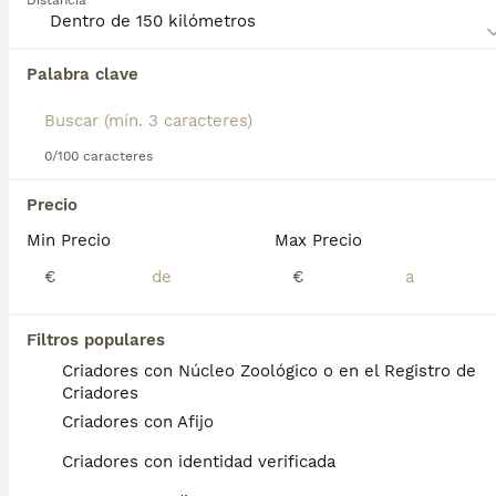
Distancia
siempre compañía.
Lee nuestra
página de consejos de compra de Bichón
Palabra clave
Encontramos 0 Bichón Habanero Cachorros
Habanero
para obtener información sobre esta raza de
en venta en Fuenlabrada de los Montes,
perro.
Badajoz.
Si deseas exactamente esta búsqueda guarda tu 
0/100 caracteres
búsqueda y espera el resultado perfecto:
Precio
Guardar búsqueda
Min Precio
Max Precio
€
€
Preguntas frecuentes
Filtros populares
Criadores con Núcleo Zoológico o en el Registro de
¿Cuánto cuesta un cachorro
Criadores
de Bichon Habanero?
Criadores con Afijo
El coste medio de un cachorro de Bichon
Criadores con identidad verificada
Habanero en España es de