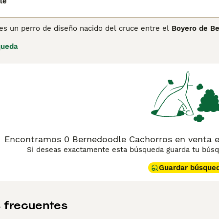
le
es un perro de diseño nacido del cruce entre el
Boyero de B
res se registraron en 2003 en Estados Unidos, con la idea de 
queda
l pelaje rizado del caniche, que apenas suelta pelo. No figur
e aceptación en España; un dato curioso es que se le conside
traliana surgida del cruce con el labradoodle australiano.
de del caniche utilizado en el cruce: en una misma camada pu
 que superan los 30 kg. Es un perro cariñoso, juguetón y soc
 a veces algo testarudo. Su manto ondulado o rizado, con fre
frecuente y cortes periódicos. Necesita ejercicio diario y es
 entre los 12 y 15 años, algo menor en los ejemplares de may
Encontramos 0 Bernedoodle Cachorros en venta e
Si deseas exactamente esta búsqueda guarda tu búsqu
Guardar búsque
 frecuentes