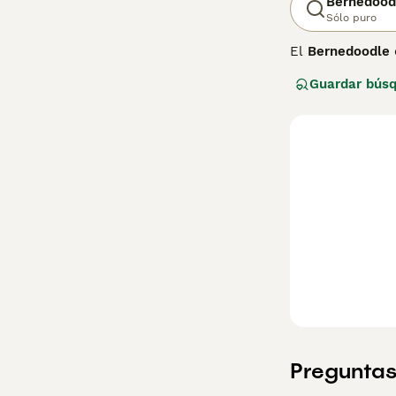
Bernedood
Sólo puro
El
Bernedoodle
primeros ejempla
Guardar bús
inteligencia y e
goza de crecient
una variante aus
Su tamaño depen
22 kg y estándar
animales, aunque
exige cepillado 
de vida se sitúa
Preguntas