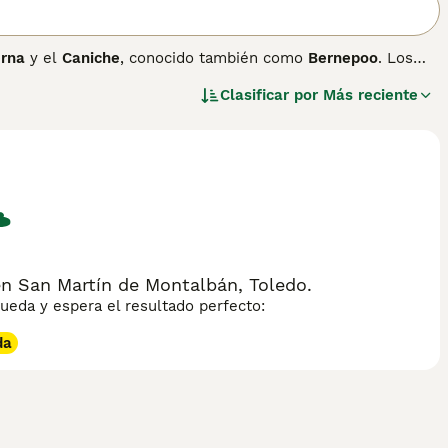
erna
y el
Caniche
, conocido también como
Bernepoo
. Los
unir el carácter tranquilo y leal del boyero con la
Clasificar por
Más reciente
a como raza independiente en la FCI ni en la RSCE, aunque
ra el predecesor del australian cobberdog, y existe incluso
eden nacer ejemplares toy de 4 a 11 kg, miniatura de 11 a
iable, muy adecuado para familias con niños y otros
cuencia tricolor como el del boyero, suelta poco pelo pero
timulación mental para mantenerse equilibrado. Su esperanza
or tamaño.
n San Martín de Montalbán, Toledo.
eda y espera el resultado perfecto:
da