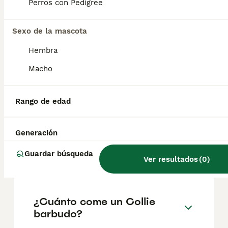
según factores como el pedigrí, la
Perros con Pedigree
reputación del criador y la ubicación.
Sexo de la mascota
¿Cómo es el carácter del
Hembra
Collie barbudo?
Macho
¿Cuántos años viven los
Rango de edad
bearded collies?
Generación
¿Cómo es la personalidad de
Guardar búsqueda
Ver resultados
(
0
)
un collie?
¿Cuánto come un Collie
barbudo?