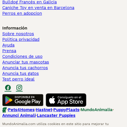
Bulldog Francés en Galicia
Caniche Toy en venta en Barcelona
Perros en adopcion
Información
Sobre nosotros
Politica privacidad
Ayuda
Prensa
Condiciones de uso
Anunciar tus mascotas
Anuncia tus cachorros
Anuncia tus gatos
Test perro ideal
Pets4Homes
Hastnet
PuppyPlaats
MundoAnimalia
Annunci Animali
Lancaster Puppies
MundoAnimalia.com utiliza cookies en este sitio para mejorar tu