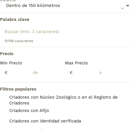
Distancia
información sobre esta raza.
Palabra clave
Encontramos 0 Basset Artésien-Normand
Cachorros en venta en Benicasim, Castellón.
Si deseas exactamente esta búsqueda guarda tu 
búsqueda y espera el resultado perfecto:
0/100 caracteres
Guardar búsqueda
Precio
Min Precio
Max Precio
Preguntas frecuentes
€
€
Filtros populares
¿Son los Basset Artésien
Criadores con Núcleo Zoológico o en el Registro de
Normands buenos perros de
Criadores
familia?
Criadores con Afijo
El Basset Artesien Normand es una raza
Criadores con identidad verificada
inteligente, tranquila y obediente. Su agudo