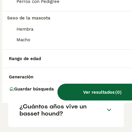
Perros con Pedigree
inteligente, tranquila y obediente. Su agudo
olfato los convierte en excelentes perros de
caza, mientras que su carácter amigable y
Sexo de la mascota
juguetón los hace compañeros familiares
ideales.
Hembra
Macho
¿El basset hound es
agresivo?
Rango de edad
¿Cuánto cuesta un cachorro
Generación
basset hound?
Guardar búsqueda
Ver resultados
(
0
)
¿Cuántos años vive un
basset hound?