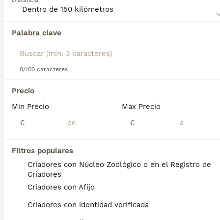
Distancia
información sobre esta raza.
Palabra clave
Encontramos 0 Basset Artésien-Normand
Cachorros en venta en Sant Adrià de Besòs,
Barcelona.
Si deseas exactamente esta búsqueda guarda tu 
0/100 caracteres
búsqueda y espera el resultado perfecto:
Precio
Guardar búsqueda
Min Precio
Max Precio
€
€
Preguntas frecuentes
Filtros populares
Criadores con Núcleo Zoológico o en el Registro de
¿Son los Basset Artésien
Criadores
Normands buenos perros de
Criadores con Afijo
familia?
Criadores con identidad verificada
El Basset Artesien Normand es una raza