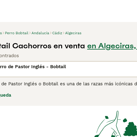
s
Perro Bobtail
Andalucía
Cádiz
Algeciras
tail Cachorros en venta
en Algeciras,
ontrados
rro de Pastor Inglés - Bobtail
 de Pastor Inglés o Bobtail es una de las razas más icónicas
res perros han sido una opción popular entre personas de to
queda
 Son leales, amables y cariñosos.
ina de consejos de compra de Antiguo Perro de Pastor Inglés 