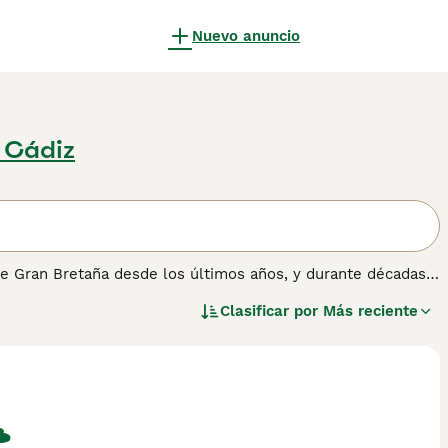
Nuevo anuncio
 Cádiz
 de Gran Bretaña desde los últimos años, y durante décadas
do el mundo como perros de compañía y de familia, y por
Clasificar por
Más reciente
- Bobtail
para obtener información sobre esta raza de perro.