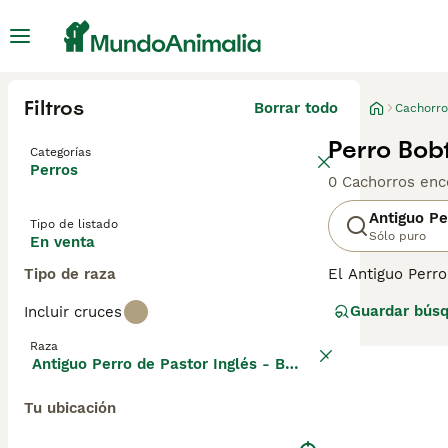
Filtros
Borrar todo
Cachorro
Perro Bob
Categorías
Perros
0 Cachorros enc
Antiguo Pe
Tipo de listado
Sólo puro
En venta
Tipo de raza
El Antiguo Perro
estos encantado
Guardar bús
Incluir cruces
una buena razón.
Raza
Lee nuestra
pág
Antiguo Perro de Pastor Inglés - Bobtail
Tu ubicación