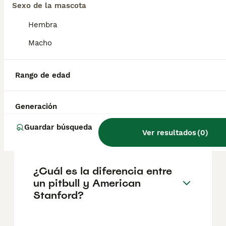
aproximadamente 481€, aunque los precios
Sexo de la mascota
pueden variar según factores como el
pedigrí, la reputación del criador y la
Hembra
ubicación.
Macho
¿Es agresivo el American
Rango de edad
Stanford?
Generación
¿Cómo es el carácter de un
Guardar búsqueda
perro Stanford?
Ver resultados
(
0
)
¿Cuál es la diferencia entre
un pitbull y American
Stanford?