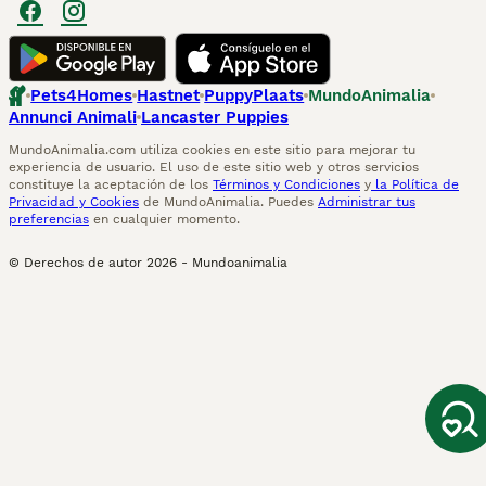
Pets4Homes
Hastnet
PuppyPlaats
MundoAnimalia
Annunci Animali
Lancaster Puppies
MundoAnimalia.com utiliza cookies en este sitio para mejorar tu
experiencia de usuario. El uso de este sitio web y otros servicios
constituye la aceptación de los
Términos y Condiciones
y
la Política de
Privacidad y Cookies
de MundoAnimalia. Puedes
Administrar tus
preferencias
en cualquier momento.
© Derechos de autor
2026
-
Mundoanimalia