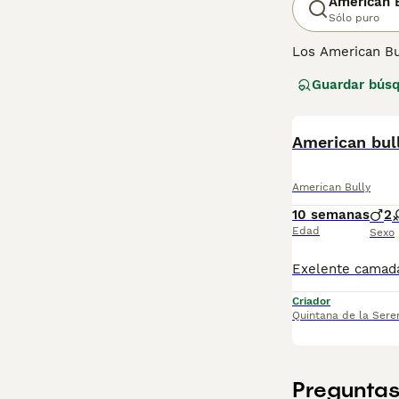
American 
Sólo puro
Los American Bu
programas de crí
Guardar bús
'construcción' m
temperamento es 
English Bulldog
de perro.
American bul
American Bully
10 semanas
2
Edad
Sexo
Criador
Quintana de la Sere
Preguntas