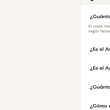
¿Cuánto
El coste me
según factor
¿Es el A
¿Es el 
¿Cuánto
¿Cómo e