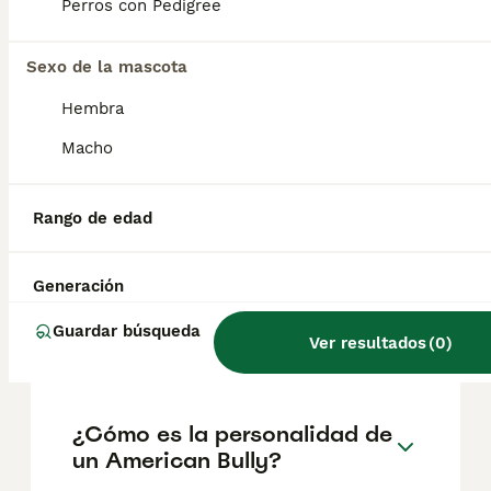
según factores como el pedigrí, la
Perros con Pedigree
reputación del criador y la ubicación.
Sexo de la mascota
¿Es el American Bully una
Hembra
raza peligrosa en España?
Macho
¿Es el American Bully
Rango de edad
adecuado para niños?
Generación
¿Cuántos años vive un
Guardar búsqueda
Ver resultados
(
0
)
American Bully?
¿Cómo es la personalidad de
un American Bully?