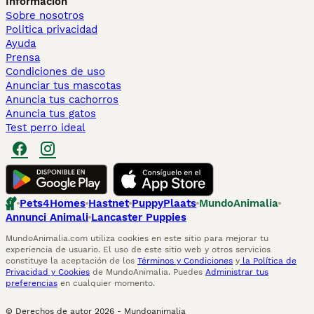
Información
Sobre nosotros
Politica privacidad
Ayuda
Prensa
Condiciones de uso
Anunciar tus mascotas
Anuncia tus cachorros
Anuncia tus gatos
Test perro ideal
Pets4Homes
Hastnet
PuppyPlaats
MundoAnimalia
Annunci Animali
Lancaster Puppies
MundoAnimalia.com utiliza cookies en este sitio para mejorar tu
experiencia de usuario. El uso de este sitio web y otros servicios
constituye la aceptación de los
Términos y Condiciones
y
la Política de
Privacidad y Cookies
de MundoAnimalia. Puedes
Administrar tus
preferencias
en cualquier momento.
© Derechos de autor
2026
-
Mundoanimalia