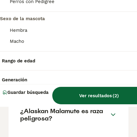
Perros con Pedigree
Preguntas frecuentes
Sexo de la mascota
Hembra
¿Cuánto cuesta un cachorro
Macho
de Alaskan Malamute?
El coste medio de un cachorro de Alaskan
Rango de edad
Malamute en España es de
aproximadamente 846€, aunque los precios
pueden variar según factores como el
Generación
pedigrí, la reputación del criador y la
ubicación.
Guardar búsqueda
Ver resultados
(
2
)
¿Alaskan Malamute es raza
peligrosa?