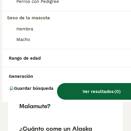
pueden variar según factores como el
Perros con Pedigree
pedigrí, la reputación del criador y la
ubicación.
Sexo de la mascota
Hembra
¿Alaskan Malamute es raza
peligrosa?
Macho
Rango de edad
¿Qué es mejor, Alaska
Malamute o Husky?
Generación
Guardar búsqueda
¿Cuál es la fuerza de
Ver resultados
(
0
)
mordida del Alaskan
Malamute?
¿Cuánto come un Alaska