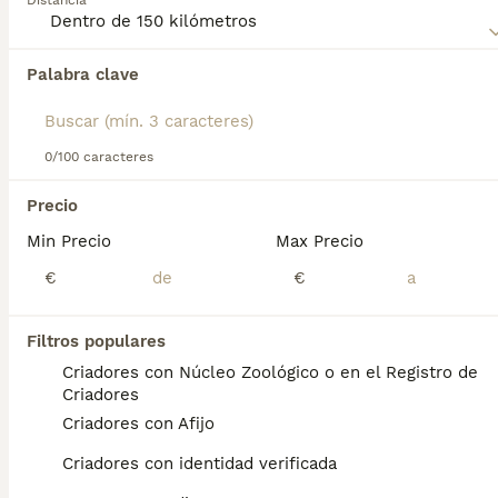
Distancia
Lee nuestra
página de consejos de compra de Alaskan
Malamute
para obtener información sobre esta raza de
Palabra clave
Encontramos 0 Alaskan Malamute Cachorros
perro.
en venta en Sueca, Valencia.
Si deseas exactamente esta búsqueda guarda tu 
búsqueda y espera el resultado perfecto:
0/100 caracteres
Guardar búsqueda
Precio
Min Precio
Max Precio
Preguntas frecuentes
€
€
Filtros populares
¿Cuánto cuesta un cachorro
Criadores con Núcleo Zoológico o en el Registro de
de Alaskan Malamute?
Criadores
Criadores con Afijo
El coste medio de un cachorro de Alaskan
Malamute en España es de
Criadores con identidad verificada
aproximadamente 846€, aunque los precios