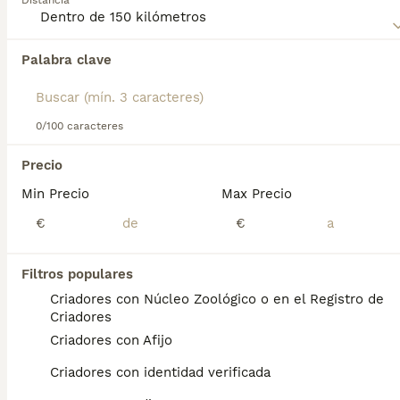
Distancia
Lee nuestra
página de consejos de compra de Alaskan
Malamute
para obtener información sobre esta raza de
Palabra clave
Encontramos 0 Alaskan Malamute Cachorros
perro.
en venta en Ribarroja de Turia, Valencia.
Si deseas exactamente esta búsqueda guarda tu 
búsqueda y espera el resultado perfecto:
0/100 caracteres
Guardar búsqueda
Precio
Min Precio
Max Precio
Preguntas frecuentes
€
€
Filtros populares
¿Cuánto cuesta un cachorro
Criadores con Núcleo Zoológico o en el Registro de
de Alaskan Malamute?
Criadores
Criadores con Afijo
El coste medio de un cachorro de Alaskan
Malamute en España es de
Criadores con identidad verificada
aproximadamente 846€, aunque los precios