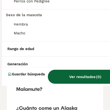
pueden variar según factores como el
Perros con Pedigree
pedigrí, la reputación del criador y la
ubicación.
Sexo de la mascota
Hembra
¿Alaskan Malamute es raza
peligrosa?
Macho
Rango de edad
¿Qué es mejor, Alaska
Malamute o Husky?
Generación
Guardar búsqueda
¿Cuál es la fuerza de
Ver resultados
(
0
)
mordida del Alaskan
Malamute?
¿Cuánto come un Alaska