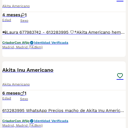
Akita Americano
4 meses
1
Edad
Sexo
📲Laura 677983742 - 613283995 🤍*Akita Americano hembra*🤍 ¿Buscas un nuevo compañero para tu hogar? ❤️ Tenemos preciosos cachorros listos para encontrar una familia responsable. ✅ Vacunados ✅ Desparasitados ✅ Cartilla sanitaria ✅ Garantías incluidas ✅ Máxima atención y cuidado Se hacen envíos a toda España: Andalucía: Almería, Cádiz, Córdoba, Granada, Huelva, Jaén, Málaga, Sevilla.Aragón: Huesca, Teruel, Zaragoza.Asturias: Oviedo.Baleares: Palma.Canarias: Las Palmas de Gran Canaria, Santa Cruz de Tenerife.Cantabria: Santander.Castilla-La Mancha: Albacete, Ciudad Real, Cuenca, Guadalajara, Toledo.Castilla y León: Ávila, Burgos, León, Palencia, Salamanca, Segovia, Soria, Valladolid, Zamora.Cataluña: Barcelona, Gerona (Girona), Lérida (Lleida), Tarragona.Comunidad Valenciana: Alicante, Castellón de la Plana, Valencia.Extremadura: Badajoz, Cáceres.Galicia: La Coruña (A Coruña), Lugo, Orense (Ourense), Pontevedra.La Rioja: Logroño.Madrid: Madrid.Murcia: Murcia.Navarra: Pamplona.País Vasco: Bilbao (Vizcaya), San Sebastián (Guipúzcoa), Vitoria (Álava). 🐾 Cachorros sanos, sociables y criados con mucho cariño. 📲 ¡Pregunta sin compromiso por disponibilidad, fotos y precios por mensaje privado!
Criador
Con Afijo
Identidad Verificada
Madrid
,
Madrid
(14.8km)
9
Akita Inu Americano
Akita Americano
6 meses
1
Edad
Sexo
613283995 WhatsApp Precios macho de Akita Inu Americano Entregamos nuestros pequeños cachorritos con todas las garantías y cuidados necesarios , disponemos de núcleo zoológico para crianza y venta de nuestros cachorros . ✅Desparasitaciones y vacunas correspondientes a su edad . ✅Cartilla de vacunación . ✅Revisiones veterinarias . ✅Garantías víricas de 15 días . ✅Garantías genéticas de un año . Seriedad , confianza y bienestar animal son nuestra prioridad . También ofrecemos transporte propio para nuestros pequeños cachorros a toda la península , el pago lo podéis hacer contra reembolso . (con coste adicional) . Mandamos a toda España . Disponemos de varias razas Si no esta la raza que queréis llámanos , intentaremos encontrártela , trabajamos con los mejores criadores de España
Criador
Con Afijo
Identidad Verificada
Madrid
,
Madrid
(14.8km)