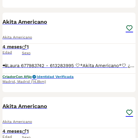
3
Akita Americano
Akita Americano
4 meses
1
Edad
Sexo
📲Laura 677983742 - 613283995 🤍*Akita Americano*🤍 ¿Buscas un nuevo compañero para tu hogar? ❤️ Tenemos preciosos cachorros listos para encontrar una familia responsable. ✅ Vacunados ✅ Desparasitados ✅ Cartilla sanitaria ✅ Garantías incluidas ✅ Máxima atención y cuidado Se hacen envíos a toda España: Andalucía: Almería, Cádiz, Córdoba, Granada, Huelva, Jaén, Málaga, Sevilla.Aragón: Huesca, Teruel, Zaragoza.Asturias: Oviedo.Baleares: Palma.Canarias: Las Palmas de Gran Canaria, Santa Cruz de Tenerife.Cantabria: Santander.Castilla-La Mancha: Albacete, Ciudad Real, Cuenca, Guadalajara, Toledo.Castilla y León: Ávila, Burgos, León, Palencia, Salamanca, Segovia, Soria, Valladolid, Zamora.Cataluña: Barcelona, Gerona (Girona), Lérida (Lleida), Tarragona.Comunidad Valenciana: Alicante, Castellón de la Plana, Valencia.Extremadura: Badajoz, Cáceres.Galicia: La Coruña (A Coruña), Lugo, Orense (Ourense), Pontevedra.La Rioja: Logroño.Madrid: Madrid.Murcia: Murcia.Navarra: Pamplona.País Vasco: Bilbao (Vizcaya), San Sebastián (Guipúzcoa), Vitoria (Álava). 🐾 Cachorros sanos, sociables y criados con mucho cariño. 📲 ¡Pregunta sin compromiso por disponibilidad, fotos y precios por mensaje privado!
Criador
Con Afijo
Identidad Verificada
Madrid
,
Madrid
(14.8km)
4
Akita Americano
Akita Americano
4 meses
1
Edad
Sexo