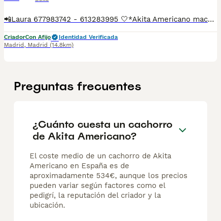
📲Laura 677983742 - 613283995 🤍*Akita Americano macho *🤍 ¿Buscas un nuevo compañero para tu hogar? ❤️ Tenemos preciosos cachorros listos para encontrar una familia responsable. ✅ Vacunados ✅ Desparasitados ✅ Cartilla sanitaria ✅ Garantías incluidas ✅ Máxima atención y cuidado Se hacen envíos a toda España: Andalucía: Almería, Cádiz, Córdoba, Granada, Huelva, Jaén, Málaga, Sevilla.Aragón: Huesca, Teruel, Zaragoza.Asturias: Oviedo.Baleares: Palma.Canarias: Las Palmas de Gran Canaria, Santa Cruz de Tenerife.Cantabria: Santander.Castilla-La Mancha: Albacete, Ciudad Real, Cuenca, Guadalajara, Toledo.Castilla y León: Ávila, Burgos, León, Palencia, Salamanca, Segovia, Soria, Valladolid, Zamora.Cataluña: Barcelona, Gerona (Girona), Lérida (Lleida), Tarragona.Comunidad Valenciana: Alicante, Castellón de la Plana, Valencia.Extremadura: Badajoz, Cáceres.Galicia: La Coruña (A Coruña), Lugo, Orense (Ourense), Pontevedra.La Rioja: Logroño.Madrid: Madrid.Murcia: Murcia.Navarra: Pamplona.País Vasco: Bilbao (Vizcaya), San Sebastián (Guipúzcoa), Vitoria (Álava). 🐾 Cachorros sanos, sociables y criados con mucho cariño. 📲 ¡Pregunta sin compromiso por disponibilidad, fotos y precios por mensaje privado!
Criador
Con Afijo
Identidad Verificada
Madrid
,
Madrid
(14.8km)
Preguntas frecuentes
¿Cuánto cuesta un cachorro
de Akita Americano?
El coste medio de un cachorro de Akita
Americano en España es de
aproximadamente 534€, aunque los precios
pueden variar según factores como el
pedigrí, la reputación del criador y la
ubicación.