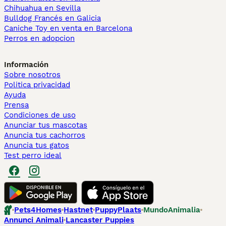
Chihuahua en Sevilla
Bulldog Francés en Galicia
Caniche Toy en venta en Barcelona
Perros en adopcion
Información
Sobre nosotros
Politica privacidad
Ayuda
Prensa
Condiciones de uso
Anunciar tus mascotas
Anuncia tus cachorros
Anuncia tus gatos
Test perro ideal
Pets4Homes
Hastnet
PuppyPlaats
MundoAnimalia
Annunci Animali
Lancaster Puppies