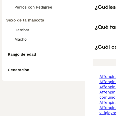
¿Cuáles
Perros con Pedigree
Sexo de la mascota
¿Qué ta
Hembra
Macho
¿Cuál e
Rango de edad
Generación
affenpi
affenpi
affenpi
affenpinscher
comunid
affenpi
affenpinscher
villajoyo