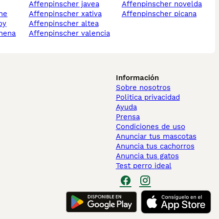
affenpinscher javea
affenpinscher novelda
che
affenpinscher xativa
affenpinscher picana
oy
affenpinscher altea
chena
affenpinscher valencia
Información
Sobre nosotros
Politica privacidad
Ayuda
Prensa
Condiciones de uso
Anunciar tus mascotas
Anuncia tus cachorros
Anuncia tus gatos
Test perro ideal