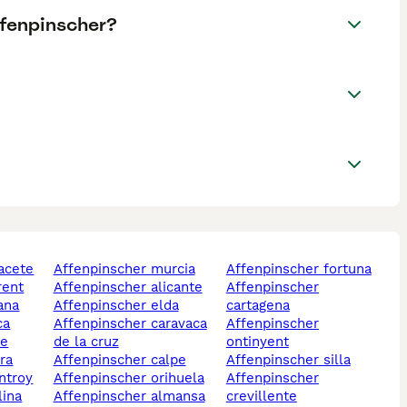
ffenpinscher?
bacete
affenpinscher murcia
affenpinscher fortuna
rent
affenpinscher alicante
affenpinscher
ana
affenpinscher elda
cartagena
ca
affenpinscher caravaca
affenpinscher
pe
de la cruz
ontinyent
ira
affenpinscher calpe
affenpinscher silla
ntroy
affenpinscher orihuela
affenpinscher
affenpinscher almansa
crevillente