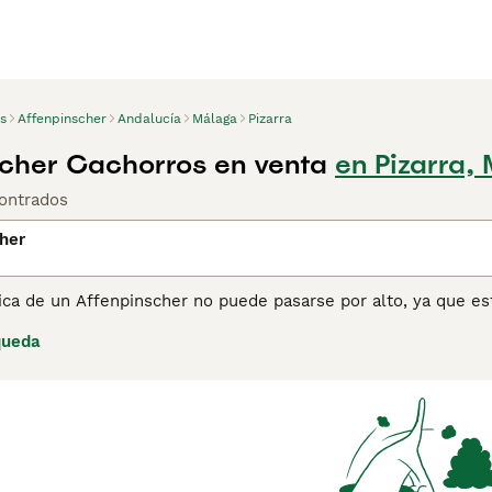
s
Affenpinscher
Andalucía
Málaga
Pizarra
cher Cachorros en venta
en Pizarra,
ontrados
her
ica de un Affenpinscher no puede pasarse por alto, ya que es
de ser una de las razas Toy más antiguas, y su linaje se remon
queda
hoy en día estos pequeños perros han encontrado su camino e
e mantienen como perros de compañía.
ina de consejos de compra de Affenpinscher
para obtener inf