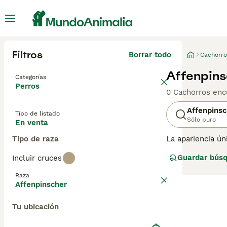
Filtros
Borrar todo
Cachorro
Affenpins
Categorías
Perros
0 Cachorros enc
Affenpinsc
Tipo de listado
Sólo puro
En venta
Tipo de raza
La apariencia ún
mono. Se jactan 
Guardar bús
Incluir cruces
Alemania, pero 
generalmente s
Raza
Affenpinscher
Lee nuestra
pág
Tu ubicación