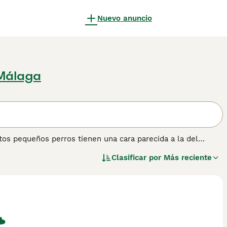
Nuevo anuncio
 Málaga
tos pequeños perros tienen una cara parecida a la del
ta al siglo XVII. Fueron criados por primera vez en
Clasificar por
Más reciente
n otras partes del mundo, incluso aquí en España, donde
ormación sobre esta raza de perro.