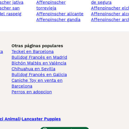
scher jativa
affenpinscher
de segura
torrevieja
affenpinscher el
del raspeig
affenpinscher alicante
affenpinscher alc
affenpinscher gandia
affenpinscher ar
Otras páginas populares
ta
Teckel en Barcelona
Bulldog Francés en Madrid
Bichón Maltés en València
Chihuahua en Sevilla
Bulldog Francés en Galicia
Caniche Toy en venta en
Barcelona
Perros en adopcion
ci Animali
Lancaster Puppies