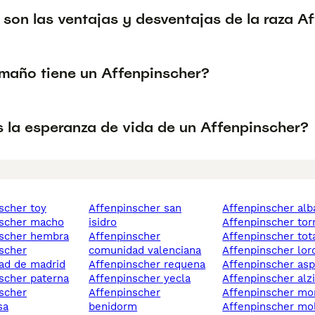
 son las ventajas y desventajas de la raza A
maño tiene un Affenpinscher?
s la esperanza de vida de un Affenpinscher?
nscher toy
affenpinscher san
affenpinscher al
nscher macho
isidro
affenpinscher tor
nscher hembra
affenpinscher
affenpinscher tot
comunidad valenciana
affenpinscher lor
ad de madrid
affenpinscher requena
affenpinscher as
nscher paterna
affenpinscher yecla
affenpinscher alz
affenpinscher
affenpinscher mo
sa
benidorm
affenpinscher molina