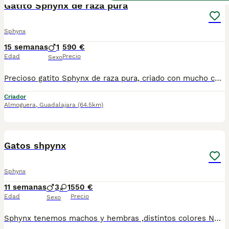
Gatito Sphynx de raza pura
Sphynx
15 semanas
1
590 €
Edad
Precio
Sexo
Precioso gatito Sphynx de raza pura, criado con mucho cariño en un ambiente familiar. Es un gato muy sociable, inteligente y afectuoso, acostumbrado al contacto con personas. Se entrega con sus vacunas al día, desparasitado y con revisión veterinaria. Goza de excelente salud y está listo para encontrar un hogar donde reciba el amor y los cuidados que merece. Si buscas un compañero único, cariñoso y de una raza excepcional, no dudes en ponerte en contacto para más información, fotos o videos.
Criador
Almoguera
,
Guadalajara
(64.5km)
7
Gatos shpynx
Sphynx
11 semanas
3
1
550 €
Edad
Precio
Sexo
Sphynx tenemos machos y hembras ,distintos colores Nuestros cachorros nacen y crecen en un ambiente familiar ,sin jaulas ,con un respeto y exclusiva cria,somos respetuosos con el tiempo de destete ,cada gatito necesita su tiempo.. Destetamos con un pienso de alta calidad revisados ,desde el nacimiento ,hasta la entrega por un veterinario competente ,buscando siempre el bienestar de nuestros animales.. Sociabilizados y equilibrados tanto padres como gatitos Se entregan con todo el protocolo veterinario legal,y garantías por escrito completas.. Tenemos servicio de entrega personalizado a cualquier punto de España,directo.. Precio Real!! Dejanos tú teléfono y te mandamos toda la información fotos y vídeos ..