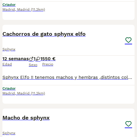
Criador
Madrid
,
Madrid
(11.2km)
2
Cachorros de gato sphynx elfo
Sphynx
12 semanas
1
1
550 €
Edad
Precio
Sexo
Sphynx Elfo !! tenemos machos y hembras ,distintos colores Nuestros cachorros nacen y crecen en un ambiente familiar ,sin jaulas ,con un respeto y exclusiva cria,somos respetuosos con el tiempo de destete ,cada gatito necesita su tiempo.. Destetamos con un pienso de alta calidad revisados ,desde el nacimiento ,hasta la entrega por un veterinario competente ,buscando siempre el bienestar de nuestros animales.. Sociabilizados y equilibrados tanto padres como gatitos Se entregan con todo el protocolo veterinario legal,y garantías por escrito completas.. Tenemos servicio de entrega personalizado a cualquier punto de España,directo.. Precio Real!! Dejanos tú teléfono y te mandamos toda la información fotos y vídeos ..
Criador
Madrid
,
Madrid
(11.2km)
1
Macho de sphynx
Sphynx