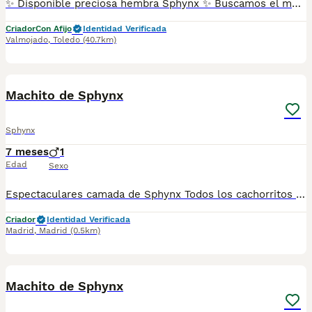
✨ Disponible preciosa hembra Sphynx ✨ Buscamos el mejor hogar para esta preciosa gatita Sphynx, criada en ambiente familiar y con todo el cariño y dedicación que caracteriza a Quetzal Cattery. 🐾 Carácter dulce y sociable. 🐾 Excelente salud y desarrollo. 🐾 Entregada con microchip, vacunas al día, desparasitada y pasaporte veterinario. Esterilizada. 🐾 Padres testados y controles veterinarios realizados. Nuestros gatitos crecen rodeados de atención, socialización y cuidados constantes para garantizar un excelente equilibrio físico y emocional. 📍 Se entregará a partir de la edad adecuada para su correcto desarrollo. Para más información, fotografías o condiciones de reserva, contactar por mensaje privado. Quetzal Cattery ❤️
Criador
Con Afijo
Identidad Verificada
Valmojado
,
Toledo
(40.7km)
1
Machito de Sphynx
Sphynx
7 meses
1
Edad
Sexo
Espectaculares camada de Sphynx Todos los cachorritos se entregan con unos dos meses y medio de edad y sus vacunas correspondientes, desparasitados interna y externamente, con certificado de salud, y garantía tanto por enfermedad vírica como congénito genética. Posibilidad de entregar en toda España mediante transporte propio preparado para animales y con chofer privado. Los precios pueden variar según las características y morfología de cada cachorro. Añádenos al whats app o llámanos, y encantados atenderemos todas tus dudas y consultas. Teléfono / Whats app: 641 92 23 90
Criador
Identidad Verificada
Madrid
,
Madrid
(0.5km)
1
Machito de Sphynx