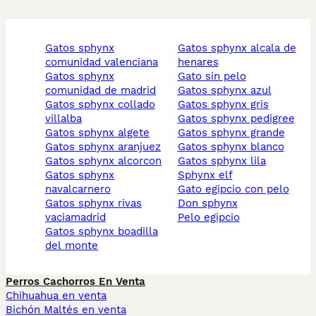
gatos sphynx
gatos sphynx alcala de
comunidad valenciana
henares
gatos sphynx
gato sin pelo
comunidad de madrid
gatos sphynx azul
gatos sphynx collado
gatos sphynx gris
villalba
gatos sphynx pedigree
gatos sphynx algete
gatos sphynx grande
gatos sphynx aranjuez
gatos sphynx blanco
gatos sphynx alcorcon
gatos sphynx lila
gatos sphynx
sphynx elf
navalcarnero
gato egipcio con pelo
gatos sphynx rivas
don sphynx
vaciamadrid
pelo egipcio
gatos sphynx boadilla
del monte
Perros Cachorros En Venta
Chihuahua en venta
Bichón Maltés en venta