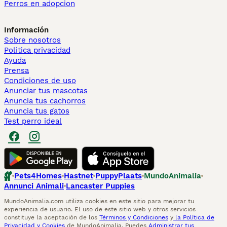
Perros en adopcion
Información
Sobre nosotros
Politica privacidad
Ayuda
Prensa
Condiciones de uso
Anunciar tus mascotas
Anuncia tus cachorros
Anuncia tus gatos
Test perro ideal
Pets4Homes
Hastnet
PuppyPlaats
MundoAnimalia
Annunci Animali
Lancaster Puppies
MundoAnimalia.com utiliza cookies en este sitio para mejorar tu
experiencia de usuario. El uso de este sitio web y otros servicios
constituye la aceptación de los
Términos y Condiciones
y
la Política de
Privacidad y Cookies
de MundoAnimalia. Puedes
Administrar tus