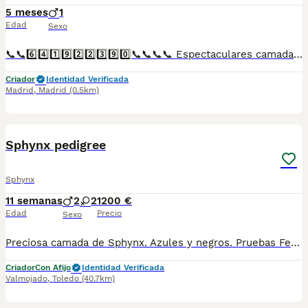
5 meses
1
Edad
Sexo
📞📞6️⃣4️⃣1️⃣9️⃣2️⃣2️⃣3️⃣9️⃣0️⃣📞📞📞📞 Espectaculares camadas de perritos de sphynx descendientes de las mejores líneas de sangre. Disponibles tanto hembras como machos. Las camadas están bajo supervisión veterinaria desde su nacimiento hasta que son entregadas a su nueva familia. Criados por un equipo de profesionales y mejores personas que, con más de 20 años de experiencia , cuidan a los animales por vocación, aplicando una cría ética y responsable para que cada cachorro se desarrolle con la mejor salud y con un buen temperamento. Todos los cachorritos se entregan con unos dos meses y medio de edad y sus vacunas correspondientes, desparasitados interna y externamente, con certificado de salud, y garantía tanto por enfermedad vírica como congénito genética. Posibilidad de entregar en toda España mediante transporte propio preparado para animales y con chofer privado. Los precios pueden variar según las características y morfología de cada cachorro. Añádenos al whats app o llámanos, y encantados atenderemos todas tus dudas y consultas. Teléfono / Whats app: 641 92 23 90
Criador
Identidad Verificada
Madrid
,
Madrid
(0.5km)
8
Sphynx pedigree
Sphynx
11 semanas
2
2
1200 €
Edad
Precio
Sexo
Preciosa camada de Sphynx. Azules y negros. Pruebas Felv fiv hCM negativos. Se entregan con sus vacunas al día desparasitados, pasaporte chip y pedigree. Esterilizados. Contrato. Criados en ambiente familiar.
Criador
Con Afijo
Identidad Verificada
Valmojado
,
Toledo
(40.7km)
2