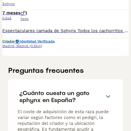
Sphynx
7 meses
1
Edad
Sexo
Espectaculares camada de Sphynx Todos los cachorritos se entregan con unos dos meses y medio de edad y sus vacunas correspondientes, desparasitados interna y externamente, con certificado de salud, y garantía tanto por enfermedad vírica como congénito genética. Posibilidad de entregar en toda España mediante transporte propio preparado para animales y con chofer privado. Los precios pueden variar según las características y morfología de cada cachorro. Añádenos al whats app o llámanos, y encantados atenderemos todas tus dudas y consultas. Teléfono / Whats app: 641 92 23 90
Criador
Identidad Verificada
Madrid
,
Madrid
(0.5km)
Preguntas frecuentes
¿Cuánto cuesta un gato
sphynx en España?
El coste de adquisición de esta raza puede
variar según factores como el pedigrí, la
reputación del criador y la ubicación
geográfica. Es fundamental acudir a