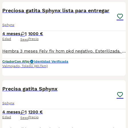
Preciosa gatita Sphynx lista para entregar
Sphynx
4 meses
1
1000 €
Edad
Precio
Sexo
Hembra 3 meses Felv fiv hcm pkd negativo. Esterilizada. Muy buen carácter. Vacunada pasaporte chip y pedigree. Puedo llevártela a cualquier parte. Somos criadero legal y autorizado. Criamos en ambiente familiar y controlado.
Criador
Con Afijo
Identidad Verificada
Valmojado
,
Toledo
(40.7km)
1
1
Precisa gatita Sphynx
Sphynx
4 meses
1
1200 €
Edad
Precio
Sexo