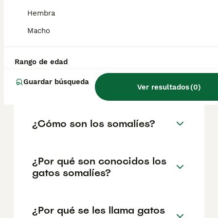
somalíes pueden ser más tímidos e
independientes que sus primos abisinios,
Hembra
pero les gusta la compañía humana. Son
activos y les gusta hacer ejercicio al aire
Macho
libre.
Rango de edad
¿Son agresivos los gatos
Guardar búsqueda
somalíes?
Ver resultados
(
0
)
¿Cómo son los somalíes?
¿Por qué son conocidos los
gatos somalíes?
¿Por qué se les llama gatos