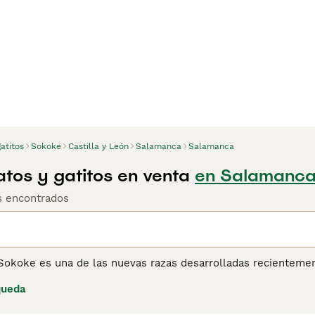
atitos
Sokoke
Castilla y León
Salamanca
Salamanca
tos y gatitos en venta
en Salamanca
os encontrados
Sokoke es una de las nuevas razas desarrolladas recientemen
mana. El nombre Sokoke proviene del hábitat original de la r
queda
ina de consejos de compra de Sokoke
para obtener informaci