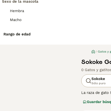
Sexo de la mascota
Hembra
Macho
Rango de edad
Gatos y g
Sokoke Ga
0 Gatos y gatit
Sokoke
Sólo puro
La raza de gato 
intervención hu
Guardar bús
Lee nuestra
pág