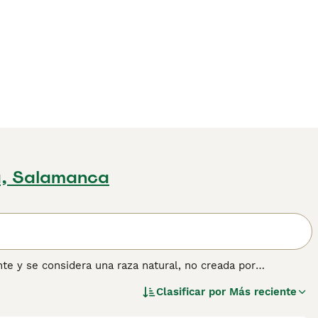
, Salamanca
te y se considera una raza natural, no creada por
aza, el Arabuko Sokoke en Kenia.
Clasificar por
Más reciente
ón sobre esta raza de gato.